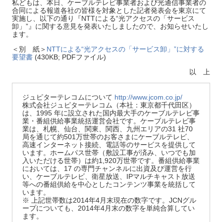
私どもは、本日、ケーブルテレビ事業者および光通信事業者の
合同による報道各社の皆様を対象とした記者発表会を東京にて
実施し、以下の通り『NTTによる“光アクセスの「サービス
卸」”』に関する意見を発表いたしましたので、お知らせいたし
ます。
＜別 紙＞
NTTによる“光アクセスの「サービス卸」”に対する
要望書
(430KB; PDFファイル)
以 上
ジュピターテレコムについて
http://www.jcom.co.jp/
株式会社ジュピターテレコム（本社：東京都千代田区）
は、1995 年に設立された国内最大手のケーブルテレビ事
業・番組供給事業統括運営会社です。ケーブルテレビ事
業は、札幌、仙台、関東、関西、九州エリアの31 社70
局を通じて約501万世帯のお客さまにケーブルテレビ、
高速インターネット接続、電話等のサービスを提供して
います。ホームパス世帯（敷設工事が済み、いつでも加
入いただける世帯）は約1,920万世帯です。番組供給事業
においては、17 の専門チャンネルに出資及び運営を行
い、ケーブルテレビ、衛星放送、IPマルチキャスト放送
等への番組供給を中心としたコンテンツ事業を統括して
います。
※ 上記世帯数は2014年4月末現在の数字です。JCNグル
ープについても、2014年4月末の数字を単純合算してい
ます。