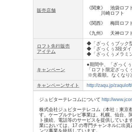
《関東》 池袋ロフ
販売店舗
川崎ロフト
《関西》 梅田ロフ
《九州》 天神ロフ
◆「ざっくぅブック
ロフト先行販売
◆「ざっくぅ3段ダ
アイテム
◆「ざっくぅメラミ
●期間中、「ざっくぅ
キャンペーン
「ロフト限定ざっく
※先着順。なくなり
キャンペーンサイト
http://zaqu.jp/zaquloft/
ジュピターテレコムについて
http://www.jco
株式会社ジュピターテレコム（本社：東京都
す。ケーブルテレビ事業は、札幌、仙台、関
ト接続、電話等のサービスを提供しています
業においては、17 の専門チャンネルに出
ンツ事業を統括しています。