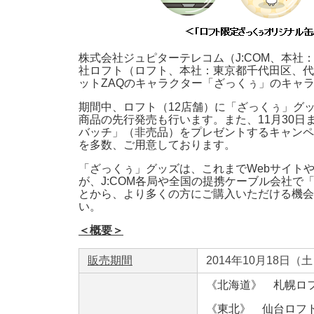
株式会社ジュピターテレコム（J:COM、本社：
社ロフト（ロフト、本社：東京都千代田区、代
ットZAQのキャラクター「ざっくぅ」のキャ
期間中、ロフト（12店舗）に「ざっくぅ」グッズ
商品の先行発売も行います。また、11月30日
バッチ」（非売品）をプレゼントするキャンペ
を多数、ご用意しております。
「ざっくぅ」グッズは、これまでWebサイトや東京
が、J:COM各局や全国の提携ケーブル会社
とから、より多くの方にご購入いただける機会
い。
＜概要＞
販売期間
2014年10月18日（
《北海道》 札幌
《東北》 仙台ロ