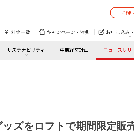
お問い
スマホ
でんき
料金一覧
キャンペーン・
特典
お申し込み
防犯カメラ
オンライン診療
サステナビリティ
中期経営計画
ニュースリリ
スマホ
でんき
スマホ
でんき
J:COM ご利用中の方
かんたん！
サービスの追加・変更
料金シミュレーショ
ホームIoT
防犯カメラ
防犯カメラ
オンライン診療
グッズをロフトで期間限定販
おうちサポート
各種お手続き