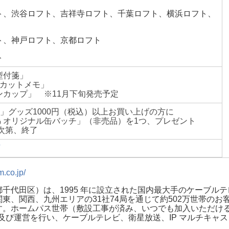
ト、渋谷ロフト、吉祥寺ロフト、千葉ロフト、横浜ロフト、
ト、神戸ロフト、京都ロフト
ト
型付箋」
イカットメモ」
ンカップ」 ※11月下旬発売予定
」グッズ1000円（税込）以上お買い上げの方に
ぅオリジナル缶バッチ」（非売品）を1つ、プレゼント
次第、終了
m.co.jp/
千代田区）は、1995 年に設立された国内最大手のケーブル
東、関西、九州エリアの31社74局を通じて約502万世帯の
。ホームパス世帯（敷設工事が済み、いつでも加入いただける世
資及び運営を行い、ケーブルテレビ、衛星放送、IP マルチキャ