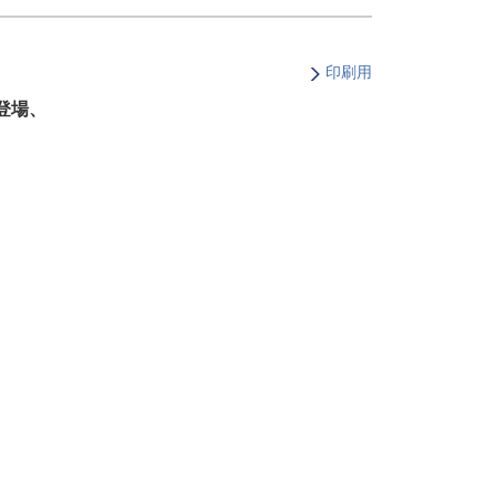
・支払い
引越し・建替え
関連
休止・解約
印刷用
に登場、