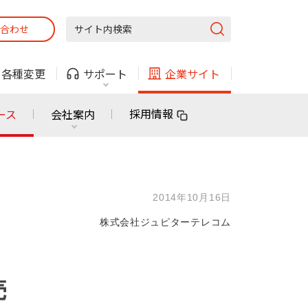
合わせ
固定電話
ガス
・
各種変更
サポート
企業サイト
法人・自治体向けサービス
採用情報
ース
会社案内
固定電話
ガス
固定電話
ガス
2014年10月16日
無料または特別料金で
利用できる物件も！
株式会社ジュピターテレコム
ン
対応エリア・物件をご案内
法人・自治体向けサービス
売