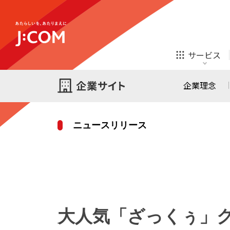
テレビ
ネット
サービス
ほけん
ローン
企業理念
ニュースリリース
テレビ
ネット
テレビ
ネット
ご検討中の方
お申し込み
オンライン
ほけん
診療
ほけん
ローン
大人気「ざっくぅ」
J:COM STREAM
えんかくサポート