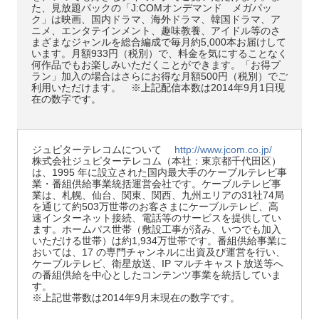
た、見放題パックの「J:COMオンデマンド メガパッ
ク」は映画、国内ドラマ、海外ドラマ、韓国ドラマ、ア
ニメ、エンタテインメント、趣味教養、アイドル等のさ
まざまなジャンルを総合編成で毎月約5,000本お届けして
います。月額933円（税別）で、料金を気にすることなく
何作品でもお楽しみいただくことができます。「お得プ
ラン」加入の場合はさらにお得な月額500円（税別）でご
利用いただけます。 ※上記配信本数は2014年9月1日現
在の数字です。
ジュピターテレコムについて
http://www.jcom.co.jp/
株式会社ジュピターテレコム（本社：東京都千代田区）
は、1995 年に設立された国内最大手のケーブルテレビ事
業・番組供給事業統括運営会社です。ケーブルテレビ事
業は、札幌、仙台、関東、関西、九州エリアの31社74局
を通じて約503万世帯のお客さまにケーブルテレビ、高
速インターネット接続、電話等のサービスを提供してい
ます。ホームパス世帯（敷設工事が済み、いつでも加入
いただける世帯）は約1,934万世帯です。番組供給事業に
おいては、17 の専門チャンネルに出資及び運営を行い、
ケーブルテレビ、衛星放送、IP マルチキャスト放送等へ
の番組供給を中心としたコンテンツ事業を統括していま
す。
※上記世帯数は2014年9月末現在の数字です。