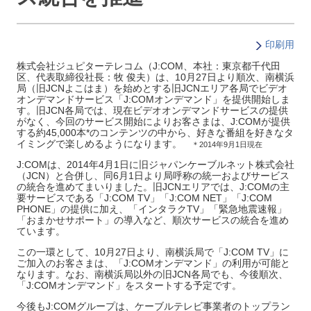
印刷用
株式会社ジュピターテレコム（J:COM、本社：東京都千代田
区、代表取締役社長：牧 俊夫）は、10月27日より順次、南横浜
局（旧JCNよこはま）を始めとする旧JCNエリア各局でビデオ
オンデマンドサービス「J:COMオンデマンド」を提供開始しま
す。旧JCN各局では、現在ビデオオンデマンドサービスの提供
がなく、今回のサービス開始によりお客さまは、J:COMが提供
する約45,000本*のコンテンツの中から、好きな番組を好きなタ
イミングで楽しめるようになります。
＊2014年9月1日現在
J:COMは、2014年4月1日に旧ジャパンケーブルネット株式会社
（JCN）と合併し、同6月1日より局呼称の統一およびサービス
の統合を進めてまいりました。旧JCNエリアでは、J:COMの主
要サービスである「J:COM TV」「J:COM NET」「J:COM
PHONE」の提供に加え、「インタラクTV」「緊急地震速報」
「おまかせサポート」の導入など、順次サービスの統合を進め
ています。
この一環として、10月27日より、南横浜局で「J:COM TV」に
ご加入のお客さまは、「J:COMオンデマンド」の利用が可能と
なります。なお、南横浜局以外の旧JCN各局でも、今後順次、
「J:COMオンデマンド」をスタートする予定です。
今後もJ:COMグループは、ケーブルテレビ事業者のトップラン