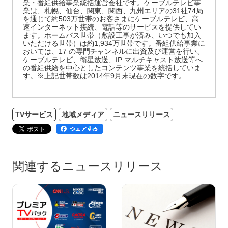
業・番組供給事業統括運営会社です。ケーブルテレビ事
業は、札幌、仙台、関東、関西、九州エリアの31社74局
を通じて約503万世帯のお客さまにケーブルテレビ、高
速インターネット接続、電話等のサービスを提供してい
ます。ホームパス世帯（敷設工事が済み、いつでも加入
いただける世帯）は約1,934万世帯です。番組供給事業に
おいては、17 の専門チャンネルに出資及び運営を行い、
ケーブルテレビ、衛星放送、IP マルチキャスト放送等へ
の番組供給を中心としたコンテンツ事業を統括していま
す。※上記世帯数は2014年9月末現在の数字です。
TVサービス
地域メディア
ニュースリリース
関連するニュースリリース