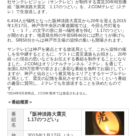
社サンテレビジョン（サンテレビ）が制作する震災20年特別番
組『阪神淡路大震災 1.17のつどい』を、J:COMテレビ（J:テ
レ）で生放送します。
6,434人が犠牲となった阪神淡路大震災から20年を迎える2015
年1月17日。神戸市中央区の東遊園地では、今回も竹灯篭を
「１・１７」の文字の形に並べ犠牲者を悼む「1.17のつどい」
が開かれます。地震発生時の午前5時46分には黙とうが捧げら
れ、5時50分からは神戸市主催の追悼の集いも開催されます。
サンテレビは神戸を拠点とする放送局として、これら追悼の催
しを生中継するとともに、ゲストに震災遺族もお招きし、20年
経った現在の思いなどをお伝えする番組を制作することになり
ました。J:COMはオリジナルチャンネル「J:テレ」を通じて、
全国1,329万世帯*の皆さまに多彩な番組を無料でお届けしてい
ますが、神戸と仙台という被災地をエリアとするケーブルテレ
ビ局として、震災の記憶を風化させずに伝えていくという番組
の趣旨に賛同し、J:テレでも生放送することを決めたもので
す。
*2014年9月末時点。J:COM 熊本では放送されません。
＜番組概要＞
番
『阪神淡路大震災
組
1.17のつどい』
名
放
2015年1月17日（土）