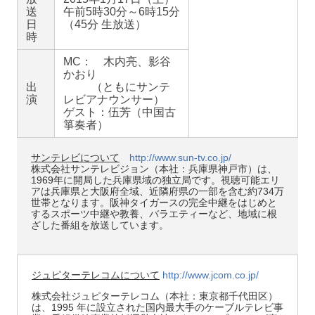
送
午前5時30分～6時15分
日
（45分 生放送）
時
MC： 木内亮、影谷
かおり
出
（ともにサンテ
演
レビアナウンサー）
ゲスト：伍芳（中国古
箏奏者）
サンテレビについて
http://www.sun-tv.co.jp/
株式会社サンテレビジョン（本社：兵庫県神戸市）は、
1969年に開局した兵庫県域の独立局です。視聴可能エリ
アは兵庫県と大阪府全域、近隣府県の一部を含む約734万
世帯となります。阪神タイガースの完全中継をはじめと
するスポーツ中継や教養、バラエティーなど、地域に根
ざした番組を放送しています。
ジュピターテレコムについて
http://www.jcom.co.jp/
株式会社ジュピターテレコム（本社：東京都千代田区）
は、1995 年に設立された国内最大手のケーブルテレビ事