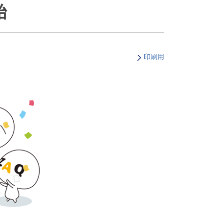
始
・支払い
引越し・建替え
関連
休止・解約
印刷用