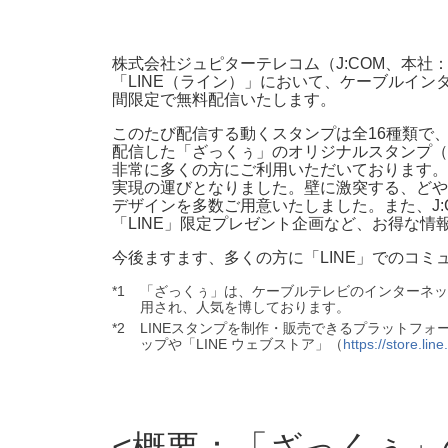
株式会社ジュピターテレコム（J:COM、本社
「LINE（ライン）」において、ケーブルイン
間限定で無料配信いたします。
このたび配信する動くスタンプは全16種類で、
配信した「ざっくぅ」のオリジナルスタンプ（
非常に多くの方にご利用いただいております。
実現の運びとなりました。壁に激突する、どや
デザインを多数ご用意いたしました。また、J
「LINE」限定プレゼント企画など、お得な
今後ますます、多くの方に「LINE」でのコ
*1
「ざっくぅ」は、ケーブルテレビのインターネット
用され、人気を博しております。
*2
LINEスタンプを制作・販売できるプラットフォーム「LIN
ップや「LINE ウェブストア」（
https://store.lin
概要：「ざっくぅ」