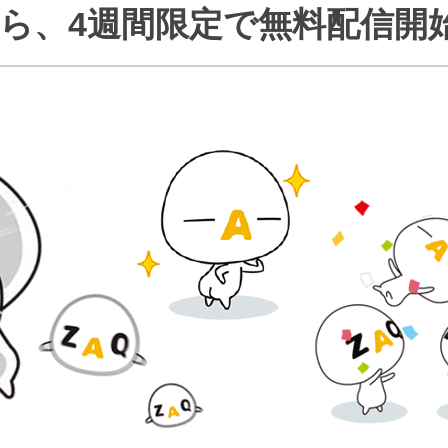
日から、4週間限定で無料配信開
J:COMブックス
パーソナルID
料金
訪問・窓口
契約
加入特典