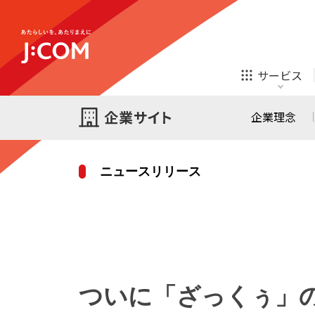
テレビ
ネット
サービス
ほけん
ローン
企業理念
ニュースリリース
テレビ
ネット
テレビ
ネット
ご検討中の方
お申し込み
オンライン
ほけん
診療
ほけん
ローン
ついに「ざっくぅ」の
J:COM STREAM
えんかくサポート