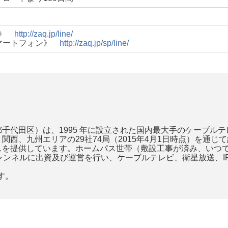
C》
http://zaq.jp/line/
マートフォン》
http://zaq.jp/sp/line/
千代田区）は、1995 年に設立された国内最大手のケーブル
西、九州エリアの29社74局（2015年4月1日時点）を通じ
を提供しています。ホームパス世帯（敷設工事が済み、いつでも
ャンネルに出資及び運営を行い、ケーブルテレビ、衛星放送、I
す。