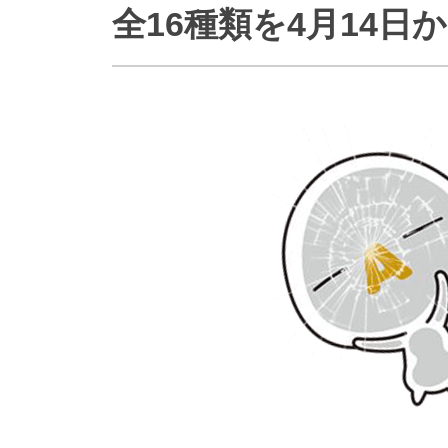
全16種類を4月14
防災情報サービス
自転車生活サポート
WiMAX
障害・メンテナンス情報