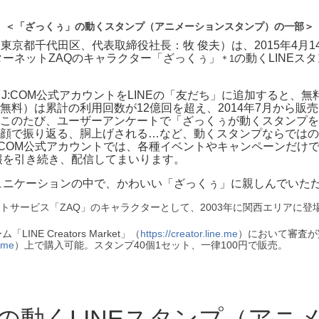
＜「ざっくぅ」の動くスタンプ（アニメーションスタンプ）の一部＞
：東京都千代田区、代表取締役社長：牧 俊夫）は、2015年4月
ターネットZAQのキャラクター「ざっくぅ」
の動くLINEス
＊1
J:COM公式アカウントをLINEの「友だち」に追加すると、
無料）は累計の利用回数が12億回を超え、2014年7月から販
このたび、ユーザーアンケートで「ざっくぅが動くスタンプを
顔で振り返る、胴上げされる…など、動くスタンプならではの
:COM公式アカウントでは、各種イベントやキャンペーンだけ
情報を引き続き、配信してまいります。
ミュニケーションの中で、かわいい「ざっくぅ」に親しんでいた
サービス「ZAQ」のキャラクターとして、2003年に関西エリアに登場
E Creators Market」（
https://creator.line.me
）において審査が
e.me
）上で購入可能。スタンプ40個1セット、一律100円で販売。
の動くLINEスタンプ（アニ