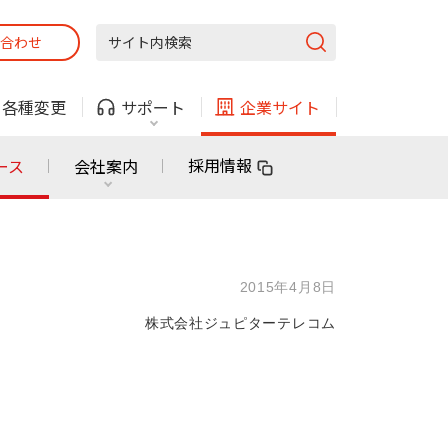
合わせ
固定電話
ガス
・
各種変更
サポート
企業サイト
法人・自治体向けサービス
採用情報
ース
会社案内
固定電話
ガス
固定電話
ガス
2015年4月8日
無料または特別料金で
利用できる物件も！
株式会社ジュピターテレコム
ン
対応エリア・物件をご案内
法人・自治体向けサービス