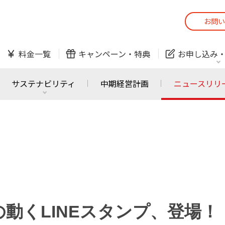
お問い
スマホ
でんき
料金一覧
キャンペーン・
特典
お申し込み
防犯カメラ
オンライン診療
サステナビリティ
中期経営計画
ニュースリリ
スマホ
でんき
スマホ
でんき
J:COM ご利用中の方
かんたん！
サービスの追加・変更
料金シミュレーショ
ホームIoT
防犯カメラ
防犯カメラ
オンライン診療
動くLINEスタンプ、登場！
おうちサポート
各種お手続き