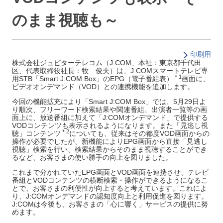
のまま視聴も～
印刷用
株式会社ジュピターテレコム（J:COM、本社：東京都千代田
区、代表取締役社長：牧 俊夫）は、J:COMスマートテレビ専
＊1
用STB「Smart J:COM Box」のEPG（電子番組表）
画面に、
ビデオオンデマンド（VOD）との連携機能を追加します。
今回の機能拡充により「Smart J:COM Box」では、5月29日よ
り順次、フリーワード検索結果や関連番組、出演者一覧等の画
面上に、放送番組に加えて「J:COMオンデマンド」で提供する
VODコンテンツも表示されるようになります。また「見逃し視
＊2
聴」コンテンツ
についても、従来はその都度VOD画面からの
操作が必要でしたが、新機能によりEPG画面から直接「見逃し
視聴」検索を行い、検索結果からそのまま視聴することができ
るなど、お客さまの使い勝手の向上を図りました。
これまで分かれていたEPG画面とVOD画面を連携させ、テレビ
番組とVODコンテンツの横断検索・操作ができるようになるこ
とで、お客さまの利便性が向上すると考えています。これによ
り、J:COMオンデマンドの認知度向上と利用促進を図ります。
J:COMは今後も、お客さまの「心に響く」サービスの提供に努
めます。