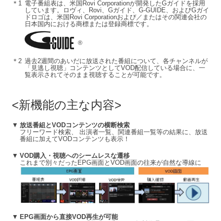
＊1
電子番組表は、米国Rovi Corporationが開発したGガイドを採用
しています。ロヴィ、Rovi、Gガイド、G-GUIDE、およびGガイ
ドロゴは、米国Rovi Corporationおよび／またはその関連会社の
日本国内における商標または登録商標です。
®
＊2
過去2週間のあいだに放送された番組について、各チャンネルが
「見逃し視聴」コンテンツとしてVOD配信している場合に、一
覧表示されてそのまま視聴することが可能です。
新機能の主な内容
▼
放送番組とVODコンテンツの横断検索
フリーワード検索、 出演者一覧、関連番組一覧等の結果に、放送
番組に加えてVODコンテンツも表示！
▼
VOD購入・視聴へのシームレスな遷移
これまで別々だったEPG画面とVOD画面の往来が自然な導線に
▼
EPG画面から直接VOD再生が可能