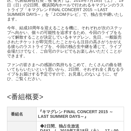
区、代表取締役社長：牧 俊夫）は、2015年7月18日（土）、19
日（日）の2日間、横浜関内ホールで行われるキマグレンのラス
トライブ「キマグレン FINAL CONCERT 2015 ～LAST
SUMMER DAYS～」を「J:COMテレビ」で、独占生中継いたし
ます。
今年、結成10周年を迎えることを機に、それぞれが次のステッ
プへ向かい、個々の可能性を追求するため、今回のライブをも
って解散することが決定しているキマグレン。先日、一般販売
されたチケットが即完売したことからも注目の高さがうかがえ
る彼らのラストライブを、今回の独占生中継を通じて、ライブ
会場だけでなく、ご自宅のテレビでもお楽しみいただくことが
できます。
ファンの皆さまへの感謝の気持ちをこめて、たくさんの曲を聴
いてもらいたいという思いから、2日間、それぞれ全く異なるラ
イブをお届けする予定ですので、お見逃しのないように、ぜ
ひ、ご覧ください。
番組概要
『
キマグレン FINAL CONCERT 2015 ～
番組名
LAST SUMMER DAYS～』
◆2日間、独占生放送
DAY1 / 2015年7月18日（土） 17：00