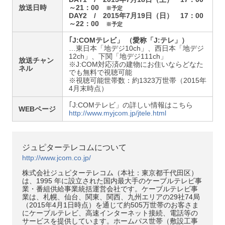
放送日時
～21：00
※予定
DAY2 / 2015年7月19日（日） 17：00
～22：00
※予定
｢J:COMテレビ」 （愛称「J:テレ」）
…東日本「地デジ10ch」、西日本「地デジ
12ch」、下関「地デジ111ch」
放送チャン
※J:COM対応済の建物にお住いならどなた
ネル
でも無料で視聴可能
※視聴可能世帯数：約1323万世帯（2015年
4月末時点）
｢J:COMテレビ」の詳しい情報はこちら
WEBページ
http://www.myjcom.jp/jtele.html
ジュピターテレコムについて
http://www.jcom.co.jp/
株式会社ジュピターテレコム（本社：東京都千代田区）
は、1995 年に設立された国内最大手のケーブルテレビ事
業・番組供給事業統括運営会社です。ケーブルテレビ事
業は、札幌、仙台、関東、関西、九州エリアの29社74局
（2015年4月1日時点）を通じて約505万世帯のお客さま
にケーブルテレビ、高速インターネット接続、電話等の
サービスを提供しています。ホームパス世帯（敷設工事