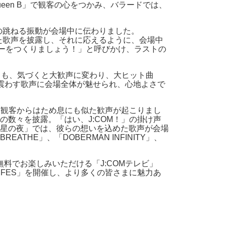
een B」で観客の心をつかみ、バラードでは、
観客の跳ねる振動が会場中に伝わりました。
びた歌声を披露し、それに応えるように、会場中
リーをつくりましょう！」と呼びかけ、ラストの
こるも、気づくと大歓声に変わり、大ヒット曲
震わす歌声に会場全体が魅せられ、心地よさで
き渡ると、観客からはため息にも似た歓声が起こりまし
数々を披露。「はい、J:COM！」の掛け声
星の夜」では、彼らの想いを込めた歌声が会場
E」、「DOBERMAN INFINITY」、
なたでも無料でお楽しみいただける「J:COMテレビ」
M FES」を開催し、より多くの皆さまに魅力あ