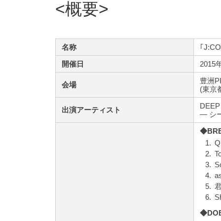
概要
名称
｢J:CO
開催日
201
豊洲PI
会場
(東京都
DEEP
出演アーティスト
― シー
◆BR
1.
Q
2.
T
3.
S
4.
a
5.
6.
S
◆DOB