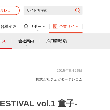
合わせ
固定電話
ガス
・
各種変更
サポート
企業サイト
法人・自治体向けサービス
採用情報
ース
会社案内
固定電話
ガス
固定電話
ガス
2015年8月26日
無料または特別料金で
利用できる物件も！
株式会社ジュピターテレコム
ン
対応エリア・物件をご案内
法人・自治体向けサービス
VAL vol.1 童子-