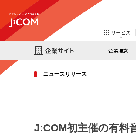
テレビ
ネット
サービス
ほけん
ローン
企業理念
ニュースリリース
テレビ
ネット
テレビ
ネット
ご検討中の方
お申し込み
オンライン
ほけん
診療
ほけん
ローン
J:COM初主催の有料音楽
J:COM STREAM
えんかくサポート