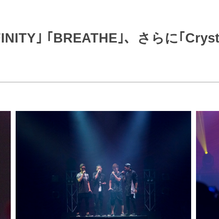
J:COMブックス
パーソナルID
料金
訪問・窓口
契約
NFINITY｣ ｢BREATHE｣、さらに｢Cr
加入特典