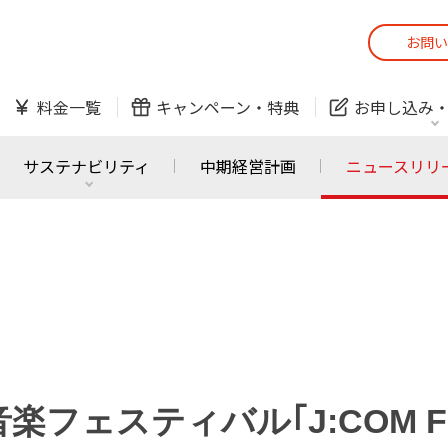
お問い
スマホ
でんき
料金一覧
キャンペーン・
特典
お申し込み
防犯カメラ
オンライン診療
サステナビリティ
中期経営計画
ニュースリリ
スマホ
でんき
スマホ
でんき
J:COM ご利用中の方
かんたん！
サービスの追加・変更
料金シミュレーショ
ホームIoT
防犯カメラ
防犯カメラ
オンライン診療
フェスティバル｢J:COM FESTI
おうちサポート
各種お手続き