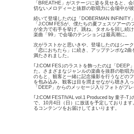
「BREATHE」がステージに姿を見せると、
切ないメロディーと抜群の歌唱力に会場中が彼
続いて登場したのは「DOBERMAN INFI
「J:COM FESが、僕たちの夏フェスツア
が全力で右手を挙げ、跳ね、タオルを回し続け
楽曲「99」で会場のテンションは最高潮に。
次がラストかと思いきや、登場したのはシークレ
「恋におちたら」に続き、アップテンポな2曲
満たされました。
｢J:COM FES｣のラストを飾ったのは「DEE
た。さまざまなジャンルの楽曲を抜群の歌唱力
のもと、観客と一緒に記念撮影を行うなどのフ
を包み込み、観客は目を潤ませながら聴き入ってい
「DEEP」からのメッセージ入りフォトがプ
｢J:COM FESTIVAL vol.1 Produ
で、10月4日（日）に放送を予定しております。
るコンテンツをお届けしてまいります。