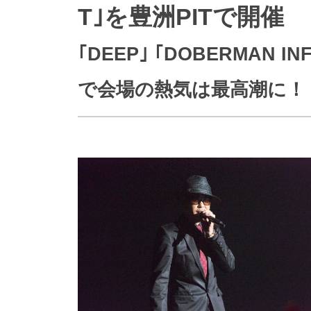
T｣を豊洲PITで開催
防災情報サービス
自転車生活サポート
WiMAX
｢DEEP｣ ｢DOBERMAN I
で会場の熱気は最高潮に！
障害・メンテナンス情報