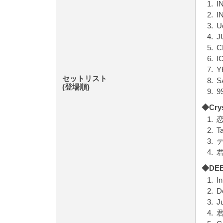
1.
I
2.
I
3.
U
4.
J
5.
C
6.
I
7.
Y
セットリスト
8.
S
(登場順)
9.
9
◆Cr
1.
2.
Ta
3.
4.
◆DE
1.
I
2.
D
3.
J
4.
君