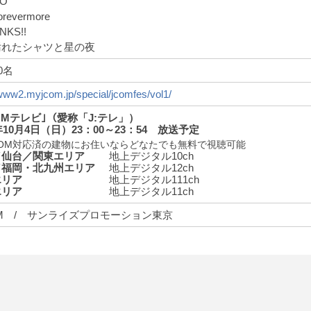
O
orevermore
INKS!!
汚れたシャツと星の夜
0名
/www2.myjcom.jp/special/jcomfes/vol1/
COMテレビ｣（愛称「J:テレ」）
5年10月4日（日）23：00～23：54 放送予定
:COM対応済の建物にお住いならどなたでも無料で視聴可能
／仙台／関東エリア
地上デジタル10ch
／福岡・北九州エリア
地上デジタル12ch
エリア
地上デジタル111ch
エリア
地上デジタル11ch
OM / サンライズプロモーション東京