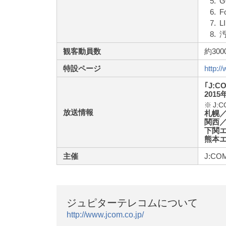
5.
G
6.
F
7.
L
8.
観客動員数
約300
特設ページ
http:/
｢J:
201
※
J
放送情報
札幌
関西
下関
熊本
主催
J:C
ジュピターテレコムについて
http://www.jcom.co.jp/