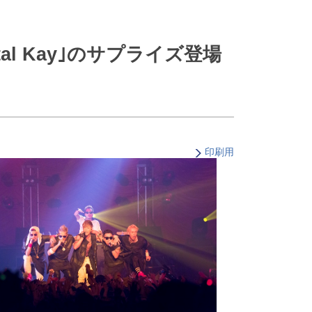
・支払い
引越し・建替え
関連
休止・解約
ystal Kay｣のサプライズ登場
印刷用