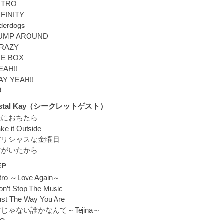
NTRO
NFINITY
derdogs
UMP AROUND
RAZY
CE BOX
EAH!!
AY YEAH!!
9
ystal Kay（シークレットゲスト）
恋におちたら
ke it Outside
デリシャスな金曜日
君がいたから
EP
ntro ～Love Again～
on’t Stop The Music
ust The Way You Are
じゃない誰かなんて～Tejina～