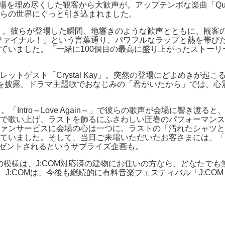
会場を埋め尽くした観客から大歓声が。アップテンポな楽曲「Qu
らの世界にぐっと引き込まれました。
NITY」。彼らが登場した瞬間、地響きのような歓声とともに、
ーのファイナル！」という言葉通り、パワフルなラップと熱を帯
ていました。「一緒に100個目の最高に盛り上がったストー
ットゲスト「Crystal Kay」。突然の登場にどよめきが起
を披露。ドラマ主題歌でおなじみの「君がいたから」では、心
P」。「Intro～Love Again～」で彼らの歌声が会場に響
で歌い上げ、ラストを飾るにふさわしい圧巻のパフォーマンスの
ァンサービスに会場の心は一つに。ラストの「汚れたシャツと
ました。そして、当日ご来場いただいたお客さまには、「BREATH
レゼントされるというサプライズ企画も。
ced by 童子-T｣の模様は、J:COM対応済の建物にお住いの方なら、ど
J:COMは、今後も継続的に有料音楽フェスティバル「J:CO