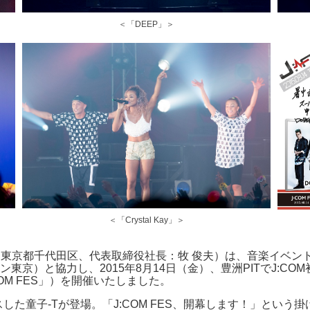
＜「DEEP」＞
＜「Crystal Kay」＞
社：東京都千代田区、代表取締役社長：牧 俊夫）は、音楽イベ
京）と協力し、2015年8月14日（金）、豊洲PITでJ:COM
」（「J:COM FES」）を開催いたしました。
ースした童子-Tが登場。「J:COM FES、開幕します！」とい