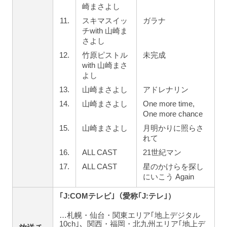
崎まさよし
11.
スキマスイッ
ガラナ
チwith 山崎ま
さよし
12.
竹原ピストル
未完成
with 山崎まさ
よし
13.
山崎まさよし
アドレナリン
14.
山崎まさよし
One more time,
One more chance
15.
山崎まさよし
月明かりに照らさ
れて
16.
ALL CAST
21世紀マン
17.
ALL CAST
星のかけらを探し
にいこう Again
｢J:COMテレビ｣（愛称｢J:テレ｣）
…札幌・仙台・関東エリア｢地上デジタル
10ch｣、関西・福岡・北九州エリア｢地上デ