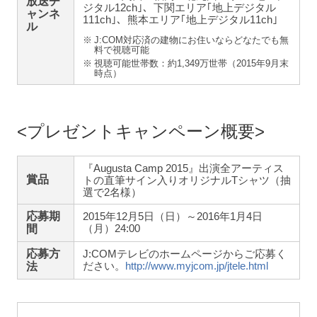
放送
チ
ジタル12ch｣、下関エリア｢地上デジタル
ャンネ
111ch｣、熊本エリア｢地上デジタル11ch｣
ル
※
J:COM対応済の建物にお住いならどなたでも無
料で視聴可能
※
視聴可能世帯数：約1,349万世帯（2015年9月末
時点）
プレゼントキャンペーン概要
『Augusta Camp 2015』出演全アーティス
賞品
トの直筆サイン入りオリジナルTシャツ（抽
選で2名様）
応募期
2015年12月5日（日）～2016年1月4日
（月）24:00
間
応募方
J:COMテレビのホームページからご応募く
ださい。
http://www.myjcom.jp/jtele.html
法