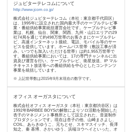
ジュピターテレコムについて
http://www.jcom.co.jp/
株式会社ジュピターテレコム（本社：東京都千代田区）
は、1995年に設立された国内最大手のケーブルテレビ事
業・番組供給事業統括運営会社です。ケーブルテレビ事
業は、札幌、仙台、関東、関西、九州・山口エリアの29
社74局を通じて約498万世帯のお客さまにケーブルテレ
ビ、高速インターネット接続、電話、モバイル等のサー
ビスを提供しています。ホームパス世帯（敷設工事が済
み、いつでも加入いただける世帯）は約1,955万世帯で
す。番組供給事業においては、17の専門チャンネルに出
資及び運営を行い、ケーブルテレビ、衛星放送、IP マル
チキャスト放送等への番組供給を中心としたコンテンツ
事業を統括しています。
※
上記世帯数は2015年9月末現在の数字です。
オフィス オーガスタについて
株式会社オフィス オーガスタ（本社：東京都渋谷区）は
1992年BARBEE BOYSの解散によりソロ活動を開始した
杏子のマネジメント事務所として設立された、音楽制作
プロダクションです。現在は杏子の他、山崎まさよし、
COIL、あらきゆうこ、元ちとせ、スキマスイッチ、長澤
知之、秦 基博、さかいゆう、浜端ヨウヘイといった、オ