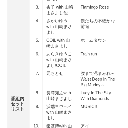
3.
杏子 with 山崎
Flamingo Rose
まさよし他
4.
さかいゆう
僕たちの不確かな
with 山崎まさ
前途
よし
5.
COIL with 山
ホームタウン
崎まさよし
6.
あらきゆうこ
Train run
with 山崎まさ
よし/COIL
7.
元ちとせ
腰まで泥まみれ～
Waist Deep In The
Big Muddy～
8.
長澤知之with
Lucy In The Sky
山崎まさよし
With Diamonds
番組内
セット
9.
浜端ヨウヘイ
MUSIC!!
リスト
with 山崎まさ
よし
10.
秦基博with 山
アイ