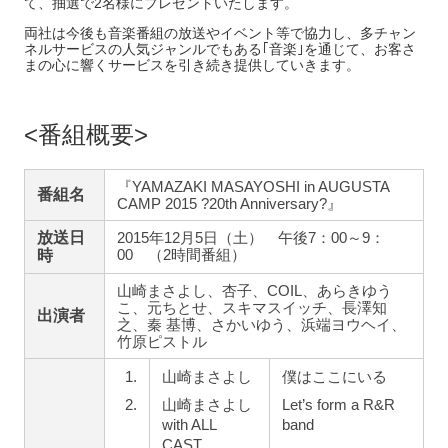
て、抽選で2名様にプレゼントいたします。
両社は今後も音楽番組の放送やイベント等で協力し、多チャン
ネルサービスの人気ジャンルでもある｢音楽｣を通じて、お客さ
まの心に響くサービスを引き続き提供していきます。
番組概要
『YAMAZAKI MASAYOSHI in AUGUSTA
番組名
CAMP 2015 ?20th Anniversary?』
放送日
2015年12月5日（土） 午後7：00～9：
00 （2時間番組）
時
山崎まさよし、杏子、COIL、あらきゆう
こ、元ちとせ、スキマスイッチ、長澤知
出演者
之、秦 基博、さかいゆう、浜端ヨウヘイ、
竹原ピストル
1.
山崎まさよし
僕はここにいる
2.
山崎まさよし
Let’s form a R&R
with ALL
band
CAST