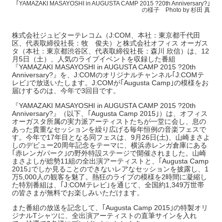
｢YAMAZAKI MASAYOSHI in AUGUSTA CAMP 2015 ?20th Anniversary?｣
の様子 Photo by 杉田 真
株式会社ジュピターテレコム（J:COM、本社：東京都千代田
区、代表取締役社長：牧 俊夫）と株式会社オフィス オーガス
タ（本社：東京都渋谷区、代表取締役社長：森川 欣信）は、12
月5日（土）、人気のライブイベントを収録した番組
『YAMAZAKI MASAYOSHI in AUGUSTA CAMP 2015 ?20th
Anniversary?』を、J:COMのオリジナルチャンネル｢J:COMテ
レビ｣で放送いたします。J:COMが｢Augusta Camp｣の模様をお
届けするのは、今年で3回目です。
『YAMAZAKI MASAYOSHI in AUGUSTA CAMP 2015 ?20th
Anniversary?』（以下、｢Augusta Camp 2015｣）は、オフィス
オーガスタ所属の実力派アーティストたちが一堂に会し、息の
あった貴重なセッションを繰り広げる毎年恒例の音楽フェスで
す。今年で17年目となる同フェスは、9月26日(土)、山崎まさよ
しのデビュー20周年記念をテーマに、横浜赤レンガ倉庫にある
｢赤レンガパーク｣の野外特設ステージで開催されました。山崎
まさよしが総勢11組の全出演アーティストと、｢Augusta Camp
2015｣でしか見ることのできないレアなセッションを披露し、1
万5,000人の観客を魅了。熱狂のライブの模様を2時間に凝縮し
た特別番組は、｢J:COMテレビ｣を通じて、全国約1,349万世帯
の皆さまが無料でお楽しみいただけます。
また番組の放送を記念して、｢Augusta Camp 2015｣の特製オリ
ジナルTシャツに、全出演アーティストの直筆サインを入れ