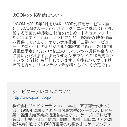
J:COMの4K配信について
J:COMは2015年5月より4K VODの商用サービスを開
始。J:COMグループのアスミック・エース株式会社が配
給する映画の4K版独占配信をはじめ、ドキュメンタリー
やバラエティ、紀行、グラビアなど、高精細な映像作品
を提供しています。オリジナル番組『世界の4Kレビュ
ー』のほか、初のオリジナル4K時代劇『顔』（2016年6
月配信予定）など70本以上のコンテンツを月額料金内で
ご覧いただけます。またNHKオンデマンドの4K画質コン
テンツ（有料）も配信しています。今後もハリウッド映
画等を含め、4Kコンテンツ数を増やしていく予定です。
ジュピターテレコムについて
http://www.jcom.co.jp/
株式会社ジュピターテレコム（本社：東京都千代田区）
は、1995年に設立された国内最大手のケーブルテレビ事
業・番組供給事業統括運営会社です。ケーブルテレビ事
業は、札幌、仙台、関東、関西、九州・山口エリアの29
社74局を通じて約503万世帯のお客さまにケーブルテレ