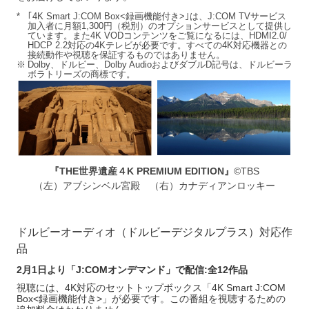
*
｢4K Smart J:COM Box<録画機能付き>｣は、J:COM TVサービス
加入者に月額1,300円（税別）のオプションサービスとして提供し
ています。また4K VODコンテンツをご覧になるには、HDMI2.0/
HDCP 2.2対応の4Kテレビが必要です。すべての4K対応機器との
接続動作や視聴を保証するものではありません。
※
Dolby、ドルビー、Dolby AudioおよびダブルD記号は、ドルビーラ
ボラトリーズの商標です。
『THE世界遺産４K PREMIUM EDITION』
©TBS
（左）アブシンベル宮殿
（右）カナディアンロッキー
ドルビーオーディオ（ドルビーデジタルプラス）対応作
品
2月1日より「J:COMオンデマンド」で配信:全12作品
視聴には、4K対応のセットトップボックス「4K Smart J:COM
Box<録画機能付き>」が必要です。この番組を視聴するための