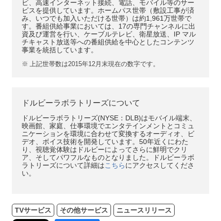
ビ、高速インターネット接続、電話、モバイル等のサー
ビスを提供しています。ホームパス世帯（敷設工事が済
み、いつでも加入いただける世帯）は約1,961万世帯で
す。番組供給事業においては、17の専門チャンネルに出
資及び運営を行い、ケーブルテレビ、衛星放送、IP マル
チキャスト放送等への番組供給を中心としたコンテンツ
事業を統括しています。
※
上記世帯数は2015年12月末現在の数字です。
ドルビーラボラトリーズについて
ドルビーラボラトリーズ(NYSE：DLB)はモバイル端末、
映画館、家庭、仕事環境でエンタテインメントとコミュ
ニケーションを環境に合わせて変換するオーディオ、ビ
デオ、ボイス技術を開発しています。50年近くにわた
り、視聴覚体験はドルビーによってさらに鮮明でクリ
ア、そしてパワフルなものとなりました。ドルビーラボ
ラトリーズについて詳細は
こちら
にアクセスしてくださ
い。
TVサービス
その他サービス
ニュースリリース