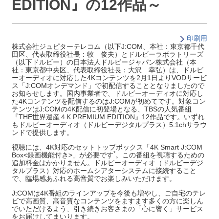
EDITION』の12作品～
印刷用
株式会社ジュピターテレコム（以下J:COM、本社：東京都千代
田区、代表取締役社長：牧 俊夫）とドルビーラボラトリーズ
（以下ドルビー）の日本法人ドルビージャパン株式会社（本
社：東京都中央区、代表取締役社長：大沢 幸弘）は、ドルビ
ーオーディオに対応した4Kコンテンツを2月1日よりVODサービ
ス「J:COMオンデマンド」で初配信することとなりましたので
お知らせします。国内事業者で、ドルビーオーディオに対応し
た4Kコンテンツを配信するのはJ:COMが初めてです。対象コン
テンツはJ:COMの4K配信に初登場となる、TBSの人気番組
『THE世界遺産４K PREMIUM EDITION』12作品です。いずれ
もドルビーオーディオ（ドルビーデジタルプラス）5.1chサラウ
ンドで提供します。
視聴には、4K対応のセットトップボックス「4K Smart J:COM
*
Box<録画機能付き>」が必要です
。この番組を視聴するための
追加料金はかかりません。ドルビーオーディオ（ドルビーデジ
タルプラス）対応のホームシアターシステムに接続すること
で、臨場感あふれる高音質でお楽しみいただけます。
J:COMは4K番組のラインアップを今後も増やし、ご自宅のテレ
ビで高画質、高音質なコンテンツをますます多くの方に楽しん
でいただけるよう、引き続きお客さまの「心に響く」サービス
をお届けしてまいります。