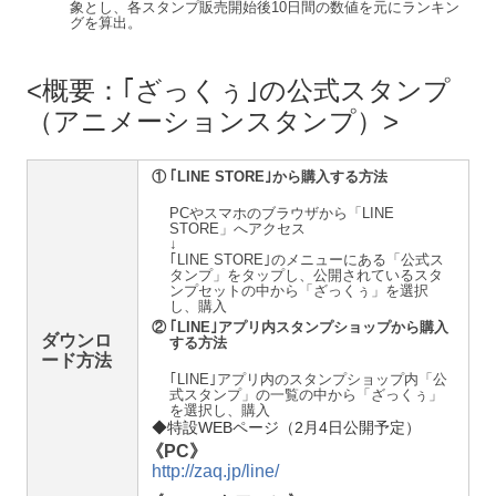
象とし、各スタンプ販売開始後10日間の数値を元にランキン
グを算出。
概要：｢ざっくぅ｣の公式スタンプ
（アニメーションスタンプ）
①
｢LINE STORE｣から購入する方法
PCやスマホのブラウザから「LINE
STORE」へアクセス
↓
｢LINE STORE｣のメニューにある「公式ス
タンプ」をタップし、公開されているスタ
ンプセットの中から「ざっくぅ」を選択
し、購入
②
｢LINE｣アプリ内スタンプショップから購入
ダウンロ
する方法
ード方法
｢LINE｣アプリ内のスタンプショップ内「公
式スタンプ」の一覧の中から「ざっくぅ」
を選択し、購入
◆特設WEBページ（2月4日公開予定）
《
PC》
http://zaq.jp/line/