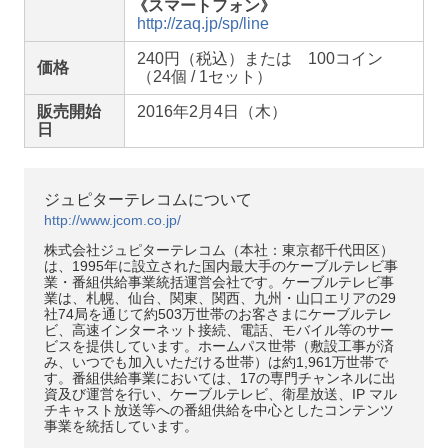
《
スマートフォン》
http://zaq.jp/sp/line
240円（税込）または 100コイン
価格
（24個 / 1セット）
販売開始
2016年2月4日（木）
日
ジュピターテレコムについて
http://www.jcom.co.jp/
株式会社ジュピターテレコム（本社：東京都千代田区）
は、1995年に設立された国内最大手のケーブルテレビ事
業・番組供給事業統括運営会社です。ケーブルテレビ事
業は、札幌、仙台、関東、関西、九州・山口エリアの29
社74局を通じて約503万世帯のお客さまにケーブルテレ
ビ、高速インターネット接続、電話、モバイル等のサー
ビスを提供しています。ホームパス世帯（敷設工事が済
み、いつでも加入いただける世帯）は約1,961万世帯で
す。番組供給事業においては、17の専門チャンネルに出
資及び運営を行い、ケーブルテレビ、衛星放送、IP マル
チキャスト放送等への番組供給を中心としたコンテンツ
事業を統括しています。