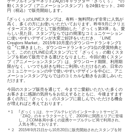
ケーブルインターネットZAQのキャラクター「ざっくぅ」
の
動くスタンプ（アニメーションスタンプ）を24個1セット、240
円（税込）で販売開始します。
｢ざっくぅ｣のLINEスタンプは、有料・無料問わず非常に人気が
高く、多くの方にお使いいただいております。昨年9月にクリエ
イターズスタンプとして販売開始した「ざっくぅ第3弾」も、愛
らしい見た目、スタンプならではの簡潔なコミュニケーション
に使いやすいデザインが大変ご好評をいただき、「LINE
Creators Market」 2015年10月度のダウンロードランキング1
＊2
位
に輝きました。ダウンロードランキング1位の受賞特典と
して、このたびLINE公式スタンプにて「ざっくぅ」の動くスタ
ンプを初めて販売できる運びとなりました。今回の動くスタン
プ（アニメーションスタンプ）は、ダウンロード期限、利用期
限がなく、いつでも好きな時にご利用いただけるため、日常の
コミュニケーションの中で使いやすいデザインを中心に、アニ
メーションスタンプならではのコミカルな動きをお楽しみいた
だけます。
今回のスタンプ販売を通じて、今までご愛顧いただいた多くの
お客さまに感謝の気持ちをお伝えするとともに、今後ますます
多くの方に「ざっくぅ」のスタンプに親しんでいただける機会
が増えればと考えております。
＊1
｢ざっくぅ｣は、ケーブルテレビのインターネットサービス
「ZAQ」のキャラクターとして、2003年に関西エリアに登場
し、J:COM各局や多くの提携ケーブルテレビ局で利用され、
人気を博しております。
＊２
2015年9月21日から10月20日に販売開始されたスタンプを対