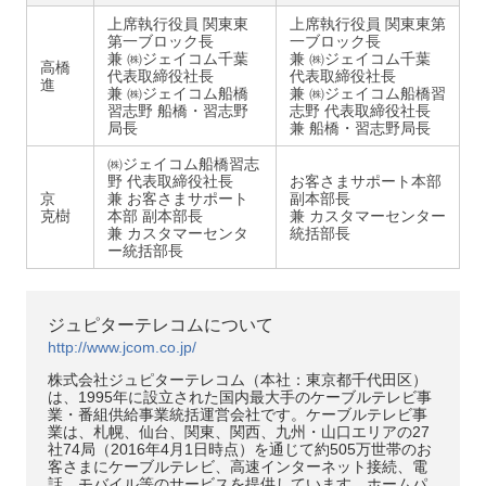
上席執行役員 関東東
上席執行役員 関東東第
第一ブロック長
一ブロック長
兼 ㈱ジェイコム千葉
兼 ㈱ジェイコム千葉
高橋
代表取締役社長
代表取締役社長
進
兼 ㈱ジェイコム船橋
兼 ㈱ジェイコム船橋習
習志野 船橋・習志野
志野 代表取締役社長
局長
兼 船橋・習志野局長
㈱ジェイコム船橋習志
野 代表取締役社長
お客さまサポート本部
京
兼 お客さまサポート
副本部長
克樹
本部 副本部長
兼 カスタマーセンター
兼 カスタマーセンタ
統括部長
ー統括部長
ジュピターテレコムについて
http://www.jcom.co.jp/
株式会社ジュピターテレコム（本社：東京都千代田区）
は、1995年に設立された国内最大手のケーブルテレビ事
業・番組供給事業統括運営会社です。ケーブルテレビ事
業は、札幌、仙台、関東、関西、九州・山口エリアの27
社74局（2016年4月1日時点）を通じて約505万世帯のお
客さまにケーブルテレビ、高速インターネット接続、電
話、モバイル等のサービスを提供しています。ホームパ