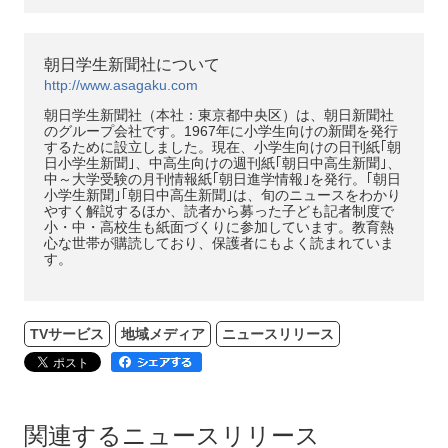
朝日学生新聞社について
http://www.asagaku.com
朝日学生新聞社（本社：東京都中央区）は、朝日新聞社
のグループ会社です。1967年に小学生向けの新聞を発行
するために設立しました。現在、小学生向けの日刊紙｢朝
日小学生新聞｣、中高生向けの週刊紙｢朝日中高生新聞｣、
中～大学受験の月刊情報紙｢朝日進学情報｣を発行。｢朝日
小学生新聞｣｢朝日中高生新聞｣は、旬のニュースをわかり
やすく解説するほか、読者から募った子ども記者制度で
小・中・高校生も紙面づくりに参加しています。教育熱
心な世帯が購読しており、保護者にもよく読まれていま
す。
TVサービス
地域メディア
ニュースリリース
関連するニュースリリース