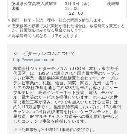
茨城県公立高校入試解答
3月 3日（金）
茨城県
速報
18：00
（22：00）
※
国語・数学・英語・理科・社会の問題を解説します。
※
悪天候等の影響で入試開始が遅れた場合は、放送時間を変更する
か、録画放送のみとなる場合があります。
※
再放送時間の異なるエリアがあります。
ジュピターテレコムについて
http://www.jcom.co.jp/
株式会社ジュピターテレコム（J:COM、本社：東京都千
代田区）は、1995年に設立された国内最大手のケーブル
テレビ事業・番組供給事業統括運営会社です。ケーブル
テレビ事業は、札幌、仙台、関東、関西、九州・山口エ
リアの28社75局を通じて約528万世帯のお客さまにケー
ブルテレビ、高速インターネット接続、電話、モバイ
ル、電力等のサービスを提供しています。ホームパス世
帯（敷設工事が済み、いつでも加入いただける世帯）は
約2,113万世帯です。番組供給事業においては、17の専門
チャンネルに出資及び運営を行い、ケーブルテレビ、衛
星放送、IP マルチキャスト放送等への番組供給を中心と
したコンテンツ事業を統括しています。
※
上記世帯数は2016年12月末現在の数字です。