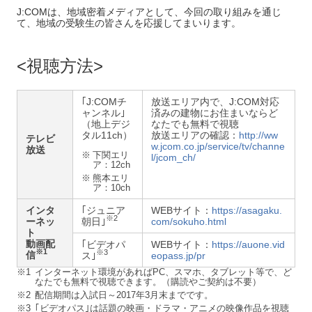
J:COMは、地域密着メディアとして、今回の取り組みを通じ
て、地域の受験生の皆さんを応援してまいります。
視聴方法
｢J:COMチ
放送エリア内で、J:COM対応
ャンネル｣
済みの建物にお住まいならど
（地上デジ
なたでも無料で視聴
タル11ch）
放送エリアの確認：
http://ww
テレビ
w.jcom.co.jp/service/tv/channe
放送
※
下関エリ
l/jcom_ch/
ア：12ch
※
熊本エリ
ア：10ch
インタ
｢ジュニア
WEBサイト：
https://asagaku.
※2
ーネッ
朝日｣
com/sokuho.html
ト
動画配
｢ビデオパ
WEBサイト：
https://auone.vid
※1
※3
信
ス｣
eopass.jp/pr
※1
インターネット環境があればPC、スマホ、タブレット等で、ど
なたでも無料で視聴できます。（購読やご契約は不要）
※2
配信期間は入試日～2017年3月末までです。
※3
｢ビデオパス｣は話題の映画・ドラマ・アニメの映像作品を視聴