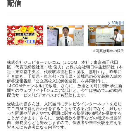
配信
印刷用
※写真は昨年の様子
株式会社ジュピターテレコム（J:COM、本社：東京都千代田
区、代表取締役社長：牧 俊夫）と株式会社朝日学生新聞社（本
社：東京都中央区、代表取締役社長：脇阪 嘉明）は、昨年に
引き続き、千葉県・東京都・埼玉県・茨城県の公立高校入試の
解答速報番組『公立高校入試解答速報』を共同制作し、
｢J:COMチャンネル｣で放送、さらに、放送と同時に朝日学生新
聞社のウェブサイト｢ジュニア朝日｣と、今年は初めてauの動画
配信サービス｢ビデオパス｣でも配信します。
受験生の皆さんは、入試当日にテレビやインターネットを通じ
てご自身で答え合わせをすることができるだけでなく、難しか
った問題や間違えやすい問題に関する塾講師の解説を視聴する
ことができます。さらに、受験者数や倍率などの概況や出題傾
向、難易度なども発表しますので、保護者や来年受験を控える
皆さんにも参考になる内容です。