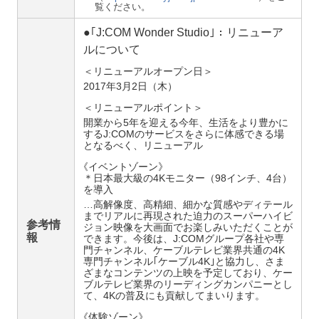
覧ください。
●｢J:COM Wonder Studio｣：リニューア
ルについて
＜リニューアルオープン日＞
2017年3月2日（木）
＜リニューアルポイント＞
開業から5年を迎える今年、生活をより豊かに
するJ:COMのサービスをさらに体感できる場
となるべく、リニューアル
《
イベントゾーン》
＊日本最大級の4Kモニター（98インチ、4台）
を導入
…高解像度、高精細、細かな質感やディテール
までリアルに再現された迫力のスーパーハイビ
参考情
ジョン映像を大画面でお楽しみいただくことが
報
できます。今後は、J:COMグループ各社や専
門チャンネル、ケーブルテレビ業界共通の4K
専門チャンネル｢ケーブル4K｣と協力し、さま
ざまなコンテンツの上映を予定しており、ケー
ブルテレビ業界のリーディングカンパニーとし
て、4Kの普及にも貢献してまいります。
《
体験ゾーン》