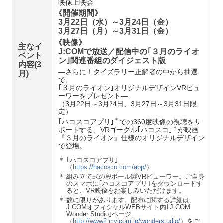
映像上映会
《
開催期間》
3月22日（水）～3月24日（金）
3月27日（月）～3月31日（金）
《
映像》
主なイ
J:COMで放送／配信中の｢３月のライオ
ベント
ン｣関連番組のダイジェスト版
内容(3
―さらに！クイズラリー正解者の中から抽選
月)
で、
｢３月のライオン｣オリジナルデザインVRビュ
ーワーをプレゼント―
（3月22日～3月24日、3月27日～3月31日限
定）
＊
｢ハコスコアプリ｣
での360度映像の視聴をサ
＊
ポートする、VRゴーグル｢ハコスコ｣
が映画
『３月のライオン』仕様のオリジナルデザイン
で登場。
＊
｢ハコスコアプリ｣
（
https://hacosco.com/app/
）
＊
組み立て式の段ボール製VRビューワー。ご自身
のスマホに｢ハコスコアプリ｣をダウンロードす
ると、VR映像をお楽しみいただけます。
＊
数に限りがあります。配布に関する詳細は、
J:COMオフィシャルWEBサイト内｢J:COM
Wonder Studio｣ページ
（
http://www2.myjcom.jp/wonderstudio/
）をご