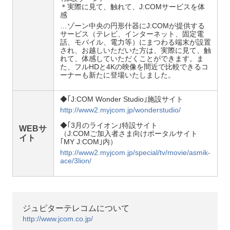
＊実際に見て、触れて、J:COMサービスを体
感
…ゾーン中央の円形什器にJ:COMが提供する
サービス（テレビ、インターネット、固定電
話、モバイル、電力等）にまつわる端末が設置
され、お越しいただいた方は、実際に見て、触
れて、体感していただくことができます。ま
た、フルHDと4Kの映像を間近で比較できるコ
ーナーも新たに登場いたしました。
◆｢J:COM Wonder Studio｣施設サイト
http://www2.myjcom.jp/wonderstudio/
◆｢3月のライオン｣特設サイト
WEBサ
（J:COMご加入者さま向けポータルサイト
イト
｢MY J:COM｣内）
http://www2.myjcom.jp/special/tv/movie/asmik-
ace/3lion/
ジュピターテレコムについて
http://www.jcom.co.jp/