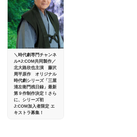
＼時代劇専門チャンネ
ル×J:COM共同製作／
北大路欣也主演 藤沢
周平原作 オリジナル
時代劇シリーズ「三屋
清左衛門残日録」最新
第９作制作決定！さら
に、シリーズ初
J:COM加入者限定 エ
キストラ募集！