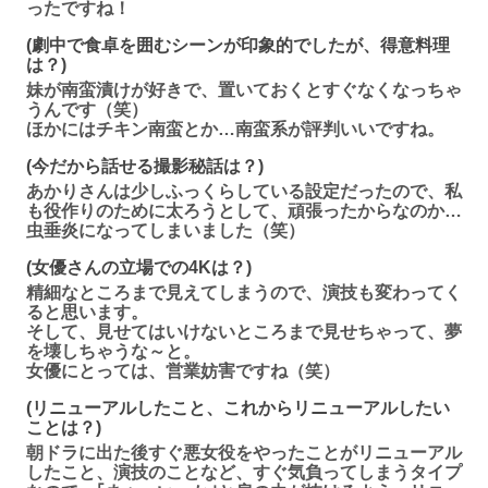
ったですね！
(劇中で食卓を囲むシーンが印象的でしたが、得意料理
は？)
妹が南蛮漬けが好きで、置いておくとすぐなくなっちゃ
うんです（笑）
ほかにはチキン南蛮とか…南蛮系が評判いいですね。
(今だから話せる撮影秘話は？)
あかりさんは少しふっくらしている設定だったので、私
も役作りのために太ろうとして、頑張ったからなのか…
虫垂炎になってしまいました（笑）
(女優さんの立場での4Kは？)
精細なところまで見えてしまうので、演技も変わってく
ると思います。
そして、見せてはいけないところまで見せちゃって、夢
を壊しちゃうな～と。
女優にとっては、営業妨害ですね（笑）
(リニューアルしたこと、これからリニューアルしたい
ことは？)
朝ドラに出た後すぐ悪女役をやったことがリニューアル
したこと、演技のことなど、すぐ気負ってしまうタイプ