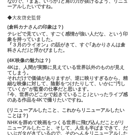
なので、｢まぁ、いっか｣と肩の力が抜けるよう、リニュ
ーアルしたいですね。
◆大友啓史監督
(倉科カナさんの印象は？)
テレビで見ていて、すごく感情が強い人だな、という印
象を持っていました。
『３月のライオン』の話がきて、すぐ｢あかりさんは倉
科さんだ｣と浮かびました。
(4K映像の魅力は？)
4Kは、人間が実際に見えている世界以外のものが見え
てしまう。
それだけで価値がありますが、逆に映りすぎるから、精
細な映像に対して、陰影をつけたりして、いかに“汚し
ていくか”が監督の仕事だと思います。
｢今、世界のどこかで起きていること｣といったライブ感
のある作品を4Kで撮りたいですね。
(リニューアルしたこと、これからリニューアルしたい
ことは？)
NHKを辞めて映画をつくる世界に飛び込んだことがリ
ニューアルしたこと、そして、人生も半ばまできて、だ
いぶガタがきているので、そのへんをリニューアルした