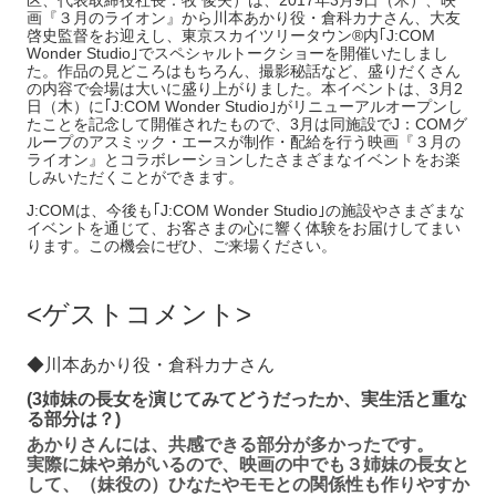
画『３月のライオン』から川本あかり役・倉科カナさん、大友
啓史監督をお迎えし、東京スカイツリータウン®内｢J:COM
Wonder Studio｣でスペシャルトークショーを開催いたしまし
た。作品の見どころはもちろん、撮影秘話など、盛りだくさん
の内容で会場は大いに盛り上がりました。本イベントは、3月2
日（木）に｢J:COM Wonder Studio｣がリニューアルオープンし
たことを記念して開催されたもので、3月は同施設でJ：COMグ
ループのアスミック・エースが制作・配給を行う映画『３月の
ライオン』とコラボレーションしたさまざまなイベントをお楽
しみいただくことができます。
J:COMは、今後も｢J:COM Wonder Studio｣の施設やさまざまな
イベントを通じて、お客さまの心に響く体験をお届けしてまい
ります。この機会にぜひ、ご来場ください。
ゲストコメント
◆川本あかり役・倉科カナさん
(3姉妹の長女を演じてみてどうだったか、実生活と重な
る部分は？)
あかりさんには、共感できる部分が多かったです。
実際に妹や弟がいるので、映画の中でも３姉妹の長女と
して、（妹役の）ひなたやモモとの関係性も作りやすか