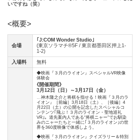
いですね（笑）
概要
｢J:COM Wonder Studio｣
会場
(東京ソラマチ®5F / 東京都墨田区押上1-
1-2)
入場料
無料
◆映画『３月のライオン』スペシャルVR映像
体験会
《
開催期間》
3月12日（日）～3月17日（金）
…神木隆之介と将棋を指せる！映画『３月のラ
イオン』［前編］3月18日（土）、［後編］4
月22日（土）の公開を記念したスペシャルコ
ンテンツ｢飛ぶ！３月のライオン・聖地巡礼
VR｣。道先案内人である“将棋ニャー”でお馴染
みのニャーたちと一緒に｢３月のライオン｣の世
界を360度映像で体感しよう。
◆映画『３月のライオン』クイズラリー＆特別