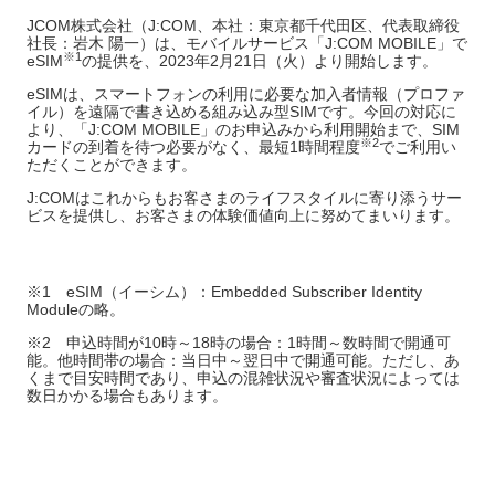
JCOM株式会社（J:COM、本社：東京都千代田区、代表取締役
社長：岩木 陽一）は、モバイルサービス「J:COM MOBILE」で
※
1
eSIM
の提供を、2023年2月21日（火）より開始します。
eSIMは、スマートフォンの利用に必要な加入者情報（プロファ
イル）を遠隔で書き込める組み込み型SIMです。今回の対応に
より、「J:COM MOBILE」のお申込みから利用開始まで、SIM
※
2
カードの到着を待つ必要がなく、最短1時間程度
でご利用い
ただくことができます。
J:COMはこれからもお客さまのライフスタイルに寄り添うサー
ビスを提供し、お客さまの体験価値向上に努めてまいります。
※1 eSIM（イーシム）：Embedded Subscriber Identity
Moduleの略。
※2 申込時間が10時～18時の場合：1時間～数時間で開通可
能。他時間帯の場合：当日中～翌日中で開通可能。ただし、あ
くまで目安時間であり、申込の混雑状況や審査状況によっては
数日かかる場合もあります。