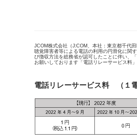
防災情報サービス
自転車生活サポート
WiMAX
障害・メンテナンス情報
JCOM株式会社（J:COM、本社：東京都千代
聴覚障害者等による電話の利用の円滑化に関す
び徴収方法を総務省が認可したことに伴い、「J:CO
お願いしております「電話リレーサービス料」
電話リレーサービス料 （１