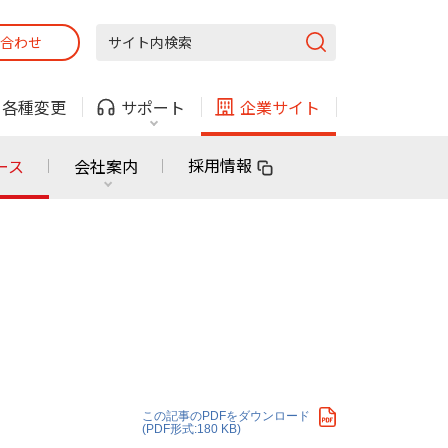
合わせ
固定電話
ガス
・
各種変更
サポート
企業サイト
法人・自治体向けサービス
採用情報
ース
会社案内
固定電話
ガス
固定電話
ガス
無料または特別料金で
利用できる物件も！
ン
対応エリア・物件をご案内
法人・自治体向けサービス
この記事のPDFをダウンロード
(PDF形式:180 KB)