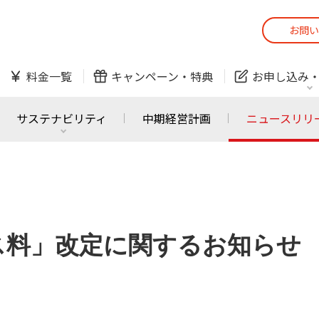
お問い
スマホ
でんき
料金一覧
キャンペーン・
特典
お申し込み
防犯カメラ
オンライン診療
サステナビリティ
中期経営計画
ニュースリリ
スマホ
でんき
スマホ
でんき
J:COM ご利用中の方
かんたん！
ス料」改定に関するお知らせ
サービスの追加・変更
料金シミュレーショ
ホームIoT
防犯カメラ
防犯カメラ
オンライン診療
おうちサポート
各種お手続き