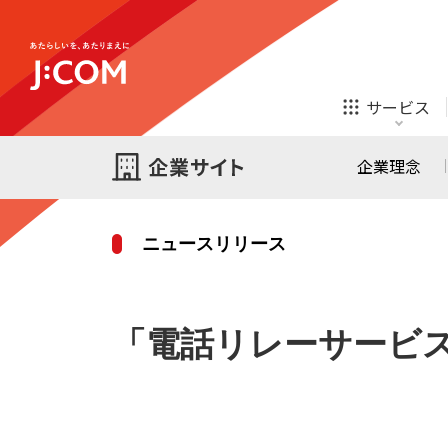
テレビ
ネット
サービス
ほけん
ローン
企業理念
ニュースリリース
テレビ
ネット
テレビ
ネット
ご検討中の方
「電話リレーサービ
お申し込み
オンライン
ほけん
診療
ほけん
ローン
J:COM STREAM
えんかくサポート