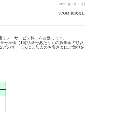
2023年3月23日
・支払い
引越し・建替え
JCOM 株式会社
関連
休止・解約
「電話リレーサービス料」を改定します。
度の番号単価（1電話番号あたり）の負担金の額及
MAX」などのサービスにご加入のお客さまにご負担を