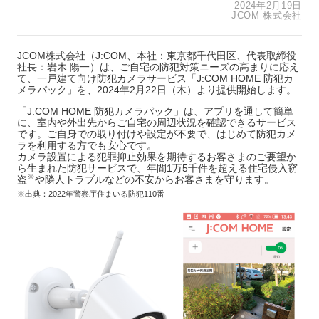
2024年2月19日
JCOM 株式会社
JCOM株式会社（J:COM、本社：東京都千代田区、代表取締役
社長：岩木 陽一）は、ご自宅の防犯対策ニーズの高まりに応え
て、一戸建て向け防犯カメラサービス「J:COM HOME 防犯カ
メラパック」を、2024年2月22日（木）より提供開始します。
「J:COM HOME 防犯カメラパック」は、アプリを通して簡単
に、室内や外出先からご自宅の周辺状況を確認できるサービス
です。ご自身での取り付けや設定が不要で、はじめて防犯カメ
ラを利用する方でも安心です。
カメラ設置による犯罪抑止効果を期待するお客さまのご要望か
ら生まれた防犯サービスで、年間1万5千件を超える住宅侵入窃
※
盗
や隣人トラブルなどの不安からお客さまを守ります。
※出典：2022年警察庁住まいる防犯110番