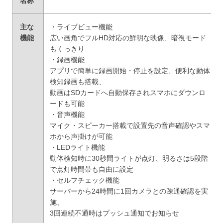
名称
主な
・ライブビュー機能
機能
広い画角でフルHD対応の鮮明な映像、暗視モード
もくっきり
・録画機能
アプリで簡単に録画開始・停止を設定、便利な動体
検知録画も搭載、
動画はSDカードへ自動保存されスマホにダウンロ
ードも可能
・音声機能
マイク・スピーカー搭載で設置先の音声確認や​​スマ
ホから声掛けが可能
・LEDライト機能
動体検知時に30秒間ライトが点灯、明るさは5段階
で点灯時間帯も自由に設定
・セルフチェック機能
サーバーから24時間に1回カメラとの疎通確認を実
施、
3回連続不通時はプッシュ通知でお知らせ