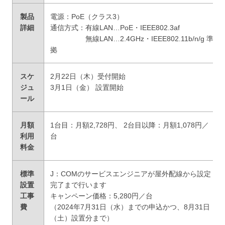
製品
電源：PoE（クラス3）
詳細
通信方式：有線LAN…PoE・IEEE802.3af
無線LAN…2.4GHz・IEEE802.11b/n/g 準
拠
スケ
2月22日（木）受付開始
ジュ
3月1日（金） 設置開始
ール
月額
1台目：月額2,728円、 2台目以降：月額1,078円／
利用
台
料金
標準
J：COMのサービスエンジニアが屋外配線から設定
設置
完了まで行います
工事
キャンペーン価格：5,280円／台
費
（2024年7月31日（水）までの申込かつ、8月31日
（土）設置分まで​）