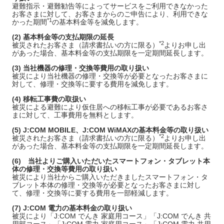
避難指示・避難勧告等によってサービスをご利用できなかった
お客さまに対して、お客さまからのご申告により、利用できな
*1
かった期間
の基本料金等を減免します。
(2) 基本料金等の支払期限の延長
*2
被災されたお客さま（請求書払いの方に限る）
よりお申し出
があった場合、基本料金等の支払期限を一定期間延長します。
(3) 当社機器の修理・交換等費用の取り扱い
被災により当社機器の修理・交換等が必要となったお客さまに
対して、修理・交換等に要する費用を減免します。
(4) 移転工事費の取扱い
被災による避難により仮住居への移転工事が必要であるお客さ
まに対して、工事費用を無料とします。
(5) J:COM MOBILE、J:COM WiMAXの基本料金等の取り扱い
*2
被災されたお客さま（請求書払いの方に限る）
よりお申し出
があった場合、基本料金等の支払期限を一定期間延長します。
(6) 当社よりご購入いただいたスマートフォン・タブレット本
体の修理・交換等費用の取り扱い
被災により当社からご購入いただきましたスマートフォン・タ
ブレット本体の修理・交換等が必要となったお客さまに対し
て、修理・交換等に要する費用を一部軽減します。
(7) J:COM 電力の基本料金の取り扱い
被災により「J:COM でんき 家庭用コース」「J:COM でんき 共