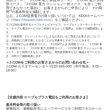
用部コース」「J:COM 電力 家庭用コース」「J:COM 電力 共用
部コース」「J:COM 電力 マンション一括コース」を全くご利
用できなかった場合に、お客さまからのご申告により、その期
*3
間
の基本料金を減額します。
なお、J:COM提携電力の取り扱いについては、KDDIホームペー
ジ（
https://disaster.kddi.com/
）をご確認ください。
*1 J:COMが提供するケーブルテレビサービス、ケーブルインターネットサービ
ス、ケーブル電話サービスがご利用できなかった期間は、日割りで減額精算しま
す。
*2 口座振替・クレジットカードによるお支払いをご指定のお客さまについて
は、自動的に口座引落しとなることから対象外とさせていただきます。
*3 「J:COMでんき 家庭用コース」「J:COMでんき 共用部コース」「J:COM 電
力 家庭用コース」「J:COM 電力 共用部コース」「J:COM 電力 マンション一括
コース」がご利用できなかった期間は、電気使用量等を元に確認させていただ
き、日割りで減額精算します。
＜J:COMをご利用のお客さまからのお問い合わせ先＞
J:COM カスタマーセンター 0120-999-000（年中無休、9:00～
18:00）
【
支援内容 ケーブルプラス電話をご利用のお客さま
】
基本料金等の取り扱い
避難指示・避難勧告等によってサービスをご利用できなかった