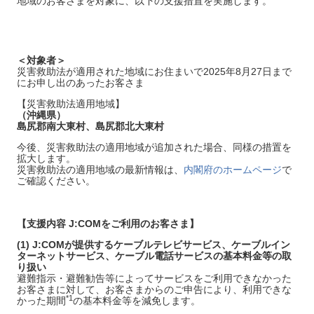
地域のお客さまを対象に、以下の支援措置を実施します。
＜対象者＞
災害救助法が適用された地域にお住まいで2025年8月27日まで
にお申し出のあったお客さま
【災害救助法適用地域】
（沖縄県）
島尻郡南大東村、島尻郡北大東村
今後、災害救助法の適用地域が追加された場合、同様の措置を
拡大します。
災害救助法の適用地域の最新情報は、
内閣府のホームページ
で
ご確認ください。
【支援内容 J:COMをご利用のお客さま】
(1)
J:COMが提供するケーブルテレビサービス、ケーブルイン
ターネットサービス、ケーブル電話サービスの基本料
金等の取
り扱い
避難指示・避難勧告等によってサービスをご利用できなかった
お客さまに対して、お客さまからのご申告により、利用できな
*1
かった期間
の基本料金等を減免します。