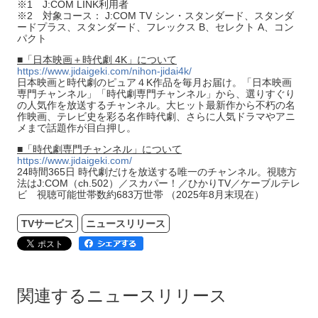
※1 J:COM LINK利用者
※2 対象コース： J:COM TV シン・スタンダード、スタンダ
ードプラス、スタンダード、フレックス B、セレクト A、コン
パクト
■「日本映画＋時代劇 4K」について
https://www.jidaigeki.com/nihon-jidai4k/
日本映画と時代劇のピュア４K作品を毎月お届け。「日本映画
専門チャンネル」「時代劇専門チャンネル」から、選りすぐり
の人気作を放送するチャンネル。大ヒット最新作から不朽の名
作映画、テレビ史を彩る名作時代劇、さらに人気ドラマやアニ
メまで話題作が目白押し。
■「時代劇専門チャンネル」について
https://www.jidaigeki.com/
24時間365日 時代劇だけを放送する唯一のチャンネル。視聴方
法はJ:COM（ch.502）／スカパー！／ひかりTV／ケーブルテレ
ビ 視聴可能世帯数約683万世帯 （2025年8月末現在）
TVサービス
ニュースリリース
関連するニュースリリース