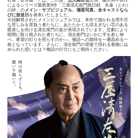
社長：岩木陽一）は、この度、
北大路欣也
主演、藤沢周平原作
によるシリーズ最新第9作「三屋清左衛門残日録 永遠（とわ）
の絆」の
メイン・サブビジュアル、場面写真、全キャストなら
びに放送日
を発表いたしました。
今回解禁されたメインビジュアルでは、本作で描かれる理不尽
な苦しみを背負う者たちに、あたたかくも揺るぎない芯のある
眼差しを向ける清左衛門の姿が表現されています。悲劇により
暗闇に取り残された者たちに、清左衛門はいかに手を差し伸
べ、希望の灯りを照らすのか―。物語への期待を一層高める一
枚となっています。さらに、清左衛門の背後で揺れる着物に込
められた想いとは？物語の行方にもご期待ください。