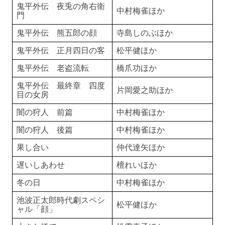
鬼平外伝 夜兎の角右衛
中村梅雀ほか
門
鬼平外伝 熊五郎の顔
寺島しのぶほか
鬼平外伝 正月四日の客
松平健ほか
鬼平外伝 老盗流転
橋爪功ほか
鬼平外伝 最終章 四度
片岡愛之助ほか
目の女房
闇の狩人 前篇
中村梅雀ほか
闇の狩人 後篇
中村梅雀ほか
果し合い
仲代達矢ほか
遅いしあわせ
檀れいほか
冬の日
中村梅雀ほか
池波正太郎時代劇スペシ
松平健ほか
ャル「顔」