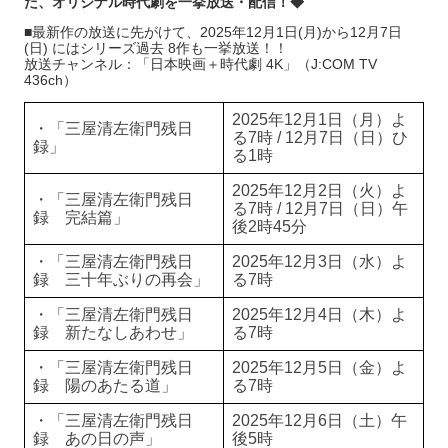
た、オリジナル時代劇を一挙放送・配信！◆
■最新作の放送に先がけて、2025年12月1日(月)から12月7日
(日) にはシリーズ過去 8作も一挙放送！！
放送チャンネル：「日本映画＋時代劇 4K」（J:COM TV
436ch）
2025年12月1日（月）よ
・「三屋清左衛門残日
る7時 / 12月7日（日）ひ
録」
る1時
2025年12月2日（火）よ
・「三屋清左衛門残日
る7時 / 12月7日（日）午
録 完結篇」
後2時45分
・「三屋清左衛門残日
2025年12月3日（水）よ
録 三十年ぶりの再会」
る7時
・「三屋清左衛門残日
2025年12月4日（木）よ
録 新たなしあわせ」
る7時
・「三屋清左衛門残日
2025年12月5日（金）よ
録 陽のあたる道」
る7時
・「三屋清左衛門残日
2025年12月6日（土）午
録 あの日の声」
後5時