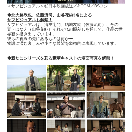
＜サブビジュアル＞Ⓒ日本映画放送／J:COM／BSフジ
◆北大路欣也、佐藤流司、山谷花純3名による
サブビジュアルも解禁！
サブビジュアルは、清左衛門、結城友助（佐藤流司）、その
妻・はなえ（山谷花純）それぞれの眼差しを通して、作品の世
界観を描き出しています。
彼らの視線の先にあるものは何かー。
物語に潜む哀しみや小さな希望を象徴的に表現しています。
◆新たにシリーズを彩る豪華キャストの場面写真を解禁！