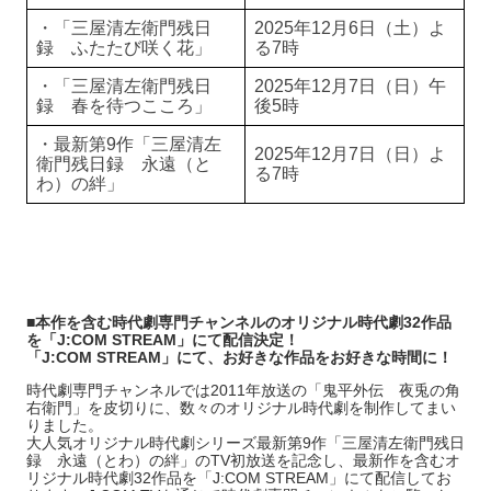
・「三屋清左衛門残日
2025年12月6日（土）よ
録 ふたたび咲く花」
る7時
・「三屋清左衛門残日
2025年12月7日（日）午
録 春を待つこころ」
後5時
・最新第9作「三屋清左
2025年12月7日（日）よ
衛門残日録 永遠（と
る7時
わ）の絆」
■本作を含む時代劇専門チャンネルのオリジナル時代劇32作品
を「J:COM STREAM」にて配信決定！
「J:COM STREAM」にて、お好きな作品をお好きな時間に！
時代劇専門チャンネルでは2011年放送の「鬼平外伝 夜兎の角
右衛門」を皮切りに、数々のオリジナル時代劇を制作してまい
りました。
大人気オリジナル時代劇シリーズ最新第9作「三屋清左衛門残日
録 永遠（とわ）の絆」のTV初放送を記念し、最新作を含むオ
リジナル時代劇32作品を「J:COM STREAM」にて配信してお