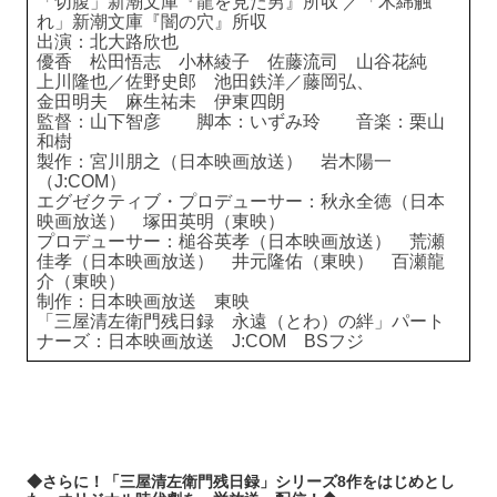
「切腹」新潮文庫『龍を見た男』所収 ／「木綿触
れ」新潮文庫『闇の穴』所収
出演：北大路欣也
優香 松田悟志 小林綾子 佐藤流司 山谷花純
上川隆也／佐野史郎 池田鉄洋／藤岡弘、
金田明夫 麻生祐未 伊東四朗
監督：山下智彦 脚本：いずみ玲 音楽：栗山
和樹
製作：宮川朋之（日本映画放送） 岩木陽一
（J:COM）
エグゼクティブ・プロデューサー：秋永全徳（日本
映画放送） 塚田英明（東映）
プロデューサー：槌谷英孝（日本映画放送） 荒瀬
佳孝（日本映画放送） 井元隆佑（東映） 百瀬龍
介（東映）
制作：日本映画放送 東映
「三屋清左衛門残日録 永遠（とわ）の絆」パート
ナーズ：日本映画放送 J:COM BSフジ
◆さらに！「三屋清左衛門残日録」シリーズ8作をはじめとし