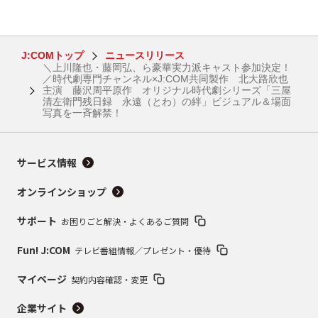
J:COMトップ
ニュースリリース
＼上川隆也・藤岡弘、ら豪華実力派キャスト参加決定！
／時代劇専門チャンネル×J:COM共同製作 北大路欣也
主演 藤沢周平原作 オリジナル時代劇シリーズ「三屋
清左衛門残日録 永遠（とわ）の絆」ビジュアル＆場面
写真を一斉解禁！
サービス情報
オンラインショップ
サポート
お困りごと解決・よくあるご質問
Fun! J:COM
テレビ番組情報／プレゼント・優待
マイページ
契約内容確認・変更
企業サイト