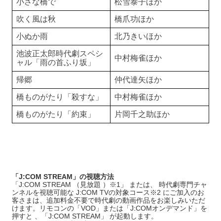
小さな橋で
松雪泰子ほか
吹く風は秋
橋爪功ほか
小ぬか雨
北乃きいほか
池波正太郎時代劇スペシ
中村梅雀ほか
ャル「雨の首ふり坂」
帰郷
仲代達矢ほか
橋ものがたり「殺すな」
中村梅雀ほか
橋ものがたり「約束」
片岡千之助ほか
「J:COM STREAM」の視聴方法
「J:COM STREAM （見放題 ）※1」 または、 時代劇専門チャ
ンネルを視聴可能な J:COM TVの対象コース※2 にご加入のお
客さまは、追加料金不要で時代劇の動画作品をお楽しみいただ
けます。リモコンの「VOD」または「J:COMオンデマンド」を
押すと 、「J:COM STREAM」 が起動します。