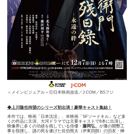
＜メインビジュアル＞Ⓒ日本映画放送／J:COM／BSフジ
◆上川隆也待望のシリーズ初出演！豪華キャスト集結！
本作では、映画「日本沈没」、米映画「SFソードキル」など多
くの作品に主演、大河ドラマでは主要キャストで8本に出演し、
映像界に多くの功績を残している俳優・
藤岡弘、
が藩の開墾工
事を指揮し、謎の死を遂げた佐伯熊太（伊東四朗）の旧友・榊