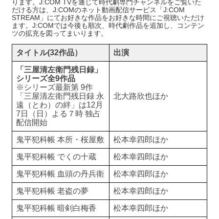
ります。J:COM TVを通じて時代劇専門チャンネルをご覧いた
だける方は、J:COMのネット動画配信サービス「J:COM
STREAM」にてお好きな作品をお好きな時間にご視聴いただけ
ます。J:COMでは今後も順次、時代劇作品を追加し、コンテン
ツの拡充を図ってまいります。
タイトル(32作品）
出演
「三屋清左衛門残日録」
シリーズ全9作品
※シリーズ最新第 9作
「三屋清左衛門残日録 永
北大路欣也ほか
遠（とわ）の絆」は12月
7日（日）よる７時 独占
配信開始
鬼平犯科帳 本所・桜屋敷
松本幸四郎ほか
鬼平犯科帳 でくの十蔵
松本幸四郎ほか
鬼平犯科帳 血頭の丹兵衛
松本幸四郎ほか
鬼平犯科帳 老盗の夢
松本幸四郎ほか
鬼平犯科帳 暗剣白梅香
松本幸四郎ほか