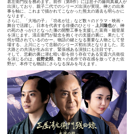
甚左衛門役を務めます。前作（第8作）には息子の藤岡真威人が
出演しており、親子二代でのシリーズ出演が実現。榊との出来
事を軸に、これまで描かれてこなかった熊太の過去も明らかに
なります。
さらに、「大地の子」「功名が辻」など数々のドラマ・映画・
舞台で活躍し、日本を代表する俳優のひとり・
上川隆也
が、榊
の死のきっかけとなった藩の開墾工事を支援した富商・能登屋
を演じます。清左衛門が疑念を抱くその支援の裏に、果たして
何が隠されているのかー。物語の鍵となる重要な人物として登
場する、上川にとって念願のシリーズ初出演となりました。北
大路との共演が生み出す、緊張感ある演技にも注目です。
そして、悲劇の裏に潜む暗い影を担う存在である安斎六兵衛役
を演じるのは、
佐野史郎
。数々の名作で存在感を放ってきた佐
野が、本作でも物語にさらなる深みを与えます。