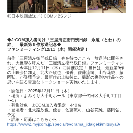
Ⓒ日本映画放送／J:COM／BSフジ
◆J:COM加入者向け「三屋清左衛門残日録 永遠（とわ）の
絆」 最新第９作放送記念◆
ファンミーティング12/11（木）開催決定！
前作「三屋清左衛門残日録 春を待つこころ」放送時に開催さ
れ、大反響を呼んだ「三屋清左衛門残日録」ファンミーティン
グが、今年は12月11日（木）に開催決定！ 当日は、最新第9作
の上映会に加え、北大路欣也、優香、佐藤流司、山谷花純、藤
岡弘、が登壇予定。最新作の上映後に、撮影の裏側や作品への
思いを語る貴重なトークショーを実施いたします。
・開催日：2025年12月11日（木）
・場所：よみうり大手町ホール（東京都千代田区大手町1丁目
7−1）
・募集対象：J:COM加入者限定 440名
・登壇者：北大路欣也、優香、佐藤流司、山谷花純、藤岡弘、
予定
・詳細・応募はこちらから：
https://www2.myjcom.jp/special/tv/drama_jidaigeki/mitsuya9/