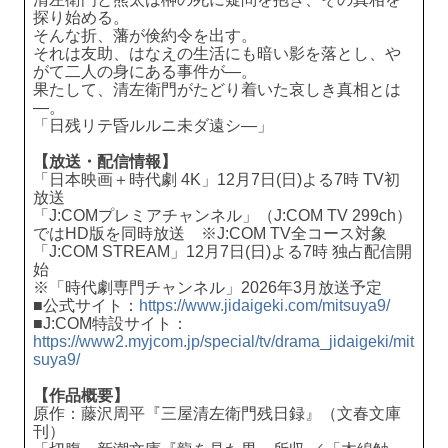
探り始める。
そんな折、藩が倹約令を出す。
それは友助、はなえの生活にも暗い影を落とし、や
がて二人の身にある事件が―。
果たして、清左衛門がたどり着いた哀しき真相とは
―。
「日残リテ昏ルルニ未ダ遠シ―」
【放送・配信情報】
「日本映画＋時代劇 4K」12月7日(日)よる7時 TV初
放送
「J:COMプレミアチャンネル」（J:COM TV 299ch）
ではHD版を同時放送 ※J:COM TV全コース対象
「J:COM STREAM」12月7日(日)よる7時 独占配信開
始
※「時代劇専門チャンネル」2026年3月放送予定
■公式サイト：
https://www.jidaigeki.com/mitsuya9/
■J:COM特設サイト：
https://www2.myjcom.jp/special/tv/drama_jidaigeki/mit
suya9/
【作品概要】
原作：藤沢周平『三屋清左衛門残日録』（文春文庫
刊）