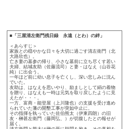
■「三屋清左衛門残日録 永遠（とわ）の絆」
＜あらすじ＞
家族との穏やかな日々を大切に過ごす清左衛門（北
大路欣也）。
亡き妻の墓参の帰り、小さな墓前に立ち尽くす若い
夫婦、結城友助（佐藤流司）と妻・はなえ（山谷花
純）に出会う。
一年ほど前に幼い息子を亡くし、深い悲しみに沈ん
でいた。
友助は、はなえを思いやり、励ましとして絹の着物
を贈り、はなえも一時は元気を取り戻したように見
えたが・・・。
一方、富商・能登屋（上川隆也）の支援を受け進め
られていた藩の開墾工事が突如中止に。
その指揮を執っていた佐伯熊太（伊東四朗）の旧
友・榊甚左衛門（藤岡弘、）が切腹したとの報せが
届く。
清左衛門と熊太は榊の死に疑問を抱き、その真相を