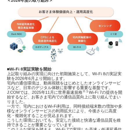
＜2026年度の取り組み＞
■Wi-Fi 8実証実験を開始
上記取り組みの実現に向けた初期施策として、Wi-Fi 8の実証実
験を2026年6月より開始します。
宅内の通信環境は、動画視聴をはじめとしたオンラインサービ
スなど、日常のデジタル体験に影響する重要な基盤です。
※１
J:COMでは、2025年11月に世界最速規格
Wi-Fi 7の提供を開
始するなど、お客さま宅内での通信品質向上に取り組んでまい
りました。
一方で、宅内におけるWi-Fi利用は、同時接続端末数の増加や多
様なオンラインサービスの利用拡大により、今後さらに高度
化・複雑化することが見込まれます。
こうした環境においても、安定した接続と快適な通信品質を維
持できることが重要となっています。
このような状況を踏まえ、Wi-Fi 7で実現した高速・低遅延通信