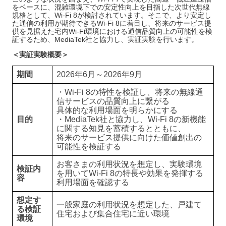
をベースに、混雑環境下での安定性向上を目指した次世代無線
規格として、Wi-Fi 8が検討されています。そこで、より安定し
た通信の利用が期待できるWi-Fi 8に着目し、将来のサービス提
供を見据えた宅内Wi-Fi環境における通信品質向上の可能性を検
証するため、MediaTek社と協力し、実証実験を行います。
＜実証実験概要＞
期間
2026年6月～2026年9月
・Wi-Fi 8の特性を検証し、将来の無線通
信サービスの品質向上に繋がる
具体的な利用場面を明らかにする
目的
・MediaTek社と協力し、Wi‑Fi 8の新機能
に関する知見を蓄積するとともに、
将来のサービス提供に向けた価値創出の
可能性を検証する
お客さまの利用状況を想定し、実験環境
検証内
を用いてWi-Fi 8の特長や効果を発揮する
容
利用場面を確認する
想定す
一般家庭の利用状況を想定した、戸建て
る検証
住宅および集合住宅に近い環境
環境