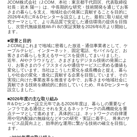
JCOM株式会社（J:COM、本社：東京都千代田区、代表取締役
社長：岩木 陽一）は、中長期的な研究・技術開発を通じてお客
さまの暮らしを支え、地域社会の発展に貢献することを目的に
2026年4月にR＆Dセンターを設立しました。最初に取り組む研
究テーマとして、より高品質で安定した通信環境の提供を目指
し、次世代無線規格Wi-Fi 8の実証実験を2026年6月より開始し
ます。
■背景と目的
J:COMはこれまで地域に密着した放送・通信事業者として、ケ
ーブルテレビ、インターネット、固定電話、モバイルなど、お
客さまの暮らしを支えるサービスを提供してまいりました。
近年、AIやクラウドなど、さまざまなデジタル技術の発展によ
り、お客さまのライフスタイルや通信サービスに求める価値も
変化しています。当社はこうした変化を成長機会と捉え、暮ら
しや社会の変化・進化に貢献する企業を目指しています。その
実現に向けた事業改革を推進する中で、お客さまや地域社会に
貢献できる技術を継続的に創出していくため、R＆Dセンターを
設立しました。
■2026年度の主な取り組み
R＆Dセンター設立元年である2026年度は、暮らしの重要なイ
ンフラである通信とそれを支えるネットワークの高機能化を重
点テーマとして進めます。具体的には、ネットワークの自律運
用や宅内配線の無線化など4つの研究・実証に着手し、将来のサ
ービス品質向上と、効率的な運用に繋がる技術の確立を目指し
ます。