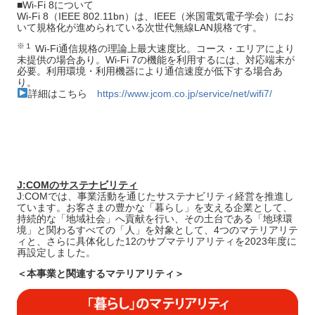
■Wi-Fi 8について
Wi‑Fi 8（IEEE 802.11bn）は、IEEE（米国電気電子学会）にお
いて規格化が進められている次世代無線LAN規格です。
※１
Wi-Fi通信規格の理論上最大速度比。コース・エリアにより
未提供の場合あり。Wi-Fi 7の機能を利用するには、対応端末が
必要。利用環境・利用機器により通信速度が低下する場合あ
り。
詳細はこちら
https://www.jcom.co.jp/service/net/wifi7/
J:COMのサステナビリティ
J:COMでは、事業活動を通じたサステナビリティ経営を推進し
ています。お客さまの豊かな「暮らし」を支える企業として、
持続的な「地域社会」へ貢献を行い、その土台である「地球環
境」と関わるすべての「人」を対象として、4つのマテリアリテ
ィと、さらに具体化した12のサブマテリアリティを2023年度に
再設定しました。
＜本事業と関連するマテリアリティ＞