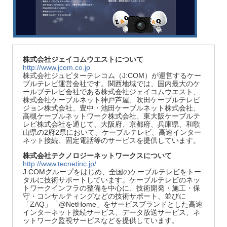
株式会社ジェイコムウエストについて
http://www.jcom.co.jp
株式会社ジュピターテレコム（J:COM）が運営するケー
ブルテレビ運営会社です。関西地域では、国内最大のケ
ールブテレビ会社である株式会社ジェイコムウエスト、
株式会社ケーブルネット神戸芦屋、吹田ケーブルテレビ
ジョン株式会社、豊中・池田ケーブルネット株式会社、
高槻ケーブルネットワーク株式会社、東大阪ケーブルテ
レビ株式会社を通じて、大阪府、京都府、兵庫県、和歌
山県の2府2県において、ケーブルテレビ、高速インター
ネット接続、固定電話等のサービスを提供しています。
株式会社テクノロジーネットワークスについて
http://www.tecnetinc.jp/
J:COMグループをはじめ、全国のケーブルテレビをトー
タルに技術サポートしています。ケーブルテレビのネッ
トワークインフラの整備を中心に、技術開発・施工・保
守・コンサルティングなどの技術サポート、並びに
「ZAQ」「@NetHome」をサービスブランドとした高速
インターネット接続サービス、データ放送サービス、ネ
ットワーク監視サービスなどを提供しています。