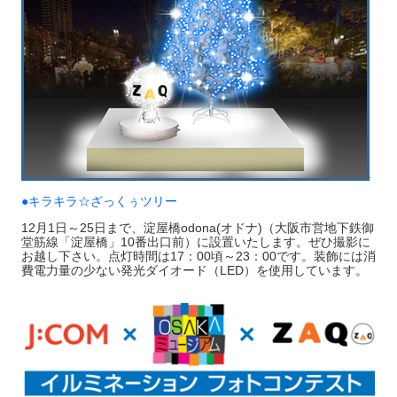
●キラキラ☆ざっくぅツリー
12月1日～25日まで、淀屋橋odona(オドナ)（大阪市営地下鉄御
堂筋線「淀屋橋」10番出口前）に設置いたします。ぜひ撮影に
お越し下さい。点灯時間は17：00頃～23：00です。装飾には消
費電力量の少ない発光ダイオード（LED）を使用しています。