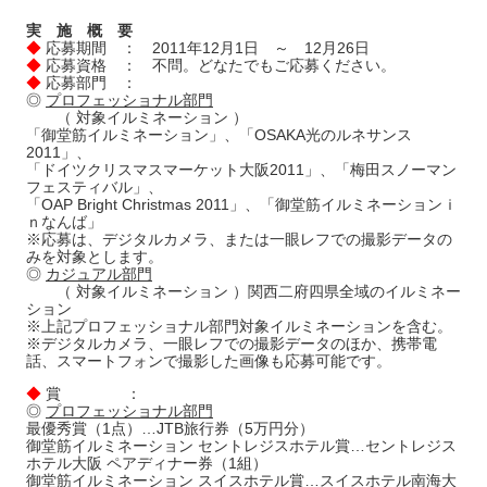
実 施 概 要
◆
応募期間 ： 2011年12月1日 ～ 12月26日
◆
応募資格 ： 不問。どなたでもご応募ください。
◆
応募部門 ：
◎
プロフェッショナル部門
（ 対象イルミネーション ）
「御堂筋イルミネーション」、「OSAKA光のルネサンス
2011」、
「ドイツクリスマスマーケット大阪2011」、「梅田スノーマン
フェスティバル」、
「OAP Bright Christmas 2011」、「御堂筋イルミネーションｉ
ｎなんば」
※応募は、デジタルカメラ、または一眼レフでの撮影データの
みを対象とします。
◎
カジュアル部門
（ 対象イルミネーション ）関西二府四県全域のイルミネー
ション
※上記プロフェッショナル部門対象イルミネーションを含む。
※デジタルカメラ、一眼レフでの撮影データのほか、携帯電
話、スマートフォンで撮影した画像も応募可能です。
◆
賞 ：
◎
プロフェッショナル部門
最優秀賞（1点）…JTB旅行券（5万円分）
御堂筋イルミネーション セントレジスホテル賞…セントレジス
ホテル大阪 ペアディナー券（1組）
御堂筋イルミネーション スイスホテル賞…スイスホテル南海大