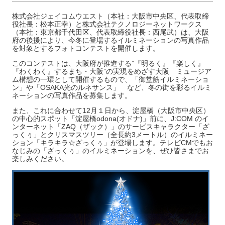
株式会社ジェイコムウエスト（本社：大阪市中央区、代表取締
役社長：松本正幸）と株式会社テクノロジーネットワークス
（本社：東京都千代田区、代表取締役社長：西尾武）は、大阪
府の後援により、今冬に登場するイルミネーションの写真作品
を対象とするフォトコンテストを開催します。
このコンテストは、大阪府が推進する”『明るく』『楽しく』
『わくわく』するまち・大阪”の実現をめざす大阪 ミュージア
ム構想の一環として開催するもので、「御堂筋イルミネーショ
ン」や「OSAKA光のルネサンス」 など、冬の街を彩るイルミ
ネーションの写真作品を募集します。
また、これに合わせて12月１日から、淀屋橋（大阪市中央区）
の中心的スポット「淀屋橋odona(オドナ)」前に、J:COM のイ
ンターネット「ZAQ（ザック）」のサービスキャラクター「ざ
っくぅ」とクリスマスツリー（全長約3メートル）のイルミネー
ション「キラキラ☆ざっくぅ」が登場します。テレビCMでもお
なじみの「ざっくぅ」のイルミネーションを、ぜひ皆さまでお
楽しみください。