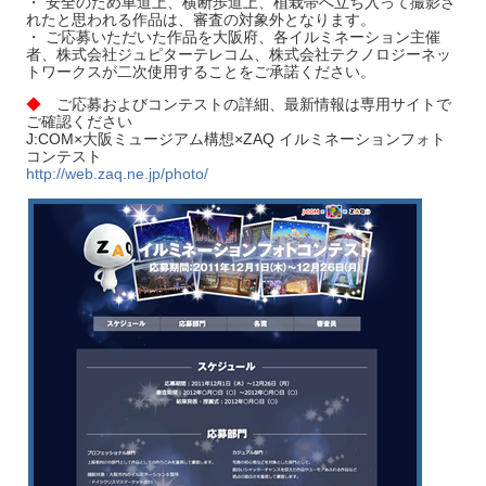
・ 安全のため車道上、横断歩道上、植栽帯へ立ち入って撮影さ
れたと思われる作品は、審査の対象外となります。
・ ご応募いただいた作品を大阪府、各イルミネーション主催
者、株式会社ジュピターテレコム、株式会社テクノロジーネッ
トワークスが二次使用することをご承諾ください。
◆
ご応募およびコンテストの詳細、最新情報は専用サイトで
ご確認ください
J:COM×大阪ミュージアム構想×ZAQ イルミネーションフォト
コンテスト
http://web.zaq.ne.jp/photo/