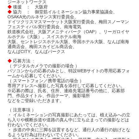
ジーネットワークス
◆
後援 ： 大阪府
◆
協力 ： 御堂筋イルミネーション協力事業協議会、
OSAKA光のルネサンス実行委員会、
ドイツクリスマスマーケット大阪実行委員会、梅田スノーマン
フェスティバル実行委員会、南海電気
鉄道株式会社、大阪アメニティパーク（OAP）、リーガロイヤ
ルホテル（大阪）、スイスホテル南海
大阪、セントレジスホテル大阪、帝国ホテル大阪、なんば南海
通商店会、梅田スカイビル商店会、
なんばCITY、なんばパークス
◆
応募方法 :
（ デジタルカメラでの撮影の場合 ）
パソコンからの応募のみとし、特設WEBサイトの専用応募フォ
ームから応募してください。
（ スマートフォン／携帯電話の場合 ）
専用アドレスへ撮影した写真を添付して応募してください。
※応募の際は、氏名、住所、連絡先電話番号の他に、応募部
門、作品タイトル、作品テーマ、撮影場所
などをご登録いただきます。
（ 注意事項 ）
・ イルミネーションの写真撮影にあたっては、植え込みへの立
ち入りや横断歩道や道路の真ん中に立ち止まっての撮影などは
行わないでください。
・ 歩道の中央に三脚を設置するなど、通行人の通行の妨げとな
るような行為は行わないでください。