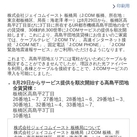
印刷用
株式会社ジェイコムイースト 板橋局（J:COM 板橋、所在地：
東京都板橋区、局長：海老澤 孝一）は8月29日から、板橋区高
島平2丁目並びに3丁目に所在するUR都市機構高島平団地の全て
の賃貸棟、30棟約8,300世帯にJ:COMサービスの提供を順次開
始します。これにより、高島平団地賃貸棟にお住まいのご家庭
では、ケーブルテレビ「J:COM TV」、高速インターネット接
続「J:COM NET」、固定電話「J:COM PHONE」、「J:COM
緊急地震速報サービス」がご利用いただけるようになります。
これまで、高島平団地エリアには電柱がないためにケーブルを
敷設することができませんでしたが、埋設された光ファイバー
を利用し各棟とケーブルを接続することで、J:COMサービスの
導入を可能にしました。
8月29日からサービス提供を順次開始する高島平団地
全賃貸棟：
板橋区高島平2丁目
26番地1～7、27番地1、28番地1～6、29番地1～3、
30番地1、32番地1～4、33番地1～7、
板橋区高島平3丁目
10番地1
株式会社ジェイコムイースト 板橋局について
株式会社ジェイコムイースト 板橋局（J:COM 板橋、所