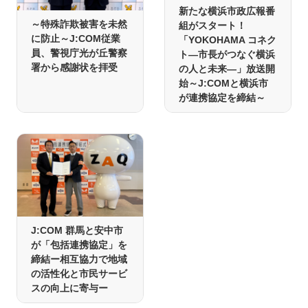
新たな横浜市政広報番
～特殊詐欺被害を未然
組がスタート！
に防止～J:COM従業
「YOKOHAMA コネク
員、警視庁光が丘警察
ト―市長がつなぐ横浜
署から感謝状を拝受
の人と未来―」放送開
始～J:COMと横浜市
が連携協定を締結～
J:COM 群馬と安中市
が「包括連携協定」を
締結ー相互協力で地域
の活性化と市民サービ
スの向上に寄与ー