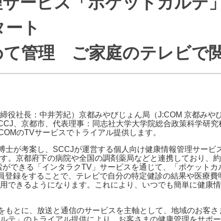
サービス「ポケットカルテ」 J
J:COMブックス
パーソナルID
料金
タート
訪問・窓口
契約
めて管理 ご家庭のテレビで
加入特典
締役社長：中井芳紀）京都みやびじょん局（J:COM 京都み
CJ、京都市、代表理事：同志社大学大学院総合政策科学研究科
COMのTVサービスでトライアル提供します。
喜博士が考案し、SCCJが運営する個人向け健康情報管理サー
。京都府下の病院や全国の調剤薬局などと連携しており、約30
検索ができる「インタラクTV」サービスを通じて、「ポケット
に会員登録をすることで、テレビで自分の特定健診の結果や医療
用できるようになります。これにより、いつでも簡単に健康情
ere」構想をもとに、放送と通信のサービスを主軸として、地域のお
ルテ」のトライアル提供により、お客さまの健康管理をサポー