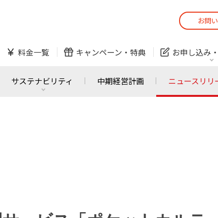
お問い
スマホ
でんき
料金一覧
キャンペーン・
特典
お申し込み
防犯カメラ
オンライン診療
サステナビリティ
中期経営計画
ニュースリリ
スマホ
でんき
スマホ
でんき
J:COM ご利用中の方
かんたん！
サービスの追加・変更
料金シミュレーショ
ホームIoT
防犯カメラ
防犯カメラ
オンライン診療
おうちサポート
各種お手続き