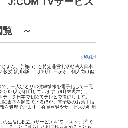
:COM TVサービス
・支払い
引越し・建替え
関連
休止・解約
閲覧 ～
印刷用
やびじょん、京都市）と特定非営利活動法人日本
教授 新川達郎）は10月1日から、個人向け健
ビスで、一人ひとりの健康情報を電子化して一元
,000人が利用しています（9月末現在）。
カルテ」を日本で初めてテレビで提供します。
費明細書等を閲覧できるほか、電子版のお薬手帳
報を管理できます。会員登録やサービスの利用
客さまの生活に役立つサービスを“ワンストップ”で
トすることで暮らしの利便性を高めるととも