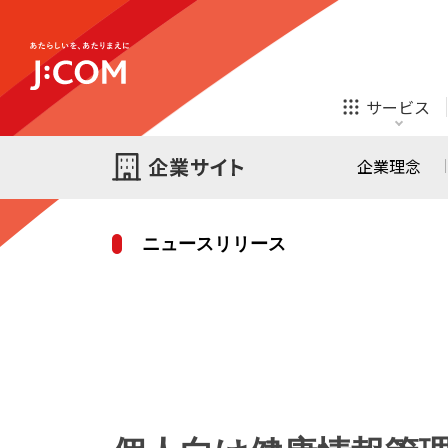
テレビ
ネット
サービス
ほけん
ローン
企業理念
ニュースリリース
テレビ
ネット
テレビ
ネット
ご検討中の方
お申し込み
オンライン
ほけん
診療
ほけん
ローン
J:COM STREAM
えんかくサポート