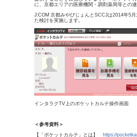
に、京都エリアの医療機関・調剤薬局等との連
J:COM 京都みやびじょんとSCCJは20
た検討を実施します。
インタラクTV上のポケットカルテ操作画面
＜参考資料＞
【「ポケットカルテ」とは】
https://pocketka