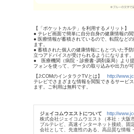
【「ポケットカルテ」を利用するメリット】
● テレビ画面で簡単に自分自身の健康情報の
● 医療情報が蓄積されているので、転院など
ます。
● 蓄積された個人の健康情報にもとづいた予
立つアドバイスが受けられるようになります。
● 医療機関（病院・診療書･調剤薬局）より
フォンを使って、データの取り込みや出力が可
【J:COMのインタラクTVとは】
http://www.jc
テレビでさまざまな情報を閲覧できるサービス
ます。ご利用は無料です。
ジェイコムウエストについて
http://www.jc
株式会社ジェイコムウエスト（本社：大阪市
ブルテレビ、高速インターネット接続、固定
会社として、先進性のある、高品質な情報