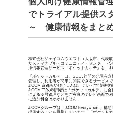
個人向け健康情報管理
防災情報サービス
自転車生活サポート
でトライアル提供ス
WiMAX
～ 健康情報をまと
障害・メンテナンス情報
株式会社ジェイコムウエスト（大阪市、代表取
サスティナブル・コミュニティ・センター（SC
康情報管理サービス「ポケットカルテ」を、J:
「ポケットカルテ」は、SCCJ顧問の北岡有
管理し、利用者が簡単に閲覧できるサービスです
J:COM 京都みやびじょんは、テレビで情報
J:COM TVの利用者は「ポケットカルテ」
による薬歴管理などをご家庭のテレビ画面で利
に追加料金はかかりません。
J:COMグループは「J:COM Everywh
提供することを目指しています。「ポケットカ