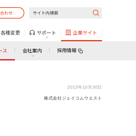
合わせ
固定電話
ガス
・
各種変更
サポート
企業サイト
法人・自治体向けサービス
採用情報
ース
会社案内
固定電話
ガス
固定電話
ガス
2013年10月30日
無料または特別料金で
利用できる物件も！
株式会社ジェイコムウエスト
ン
対応エリア・物件をご案内
法人・自治体向けサービス