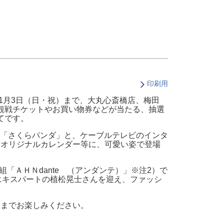
・支払い
引越し・建替え
関連
休止・解約
印刷用
1月3日（日・祝）まで、大丸心斎橋店、梅田
観戦チケットやお買い物券などが当たる、抽選
てです。
「さくらパンダ」と、ケーブルテレビのインタ
るオリジナルカレンダー等に、可愛い姿で登場
組「ＡＨＮdante （アンダンテ）」※注2）で
エキスパートの植松晃士さんを迎え、ファッシ
くまでお楽しみください。