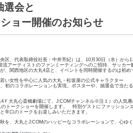
Y抽選会と
J:COMブックス
パーソナルID
料金
訪問・窓口
契約
ークショー開催のお知らせ
加入特典
央区、代表取締役社長：中井芳紀）は、10月30日（水）から1
韓流アーティストのファンミーティングへのご招待、サッカー
が、関西地区の大丸4店と、イベントを同時開催するのは初め
、若い女性を中心に人気の大丸・松坂屋の公式キャラクター 
の、初のコラボレーションも実現。ポスターや、抽選会で当た
4Ｆ大丸心斎橋劇場にて、J:COMチャンネル※注１）の人気番
んのトークショーを開催します。 特別ゲストにファッション
と辛口のトークをお楽しみいただきます。
秋を、大丸とJ:COMのハッピーなコラボレーションで、心ゆ