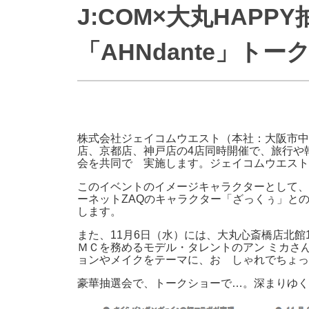
J:COM×大丸HAPP
防災情報サービス
自転車生活サポート
WiMAX
「AHNdante」ト
障害・メンテナンス情報
株式会社ジェイコムウエスト（本社：大阪市中
店、京都店、神戸店の4店同時開催で、旅行や
会を共同で 実施します。ジェイコムウエスト
このイベントのイメージキャラクターとして
ーネットZAQのキャラクター「ざっくぅ」と
します。
また、11月6日（水）には、大丸心斎橋店北館1
ＭＣを務めるモデル・タレントのアン ミカさ
ョンやメイクをテーマに、お しゃれでちょっ
豪華抽選会で、トークショーで…。深まりゆく