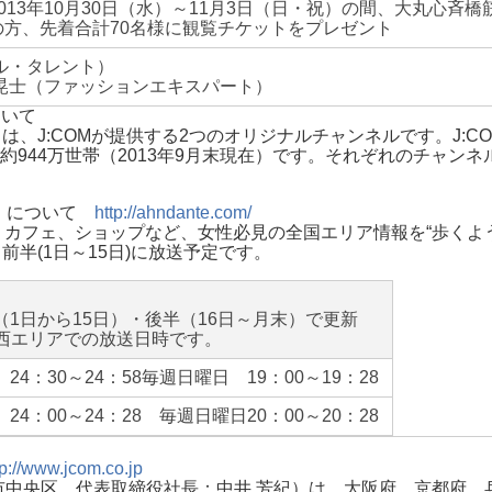
013年10月30日（水）～11月3日（日・祝）の間、大丸心
方、先着合計70名様に観覧チケットをプレゼント
ル・タレント）
晃士（ファッションエキスパート）
ついて
ビ」は、J:COMが提供する2つのオリジナルチャンネルです。J
944万世帯（2013年9月末現在）です。それぞれのチャンネ
）」について
http://ahndante.com/
、カフェ、ショップなど、女性必見の全国エリア情報を“歩くよ
半(1日～15日)に放送予定です。
（1日から15日）・後半（16日～月末）で更新
M関西エリアでの放送日時です。
24：30～24：58毎週日曜日 19：00～19：28
24：00～24：28 毎週日曜日20：00～20：28
tp://www.jcom.co.jp
中央区、代表取締役社長：中井 芳紀）は、大阪府、京都府、