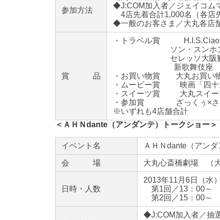
◆J:COM加入者／ジェイコ
参加方法
4店先着合計1,000名（各店
◆一般のお客さま／大丸各店舗
・トラベル賞 H.I.S.Ci
ソン・スンホンファン
セレッソ大阪観戦チケ
新歌舞伎座 舟木一夫
賞 品
・お買い物賞 大丸お買い物サ
・ムービー賞 映画「四十九
・スイーツ賞 大丸スイーツチ
・参加賞 ざっくぅ×さ
※いずれも4店舗合計
＜ＡＨＮdante（アンダンテ）トークショー＞
イベント名
ＡＨＮdante（アン
会 場
大丸心斎橋劇場 （大
2013年11月6日（水
日時・人数
第1回／13：00～
第2回／15：00～ 
◆J:COM加入者／抽