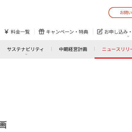
お問い
スマホ
でんき
料金一覧
キャンペーン・
特典
お申し込み
防犯カメラ
オンライン診療
サステナビリティ
中期経営計画
ニュースリリ
スマホ
でんき
スマホ
でんき
J:COM ご利用中の方
かんたん！
サービスの追加・変更
料金シミュレーショ
ホームIoT
防犯カメラ
防犯カメラ
オンライン診療
企画
おうちサポート
各種お手続き