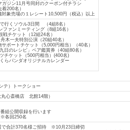
ムマガジン11月号同封のクーポン付チラシ
先着200名）
対象売場の１レシート10,500円（税込）以上
aoで行くソウル3日間 （4組8名）
ミーティング（8組16名）
ット（12組24名）
特別公演（20組40名）
ポートチケット（5,000円相当）（40名）
日のレシピ」ペア鑑賞券（40組80名）
ケット（500円相当）(400名)
くらパンダオリジナルカレンダー
ダンテ）トークショー
丸心斎橋店 北館14階）
）
 番組公開収録を行います
※各回250名
選で合計370名様ご招待 ※10月23日締切