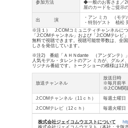
参加方法
◆一般のお客さま／2
屋のカードをご提示の
・アン ミカ （モデ
出 演
・特別ゲスト 植松 
※注１） J:COMコミュニティチャンネルに
「J:COMチャンネル」および「J:COMテレ
無料で視聴できます。視聴可能世帯数は、全国約
しさを発信しています。
※注2) 番組「ＡＨＮdante （アンダンテ
人気モデル・タレントのアン ミカが、グルメ
リジナル番組です。トークショーの模様は12月前
放送日時
放送チャンネル
※毎月前半
※J:CO
J:COMチャンネル（11ｃｈ）
毎週土曜日 
J:COMテレビ（12ｃｈ）
毎週火曜日 
株式会社ジェイコムウエストについて
ht
株式会社ジェイコムウエスト（本社：大阪市