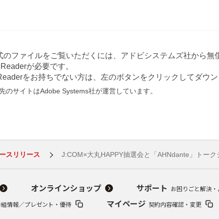
形式のファイルをご覧いただくには、アドビシステムズ社から無償
at Readerが必要です。
e Readerをお持ちでない方は、左のボタンをクリックしてダ
のサイトはAdobe Systems社が運営しています。
ースリリース
J:COM×大丸HAPPY抽選会と「AHNdante」ト
オンラインショップ
サポート
お困りごと解決・
マイページ
番組情報／プレゼント・優待
契約内容確認・変更