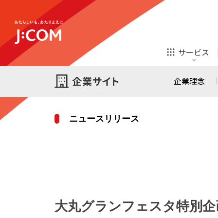
テレビ
ネット
サービス
ほけん
ローン
企業理念
ニュースリリース
テレビ
ネット
テレビ
ネット
ご検討中の方
お申し込み
オンライン
ほけん
診療
ほけん
ローン
大丸グランフェスタ特別
J:COM STREAM
えんかくサポート