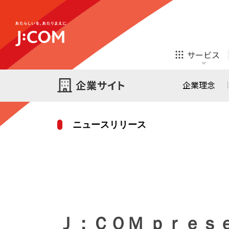
テレビ
ネット
サービス
ほけん
ローン
企業理念
ニュースリリース
テレビ
ネット
テレビ
ネット
ご検討中の方
お申し込み
オンライン
ほけん
診療
ほけん
ローン
Ｊ：ＣＯＭ ｐｒｅ
J:COM STREAM
えんかくサポート