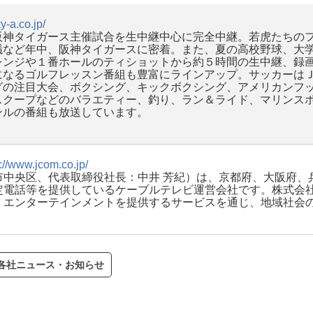
y-a.co.jp/
阪神タイガース主催試合を生中継中心に完全中継。若虎たちの
議など年中、阪神タイガースに密着。また、夏の高校野球、大
ンジや１番ホールのティショットから約５時間の生中継、録画
になるゴルフレッスン番組も豊富にラインアップ。サッカーは
グの注目大会、ボクシング、キックボクシング、アメリカンフ
スクープなどのバラエティー、釣り、ラン＆ライド、マリンス
ンルの番組も放送しています。
p://www.jcom.co.jp/
中央区、代表取締役社長：中井 芳紀）は、京都府、大阪府、
電話等を提供しているケーブルテレビ運営会社です。株式会社ジ
・エンターテインメントを提供するサービスを通じ、地域社会
V各社ニュース・お知らせ