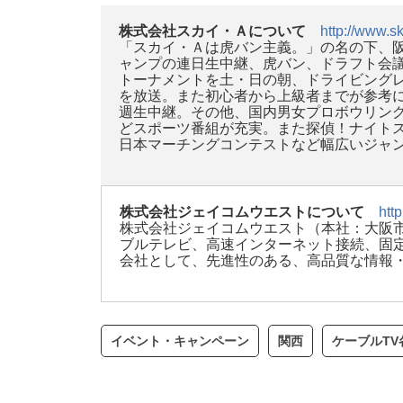
株式会社スカイ・Ａについて
http://www.sk
「スカイ・Ａは虎バン主義。」の名の下、
ャンプの連日生中継、虎バン、ドラフト会
トーナメントを土・日の朝、ドライビングレ
を放送。また初心者から上級者までが参考
週生中継。その他、国内男女プロボウリン
どスポーツ番組が充実。また探偵！ナイト
日本マーチングコンテストなど幅広いジャ
株式会社ジェイコムウエストについて
htt
株式会社ジェイコムウエスト（本社：大阪市
ブルテレビ、高速インターネット接続、固定
会社として、先進性のある、高品質な情報
イベント・キャンペーン
関西
ケーブルT