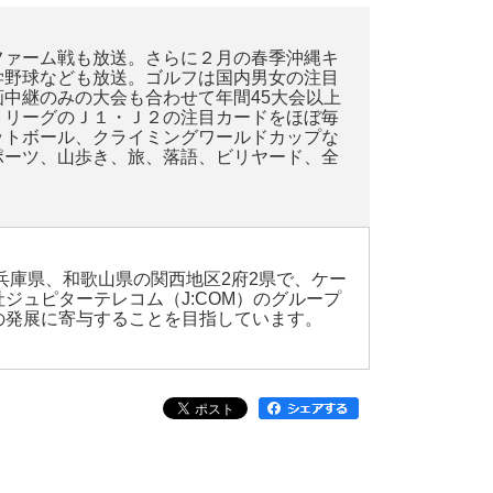
ファーム戦も放送。さらに２月の春季沖縄キ
学野球なども放送。ゴルフは国内男女の注目
中継のみの大会も合わせて年間45大会以上
ＪリーグのＪ１・Ｊ２の注目カードをほぼ毎
ットボール、クライミングワールドカップな
ポーツ、山歩き、旅、落語、ビリヤード、全
兵庫県、和歌山県の関西地区2府2県で、ケー
ュピターテレコム（J:COM）のグループ
の発展に寄与することを目指しています。