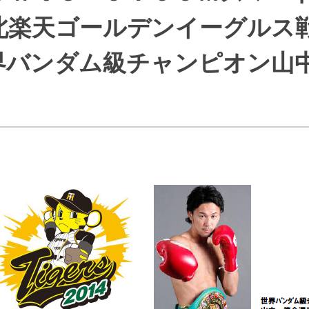
J:COMブックス
パーソナルID
料金
北楽天ゴールデンイーグルス
訪問・窓口
契約
界バンダム級チャンピオン山中
加入特典