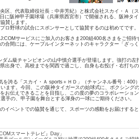
区、代表取締役社長：中井芳紀）と株式会社スカイ・Ａ（スカイ
22日に阪神甲子園球場（兵庫県西宮市）で開催される、阪神タイ
て協賛します。
プロ野球の試合にスポンサーとして協賛するのは初めてです。
たJ:COMサービスにご加入のお客さま200組400名さまをご招
の合間には、ケーブルインターネットのキャラクター「ざっく
バンダム級チャンピオンの山中慎介選手が登場します。強打の左
賀県出身で、高校までを関西で過ごし、自身も右投げ・右打ち
人気を誇る「スカイ・Ａ sports＋ＨＤ」（チャンネル番号：4
ています。今回、この阪神タイガースの始球式に、ボクシング
をお伝えできることを目指し、この度の夢のコラボレーション
中選手の、甲子園を舞台とする渾身の一球にご期待ください。
のイベントでの協賛を通じて、スポーツの感動をお届けすると
 『J:COMスマートテレビ』Day」