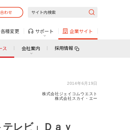
合わせ
固定電話
ガス
・
各種変更
サポート
企業サイト
法人・自治体向けサービス
採用情報
ース
会社案内
固定電話
ガス
固定電話
ガス
2014年6月19日
無料または特別料金で
利用できる物件も！
株式会社ジェイコムウエスト
ン
対応エリア・物件をご案内
株式会社スカイ・エー
法人・自治体向けサービス
ートテレビ」Ｄａｙ