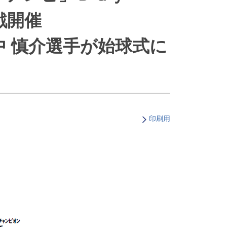
・支払い
引越し・建替え
戦開催
関連
休止・解約
 慎介選手が始球式に
印刷用