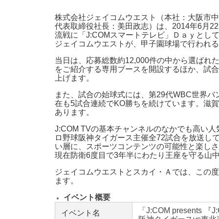
株式会社ジェイコムウエスト（本社：大阪市中央
代表取締役社長：美田政志）は、2014年6月
流戦に「J:COMスマートテレビ」Ｄａｙとし
ジェイコムウエストが、甲子園球場で行われる
当日は、応募総数約12,000件の中から選ばれ
をご紹介する専用ブースを開設するほか、試合
上げます。
また、試合の始球式には、第29代WBC世界
在も5試合連続でKO勝ちを続けています。滋
あります。
J:COM TVの基本チャンネルのなかでも高い
ロ野球阪神タイガース主催全72試合を放送し
い層に、スポーツコンテンツの可能性と楽しさ
現在防衛6度目で3年半にわたり王座を守る山
ジェイコムウエストとスカイ・Ａでは、この度
ます。
イベント概要
「J:COM presents
イベント名