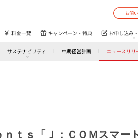
お問い
スマホ
でんき
料金一覧
キャンペーン・
特典
お申し込み
防犯カメラ
オンライン診療
サステナビリティ
中期経営計画
ニュースリリ
スマホ
でんき
スマホ
でんき
J:COM ご利用中の方
かんたん！
サービスの追加・変更
料金シミュレーショ
ホームIoT
防犯カメラ
防犯カメラ
オンライン診療
ｓｅｎｔｓ「Ｊ：ＣＯＭスマ
おうちサポート
各種お手続き