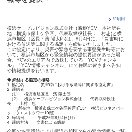
印刷用
横浜ケーブルビジョン株式会社（略称YCV、本社所在
地：横浜市保土ケ谷区、代表取締役社長：上村忠)と横
浜市旭区（区長：濱 陽太郎)は、8月4日に、「災害時に
おける放送等に関する協定」を締結いたしました。
この協定により、災害や緊急を要する事態発生時等にお
いて、横浜市旭区から緊急情報の提供要請があった場
合、YCVのエリア内で放送している「YCVチャンネ
ル」「YCV情報チャンネル」にて住民の皆さまへ告知
や情報提供を行います。
◆ 締結する協定の概略
1. 協定名 「災害時における放送等に関する協定書」
2. 締結者
（1） 横浜市旭区長 濱 陽太郎
（2） 横浜ケーブルビジョン株式会社 代表取締役社
長 上村 忠
(所在地 横浜市保土ケ谷区神戸町134 横浜ビジネスパー
ク ウエストタワー10階)
3. 締結日 平成26年8月4日(月)
4. 締結方法 文書による締結
今回の協定締結により横浜市旭区からの緊急情報をご覧