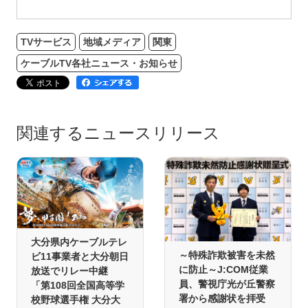
TVサービス
地域メディア
関東
ケーブルTV各社ニュース・お知らせ
関連するニュースリリース
大分県内ケーブルテレ
～特殊詐欺被害を未然
ビ11事業者と大分朝日
に防止～J:COM従業
放送でリレー中継
員、警視庁光が丘警察
「第108回全国高等学
署から感謝状を拝受
校野球選手権 大分大