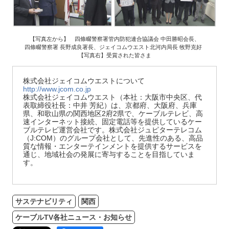
【写真左から】 四條畷警察署管内防犯連合協議会 中田勝昭会長、
四條畷警察署 長野成良署長、ジェイコムウエスト北河内局長 牧野克好
【写真右】受賞された皆さま
株式会社ジェイコムウエストについて
http://www.jcom.co.jp
株式会社ジェイコムウエスト（本社：大阪市中央区、代
表取締役社長：中井 芳紀）は、京都府、大阪府、兵庫
県、和歌山県の関西地区2府2県で、ケーブルテレビ、高
速インターネット接続、固定電話等を提供しているケー
ブルテレビ運営会社です。株式会社ジュピターテレコム
（J:COM）のグループ会社として、先進性のある、高品
質な情報・エンターテインメントを提供するサービスを
通じ、地域社会の発展に寄与することを目指していま
す。
サステナビリティ
関西
ケーブルTV各社ニュース・お知らせ