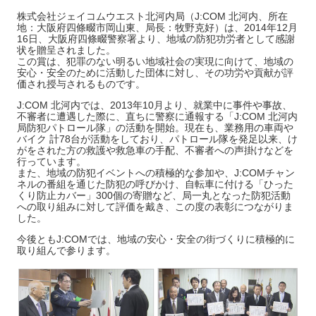
株式会社ジェイコムウエスト北河内局（J:COM 北河内、所在
地：大阪府四條畷市岡山東、局長：牧野克好）は、2014年12月
16日、大阪府四條畷警察署より、地域の防犯功労者として感謝
状を贈呈されました。
この賞は、犯罪のない明るい地域社会の実現に向けて、地域の
安心・安全のために活動した団体に対し、その功労や貢献が評
価され授与されるものです。
J:COM 北河内では、2013年10月より、就業中に事件や事故、
不審者に遭遇した際に、直ちに警察に通報する「J:COM 北河内
局防犯パトロール隊」の活動を開始。現在も、業務用の車両や
バイク 計78台が活動をしており、パトロール隊を発足以来、け
がをされた方の救護や救急車の手配、不審者への声掛けなどを
行っています。
また、地域の防犯イベントへの積極的な参加や、J:COMチャン
ネルの番組を通じた防犯の呼びかけ、自転車に付ける「ひった
くり防止カバー」300個の寄贈など、局一丸となった防犯活動
への取り組みに対して評価を戴き、この度の表彰につながりま
した。
今後ともJ:COMでは、地域の安心・安全の街づくりに積極的に
取り組んで参ります。