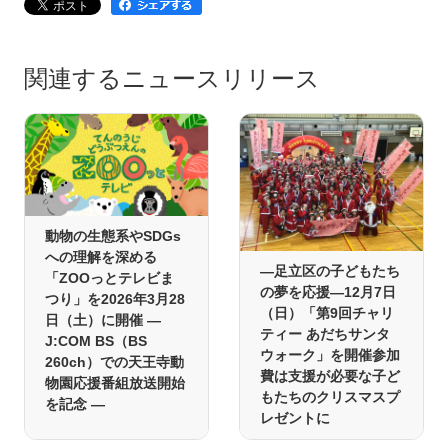
関連するニュースリリース
動物の生態系やSDGs
への理解を深める
―足立区の子どもたち
「ZOOっとテレビま
の夢を応援―12月7日
つり」を2026年3月28
（日）「第9回チャリ
日（土）に開催 ―
ティー あだちサンタ
J:COM BS（BS
ウォーク」を開催参加
260ch）での天王寺動
費は支援が必要な子ど
物園応援番組放送開始
もたちのクリスマスプ
を記念 ―
レゼントに