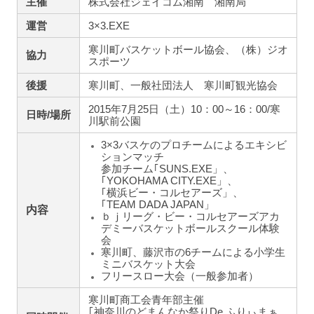
主催
株式会社ジェイコム湘南 湘南局
運営
3×3.EXE
寒川町バスケットボール協会、（株）ジオ
協力
スポーツ
後援
寒川町、一般社団法人 寒川町観光協会
2015年7月25日（土）10：00～16：00/寒
日時/場所
川駅前公園
3×3バスケのプロチームによるエキシビ
ションマッチ
参加チーム
｢SUNS.EXE」、
｢YOKOHAMA CITY.EXE」、
｢横浜ビー・コルセアーズ」、
｢TEAM DADA JAPAN」
内容
ｂｊリーグ・ビー・コルセアーズアカ
デミーバスケットボールスクール体験
会
寒川町、藤沢市の6チームによる小学生
ミニバスケット大会
フリースロー大会（一般参加者）
寒川町商工会青年部主催
｢神奈川のどまんなか祭りDe ふりぃまぁ