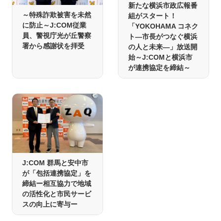
新たな横浜市政広報番
～特殊詐欺被害を未然
組がスタート！
に防止～J:COM従業
「YOKOHAMA コネク
員、警視庁光が丘警察
ト―市長がつなぐ横浜
署から感謝状を拝受
の人と未来―」放送開
始～J:COMと横浜市
が連携協定を締結～
J:COM 群馬と安中市
が「包括連携協定」を
締結ー相互協力で地域
の活性化と市民サービ
スの向上に寄与ー