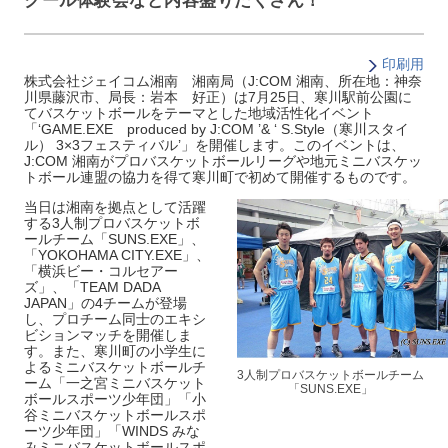
クール体験会など内容盛りだくさん！
印刷用
株式会社ジェイコム湘南 湘南局（J:COM 湘南、所在地：神奈
川県藤沢市、局長：岩本 好正）は7月25日、寒川駅前公園に
てバスケットボールをテーマとした地域活性化イベント
「‘GAME.EXE produced by J:COM ’& ‘ S.Style（寒川スタイ
ル） 3×3フェスティバル’」を開催します。このイベントは、
J:COM 湘南がプロバスケットボールリーグや地元ミニバスケッ
トボール連盟の協力を得て寒川町で初めて開催するものです。
当日は湘南を拠点として活躍
する3人制プロバスケットボ
ールチーム「SUNS.EXE」、
「YOKOHAMA CITY.EXE」、
「横浜ビー・コルセアー
ズ」、「TEAM DADA
JAPAN」の4チームが登場
し、プロチーム同士のエキシ
ビションマッチを開催しま
す。また、寒川町の小学生に
よるミニバスケットボールチ
3人制プロバスケットボールチーム
ーム「一之宮ミニバスケット
「SUNS.EXE」
ボールスポーツ少年団」「小
谷ミニバスケットボールスポ
ーツ少年団」「WINDS みな
みミニバスケットボールスポ