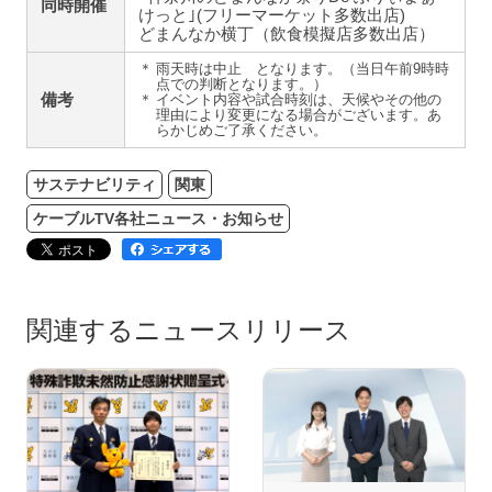
同時開催
けっと｣(フリーマーケット多数出店)
どまんなか横丁（飲食模擬店多数出店）
＊
雨天時は中止 となります。（当日午前9時時
点での判断となります。）
備考
＊
イベント内容や試合時刻は、天候やその他の
理由により変更になる場合がございます。あ
らかじめご了承ください。
サステナビリティ
関東
ケーブルTV各社ニュース・お知らせ
関連するニュースリリース