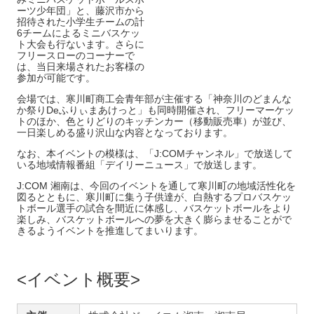
ーツ少年団」と、藤沢市から
招待された小学生チームの計
6チームによるミニバスケッ
ト大会も行ないます。さらに
フリースローのコーナーで
は、当日来場されたお客様の
参加が可能です。
会場では、寒川町商工会青年部が主催する「神奈川のどまんな
か祭りDeふりぃまあけっと」も同時開催され、フリーマーケッ
トのほか、色とりどりのキッチンカー（移動販売車）が並び、
一日楽しめる盛り沢山な内容となっております。
なお、本イベントの模様は、「J:COMチャンネル」で放送して
いる地域情報番組「デイリーニュース」で放送します。
J:COM 湘南は、今回のイベントを通して寒川町の地域活性化を
図るとともに、寒川町に集う子供達が、白熱するプロバスケッ
トボール選手の試合を間近に体感し、バスケットボールをより
楽しみ、バスケットボールへの夢を大きく膨らませることがで
きるようイベントを推進してまいります。
イベント概要