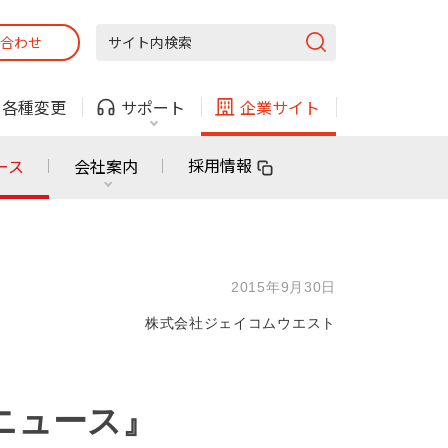
合わせ
固定電話
ガス
・
各種変更
サポート
企業サイト
法人・自治体向けサービス
採用情報
ース
会社案内
固定電話
ガス
固定電話
ガス
2015年9月30日
無料または特別料金で
利用できる物件も！
株式会社ジェイコムウエスト
ン
対応エリア・物件をご案内
法人・自治体向けサービス
ニュース』