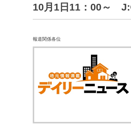
10月1日11：00～
防災情報サービス
自転車生活サポート
WiMAX
障害・メンテナンス情報
報道関係各位