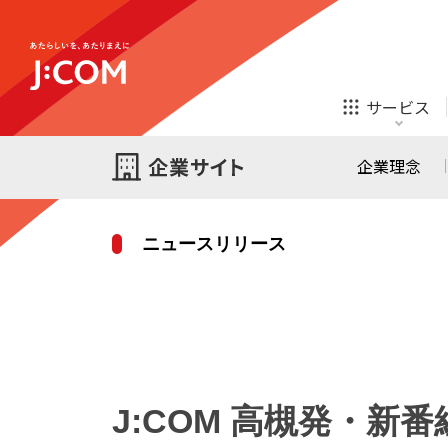
テレビ
ネット
サービス
ほけん
ローン
企業理念
ニュースリリース
テレビ
ネット
テレビ
ネット
ご検討中の方
お申し込み
オンライン
ほけん
診療
ほけん
ローン
J:COM 高槻発・
J:COM STREAM
えんかくサポート