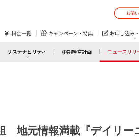
お問い
スマホ
でんき
料金一覧
キャンペーン・
特典
お申し込み
防犯カメラ
オンライン診療
サステナビリティ
中期経営計画
ニュースリリ
スマホ
でんき
スマホ
でんき
J:COM ご利用中の方
かんたん！
サービスの追加・変更
料金シミュレーショ
ホームIoT
防犯カメラ
防犯カメラ
オンライン診療
新番組 地元情報満載『デイリー
おうちサポート
各種お手続き