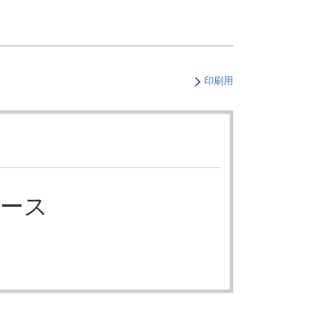
・支払い
引越し・建替え
関連
休止・解約
印刷用
ース