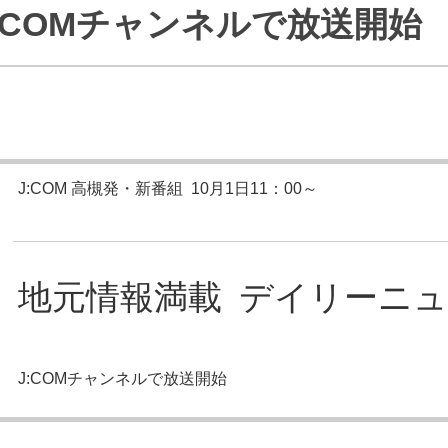
 J:COMチャンネルで放送開始
J:COMブックス
パーソナルID
料金
訪問・窓口
契約
加入特典
J:COM 高槻発・新番組
10月1日11：00～
地元情報満載
デイリーニュ
J:COMチャンネルで放送開始