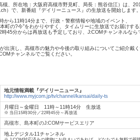
 高槻、所在地：大阪府高槻市野見町、局長：熊谷信江）は、201
11ch）で、新番組『デイリーニュース』の生放送を開始します
時から11時14分まで、行政・警察情報や地域のイベント、
本町の?今”をわかりやすく、タイムリーに生放送でお届けす
22時45分からは再放送も予定しており、J:COMチャンネルな
市長が出演し、高槻市の魅力や今後の取り組みについてご紹介戴
:COMチャンネルでご覧ください。
地元情報満載『デイリーニュース』
http://www.myjcom.jp/tv/channel/kansai/daily-ts
月曜日～金曜日 11時～11時14分 生放送
※
当日15時30分／22時45分～再放送
高槻市、島本町のJ:COMサービスエリア
地上デジタル11チャンネル
※
J:COM対応済みの建物にお住まいであれば、どなたでも無料で視