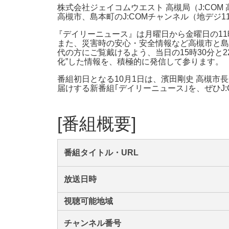
株式会社ジェイコムウエスト 高槻局（J:COM
高槻市、島本町のJ:COMチャンネル（地デジ
『
デイリーニュース』は月曜日から金曜日の11
また、災害時の安心・安全情報など高槻市と島
代の方にご覧戴けるよう、当日の15時30分と
化”した情報を、積極的に発信して参ります。
番組初日となる10月1日は、濱田剛史 高槻
届けする新番組｢デイリーニュース｣を、ぜひJ
[番組概要]
番組タイトル・URL
放送日時
視聴可能地域
チャンネル番号