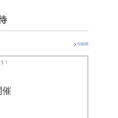
・支払い
引越し・建替え
関連
休止・解約
待
印刷用
う！
開催