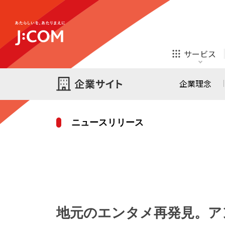
テレビ
ネット
サービス
ほけん
ローン
企業理念
ニュースリリース
テレビ
ネット
テレビ
ネット
ご検討中の方
お申し込み
オンライン
ほけん
診療
ほけん
ローン
地元のエンタメ再発見。ア
J:COM STREAM
えんかくサポート