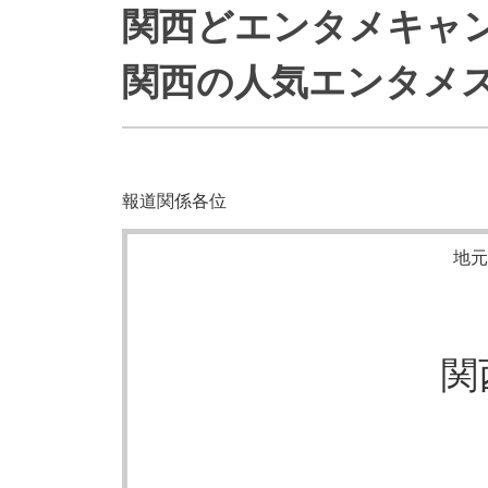
関西どエンタメキャ
防災情報サービス
自転車生活サポート
WiMAX
関西の人気エンタメス
障害・メンテナンス情報
報道関係各位
地元
関