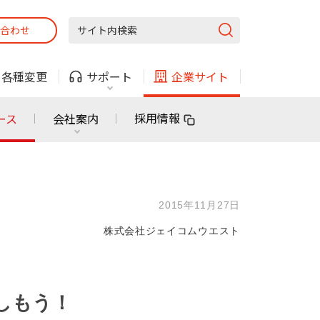
合わせ
固定電話
ガス
・
各種変更
サポート
企業サイト
法人・自治体向けサービス
採用情報
ース
会社案内
固定電話
ガス
固定電話
ガス
2015年11月27日
無料または特別料金で
利用できる物件も！
株式会社ジェイコムウエスト
ン
対応エリア・物件をご案内
法人・自治体向けサービス
しもう！