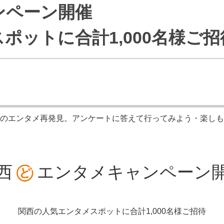
ンペーン開催
J:COMブックス
パーソナルID
料金
訪問・窓口
契約
ポットに合計1,000名様ご招
加入特典
のエンタメ再発見。
アンケートに答えて
行ってみよう・楽しも
西
エンタメ
キャンペーン
関西の人気エンタメスポットに
合計1,000名様ご招待