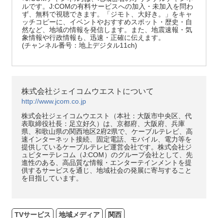
ルです。J:COMの有料サービスへの加入・未加入を問わ
ず、無料で視聴できます。「ジモト、大好き。」をキャ
ッチコピーに、イベントやおすすめスポット・歴史・自
然など、地域の情報を発信します。また、地震速報・気
象情報や行政情報も、迅速・正確に伝えます。
(チャンネル番号：地上デジタル11ch)
株式会社ジェイコムウエストについて
http://www.jcom.co.jp
株式会社ジェイコムウエスト（本社：大阪市中央区、代
表取締役社長：足立好久）は、京都府、大阪府、兵庫
県、和歌山県の関西地区2府2県で、ケーブルテレビ、高
速インターネット接続、固定電話、モバイル、電力等を
提供しているケーブルテレビ運営会社です。株式会社ジ
ュピターテレコム（J:COM）のグループ会社として、先
進性のある、高品質な情報・エンターテインメントを提
供するサービスを通じ、地域社会の発展に寄与すること
を目指しています。
TVサービス
地域メディア
関西