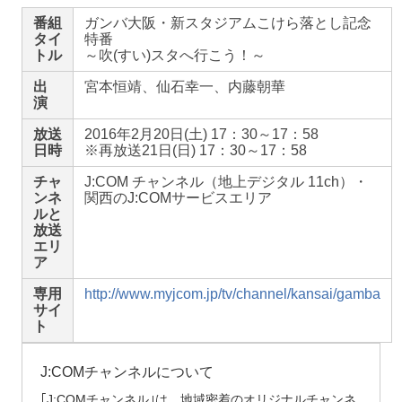
番組
ガンバ大阪・新スタジアムこけら落とし記念
タイ
特番
トル
～吹(すい)スタへ行こう！～
出
宮本恒靖、仙石幸一、内藤朝華
演
放送
2016年2月20日(土) 17：30～17：58
日時
※再放送21日(日) 17：30～17：58
チャ
J:COM チャンネル（地上デジタル 11ch）・
ンネ
関西のJ:COMサービスエリア
ルと
放送
エリ
ア
専用
http://www.myjcom.jp/tv/channel/kansai/gamba
サイ
ト
J:COMチャンネルについて
｢J:COMチャンネル｣は、地域密着のオリジナルチャンネ