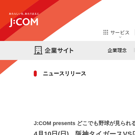
テレビ
ネット
サービス
ほけん
ローン
企業理念
ニュースリリース
テレビ
ネット
テレビ
ネット
ご検討中の方
お申し込み
オンライン
ほけん
診療
ほけん
ローン
J:COM presents どこでも野球が見られる
J:COM STREAM
えんかくサポート
4月10日(日) 阪神タイガースV