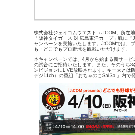
株式会社ジェイコムウエスト（J:COM、所
「阪神タイガース 対 広島東洋カープ」戦に『J:
ャンペーンを実施いたします。J:COMでは
も・どこでもプロ野球を観戦いただけます。
本キャンペーンでは、4月から始まる新サービス
の試合にご招待いたします。また、そのうち3
ンビジョンにLIVE放映されます。キー太とは
デジ11ch）の番組「おちゃのこSaiSai」内