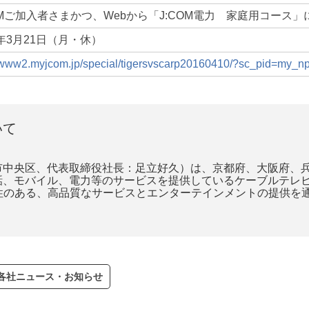
OMご加入者さまかつ、Webから「J:COM電力 家庭用コース
6年3月21日（月・休）
//www2.myjcom.jp/special/tigersvscarp20160410/?sc_pid=my_n
いて
中央区、代表取締役社長：足立好久）は、京都府、大阪府、兵
話、モバイル、電力等のサービスを提供しているケーブルテレ
進性のある、高品質なサービスとエンターテインメントの提供を
V各社ニュース・お知らせ