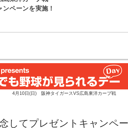
J:COMブックス
ャンペーンを実施！
パーソナルID
料金
訪問・窓口
契約
加入特典
4月10日(日)
阪神タイガースVS広島東洋カープ戦
念して
プレゼントキャンペ