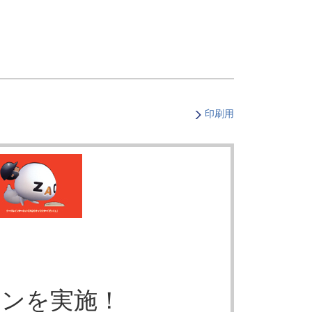
・支払い
引越し・建替え
関連
休止・解約
印刷用
ーンを実施！