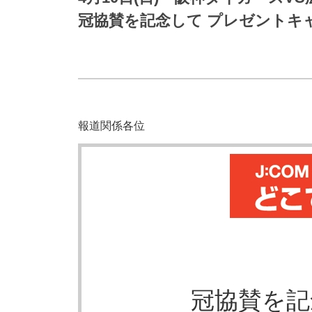
防災情報サービス
自転車生活サポート
冠協賛を記念して プレゼントキ
WiMAX
障害・メンテナンス情報
報道関係各位
冠協賛を記