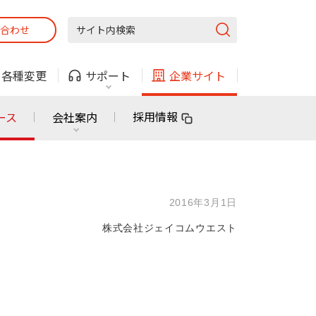
合わせ
固定電話
ガス
・
各種変更
サポート
企業サイト
法人・自治体向けサービス
採用情報
ース
会社案内
固定電話
ガス
固定電話
ガス
2016年3月1日
無料または特別料金で
利用できる物件も！
株式会社ジェイコムウエスト
ン
対応エリア・物件をご案内
法人・自治体向けサービス