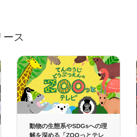
リース
動物の生態系やSDGsへの理
解を深める「ZOOっとテレ