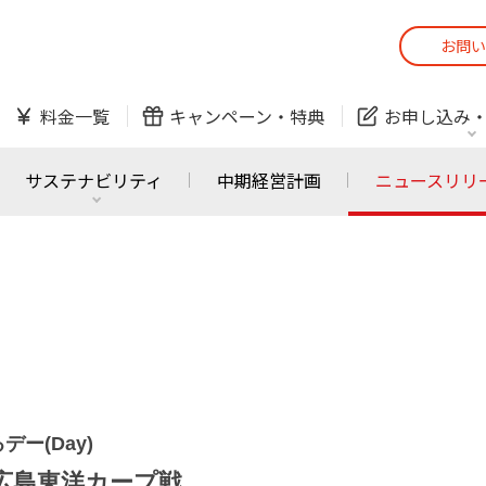
お問い
スマホ
でんき
料金一覧
キャンペーン・
特典
お申し込み
防犯カメラ
オンライン診療
サステナビリティ
中期経営計画
ニュースリリ
スマホ
でんき
スマホ
でんき
J:COM ご利用中の方
かんたん！
サービスの追加・変更
料金シミュレーショ
ホームIoT
防犯カメラ
防犯カメラ
オンライン診療
デー(Day)
おうちサポート
各種お手続き
S広島東洋カープ戦