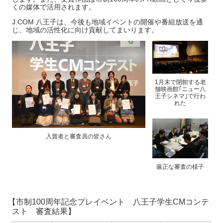
くの媒体で活用されます。
J:COM 八王子は、今後も地域イベントの開催や番組放送を通
じ、地域の活性化に向け貢献してまいります。
1月末で閉館する老
舗映画館｢ニュー八
王子シネマ｣で行わ
れた
入賞者と審査員の皆さん
厳正な審査の様子
【
市制100周年記念プレイベント 八王子学生CMコンテ
スト 審査結果】