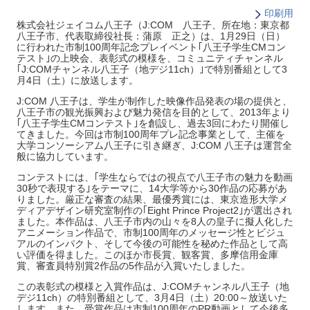
印刷用
株式会社ジェイコム八王子（J:COM 八王子、所在地：東京都
八王子市、代表取締役社長：蒲原 正之）は、1月29日（日）
に行われた市制100周年記念プレイベント｢八王子学生CMコン
テスト｣の上映会、表彰式の模様を、コミュニティチャンネル
｢J:COMチャンネル八王子（地デジ11ch）｣で特別番組として3
月4日（土）に放送します。
J:COM 八王子は、学生が制作した映像作品発表の場の提供と、
八王子市の観光振興および魅力発信を目的として、2013年より
｢八王子学生CMコンテスト｣を創設し、過去3回にわたり開催し
てきました。今回は市制100周年プレ記念事業として、主催を
大学コンソーシアム八王子に引き継ぎ、J:COM 八王子は運営全
般に協力しています。
コンテストには、｢学生ならではの視点で八王子市の魅力を動画
30秒で表現する｣をテーマに、14大学等から30作品の応募があ
りました。厳正な審査の結果、最優秀賞には、東京造形大学メ
ディアデザイン研究室制作の｢Eight Prince Project2｣が選出され
ました。本作品は、八王子市内の山々を8人の皇子に擬人化した
アニメーション作品で、市制100周年のメッセージ性とビジュ
アルのインパクト、そして今後の可能性を秘めた作品として高
い評価を得ました。このほか市長賞、観客賞、多摩信用金庫
賞、審査員特別賞2作品の5作品が入賞いたしました。
この表彰式の模様と入賞作品は、J:COMチャンネル八王子（地
デジ11ch）の特別番組として、3月4日（土）20:00～放送いた
します。また、受賞作品は市制100周年のPR動画として今後多