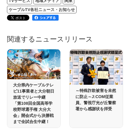
TVサービス
地域メディア
関東
ケーブルTV各社ニュース・お知らせ
関連するニュースリリース
大分県内ケーブルテレ
～特殊詐欺被害を未然
ビ11事業者と大分朝日
に防止～J:COM従業
放送でリレー中継
員、警視庁光が丘警察
「第108回全国高等学
署から感謝状を拝受
校野球選手権 大分大
会」開会式から決勝戦
まで全試合生中継！