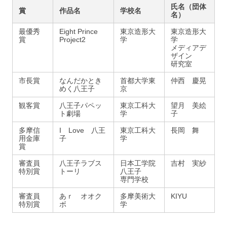
氏名（団体
賞
作品名
学校名
名）
最優秀
Eight Prince
東京造形大
東京造形大
賞
Project2
学
学
メディアデ
ザイン
研究室
市長賞
なんだかとき
首都大学東
仲西 慶晃
めく八王子
京
観客賞
八王子パペッ
東京工科大
望月 美絵
ト劇場
学
子
多摩信
I Love 八王
東京工科大
長岡 舞
用金庫
子
学
賞
審査員
八王子ラブス
日本工学院
吉村 実紗
特別賞
トーリ
八王子
専門学校
審査員
あｒ オオク
多摩美術大
KIYU
特別賞
ボ
学