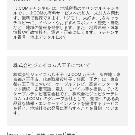
｢J:COMチャンネル｣は、地域密着のオリジナルチャンネ
ルです。J:COMの有料サービスへの加入・未加入を問わ
ず、無料で視聴できます。｢ジモト、大好き。｣をキャッ
チコピーに、イベントやおすすめスポット・歴史・自然
など、地域の情報を発信します。また、地震速報・気象
情報や行政情報も、迅速・正確に伝えます。（チャンネ
ル番号：地上デジタル11ch）
株式会社ジェイコム八王子について
株式会社ジェイコム八王子（J:COM 八王子、所在地：東
京都八王子市、代表取締役社長：蒲原 正之）は、東京
都八王子市において、ケーブルテレビ、高速インターネ
ット接続、固定電話、電力、モバイル等を提供している
ケーブルテレビ運営会社です。株式会社ジュピターテレ
コム（J:COM）のグループ会社として、先進性のある高
品質な情報・エンターテインメントを提供するサービス
を通じ、地域社会の発展に寄与することを目指していま
す。