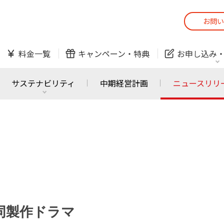
お問い
スマホ
でんき
料金一覧
キャンペーン・
特典
お申し込み
防犯カメラ
オンライン診療
サステナビリティ
中期経営計画
ニュースリリ
スマホ
でんき
スマホ
でんき
J:COM ご利用中の方
かんたん！
サービスの追加・変更
料金シミュレーショ
ホームIoT
防犯カメラ
防犯カメラ
オンライン診療
共同製作ドラマ
おうちサポート
各種お手続き