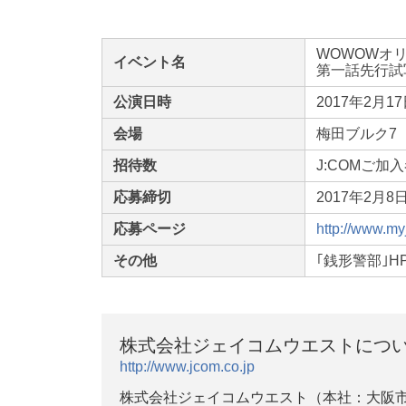
WOWOWオ
イベント名
第一話先行試
公演日時
2017年2月1
会場
梅田ブルク7（
招待数
J:COMご加入
応募締切
2017年2月
応募ページ
http://www.my
その他
｢銭形警部｣
株式会社ジェイコムウエストにつ
http://www.jcom.co.jp
株式会社ジェイコムウエスト（本社：大阪市