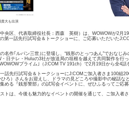
浦貴大も出演
中央区、代表取締役社長：西森 英樹）は、WOWOWが2月1
第一話先行試写会＆トークショーに、ご応募いただいたJ:COM
の名作｢ルパン三世｣に登場し、“銭形のとっつあん”でおなじ
W・日テレ・Huluの3社が放送局の垣根を越えて共同製作を行
WOWプライム｣（J:COM TV 191ch）で2月19日から全
話先行試写会＆トークショーにJ:COMご加入者さま100組2
かひろ）さんをお迎えし、ドラマの見どころや撮影中の秘話な
集める『銭形警部』の試写会イベントに、ぜひふるってご応募
ストは、今後も魅力的なイベントの開催を通じて、ご加入者さ