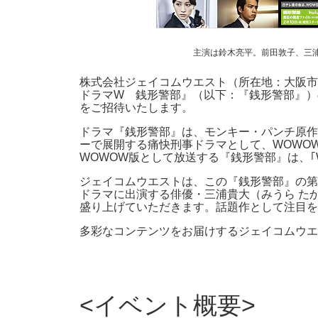
主演は鈴木亮平。前田敦子、三
株式会社ジェイコムウエスト（所在地：大阪市
ドラマW 銭形警部』（以下：『銭形警部』）の
をご招待いたします。
ドラマ『銭形警部』は、モンキー・パンチ原作
ーで展開する痛快刑事ドラマとして、WOWO
WOWOW版として放送する『銭形警部』は、｢WO
ジェイコムウエストは、この『銭形警部』の第一
ドラマに出演する俳優・三浦貴大（みうら た
盛り上げていただきます。話題作として注目を
多彩なコンテンツをお届けするジェイコムウエ
イベント概要