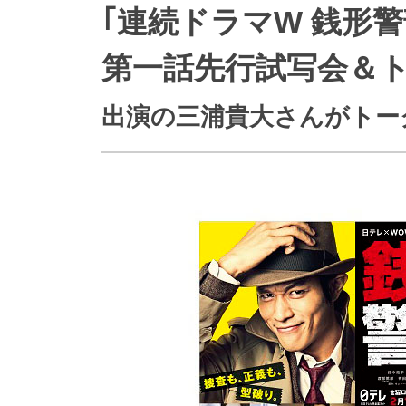
｢連続ドラマW 銭形
防災情報サービス
自転車生活サポート
WiMAX
第一話先行試写会＆ト
出演の三浦貴大さんがトー
障害・メンテナンス情報