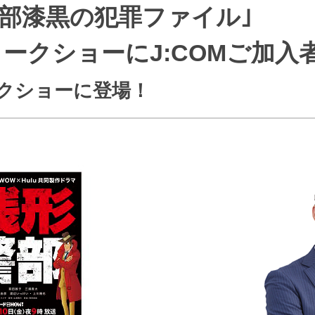
警部漆黒の犯罪ファイル｣
J:COMブックス
パーソナルID
料金
訪問・窓口
契約
ークショーにJ:COMご加入
加入特典
クショーに登場！