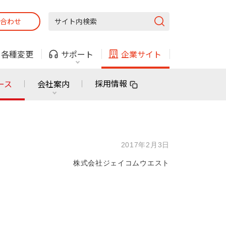
合わせ
固定電話
ガス
・
各種変更
サポート
企業サイト
法人・自治体向けサービス
採用情報
ース
会社案内
固定電話
ガス
固定電話
ガス
2017年2月3日
無料または特別料金で
利用できる物件も！
株式会社ジェイコムウエスト
ン
対応エリア・物件をご案内
法人・自治体向けサービス