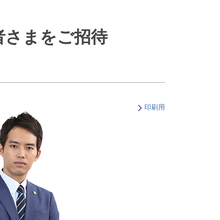
・支払い
引越し・建替え
関連
休止・解約
者さまをご招待
印刷用