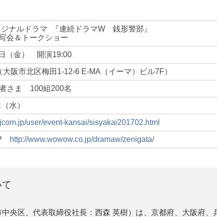
リジナルドラマ
『
連続ドラマW 銭形警部』
写会＆トークショー
7日（金） 開演19:00
大阪市北区梅田1-12-6 E-MA（イーマ）ビル7F）
者さま 100組200名
8日（水）
jcom.jp/user/event-kansai/sisyakai201702.html
HP
http://www.wowow.co.jp/dramaw/zenigata/
いて
中央区、代表取締役社長：西森 英樹）は、京都府、大阪府、