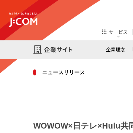
テレビ
ネット
サービス
ほけん
ローン
企業理念
ニュースリリース
テレビ
ネット
テレビ
ネット
ご検討中の方
お申し込み
オンライン
ほけん
診療
ほけん
ローン
WOWOW×日テレ×Hulu
J:COM STREAM
えんかくサポート