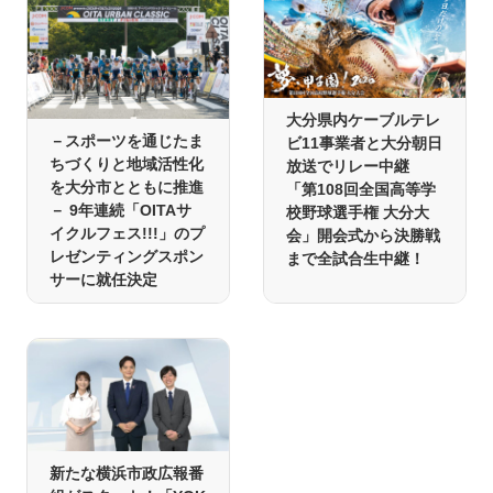
大分県内ケーブルテレ
－スポーツを通じたま
ビ11事業者と大分朝日
ちづくりと地域活性化
放送でリレー中継
を大分市とともに推進
「第108回全国高等学
－ 9年連続「OITAサ
校野球選手権 大分大
イクルフェス!!!」のプ
会」開会式から決勝戦
レゼンティングスポン
まで全試合生中継！
サーに就任決定
新たな横浜市政広報番