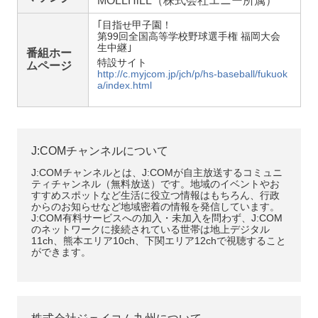
MOLL
HiLL
（株式会社エニー所属）
｢目指せ甲子園！
第99回全国高等学校野球選手権 福岡大会
生中継｣
番組ホー
特設サイト
ムページ
http://c.myjcom.jp/jch/p/hs-baseball/fukuok
a/index.html
J:COMチャンネルについて
J:COMチャンネルとは、J:COMが自主放送するコミュニ
ティチャンネル（無料放送）です。地域のイベントやお
すすめスポットなど生活に役立つ情報はもちろん、行政
からのお知らせなど地域密着の情報を発信しています。
J:COM有料サービスへの加入・未加入を問わず、J:COM
のネットワークに接続されている世帯は地上デジタル
11ch、熊本エリア10ch、下関エリア12chで視聴すること
ができます。