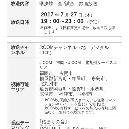
放送内容
準決勝 全2試合 録画放送
2017
7
27
年
月
日（木）
19：00～23：00
（予定）
放送日時
※
雨天により日程変更の場合、放送日程も準
じます
放送チャ
J:COMチャンネル（地上デジタル
ンネル
11ch）
J:COM 福岡・J:COM 北九州サービスエ
リア
福岡市、
古賀市、
糟屋郡新宮町・粕屋町、
糸島市、
北九州市、
視聴可能
遠賀郡岡垣町・遠賀町・水巻町、
エリア
宗像市、
福津市、
中間市
※
J:COMの回線が導入されている住宅（マン
ションやアパートを含む）であれば、
J:COMの有料サービスへの加入の有無に関
係なく、無料で視聴できます。
｢始まりの音｣
番組テー
モール
ヒル
マソング