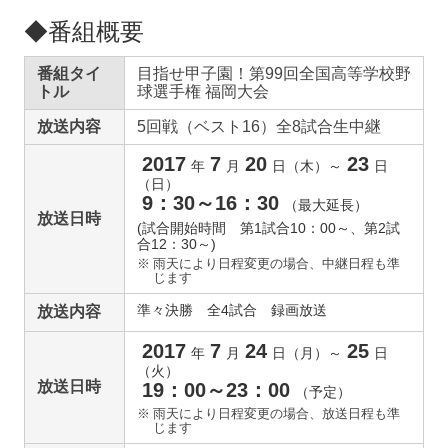
◆番組概要
番組タイ
目指せ甲子園！第99回全国高等学校野
トル
球選手権 福岡大会
放送内容
5回戦（ベスト16）全8試合生中継
2017
7
20
23
年
月
日（木）～
日
（日）
9：30～16：30
（最大延長）
放送日時
(試合開始時間 第1試合10：00～、第2試
合12：30～)
※
雨天により日程変更の場合、中継日程も準
じます
準々決勝 全4試合 録画放送
放送内容
2017
7
24
25
年
月
日（月）～
日
（火）
放送日時
19：00～23：00
（予定）
※
雨天により日程変更の場合、放送日程も準
じます