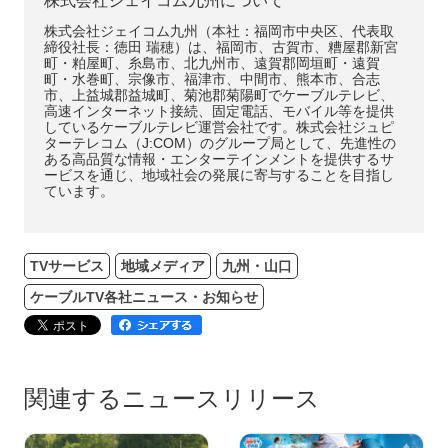
株式会社ジェイコム九州について
株式会社ジェイコム九州（本社：福岡市中央区、代表取
締役社長：徳田 瑞穂）は、福岡市、古賀市、糟屋郡新宮
町・粕屋町、糸島市、北九州市、遠賀郡岡垣町・遠賀
町・水巻町、宗像市、福津市、中間市、熊本市、合志
市、上益城郡益城町、菊池郡菊陽町でケーブルテレビ、
高速インターネット接続、固定電話、モバイル等を提供
しているケーブルテレビ運営会社です。株式会社ジュピ
ターテレコム（J:COM）のグループ局として、先進性の
ある高品質な情報・エンターテインメントを提供するサ
ービスを通じ、地域社会の発展に寄与することを目指し
ています。
TVサービス
地域メディア
九州・山口
ケーブルTV各社ニュース・お知らせ
関連するニュースリリース