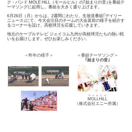
ク・バンド MOLE HiLL（モールヒル）の｢始まりの音｣を番組テ
ーマソングに起用し、番組を大きく盛り上げます。
6月26日（月）からは、2週間にわたり、生放送番組｢デイリー
ニュース｣にて、今大会注目のチームの大会直前の様子を紹介す
るコーナーを設け、高校球児を応援していきます。
地元のケーブルテレビ ジェイコム九州が高校球児たちの熱い戦
いをお届けします。ぜひお楽しみください。
＜昨年の様子＞
＜番組テーマソング＞
｢始まりの音｣
モール
ヒル
MOLL
HiLL
（株式会社エニー所属）