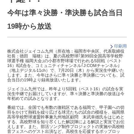
今年は準々決勝・準決勝も試合当日
19時から放送
印刷用
株式会社ジェイコム九州（所在地：福岡市中央区、代表取締役
社長：徳田 瑞穂）は、夏の高校野球｢第99回全国高等学校野
球選手権 福岡大会｣の小郡市野球場で行われる5回戦（ベスト
16）8試合を、コミュニティチャンネル｢J:COMチャンネル｣
（地上デジタル11ch）で、7月20日（木）から実況生中継いた
します。また、今年はさらに準々決勝と準決勝についても、試
合当日の19時より録画放送いたします。
ジェイコム九州では、昨年より5回戦（ベスト16）の試合を実
況生中継でお届けしていますが、準々決勝と準決勝の放送は今
年初めての試みとなります。
番組では、全国でも有数の激戦区である福岡で、甲子園への切
符をかけて熱戦を繰り広げる球児たちの試合の模様を、福岡県
高等学校野球連盟幹事兼九州地区顧問 末武幸雄氏をはじめと
する、高校野球を知り尽くした解説陣による解説と実況でお伝
えします。また、部活ソング制作プロジェクトの実施や高校軽
音フェスへのゲスト出演など、高校生を応援するポップロッ