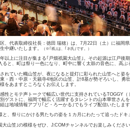
区、代表取締役社長：徳田 瑞穂）は、7月22日（土）に福岡県
）で生中継いたします。
（※｢祇｣は、｢ネ氏｣です。）
年以上に注目が集まる｢戸畑祇園大山笠｣。その起源は江戸後期
入ると、町は祭り一色になり、町中に響く太鼓の音色に、高ぶ
施されていた幟山笠が、夜になると提灯に彩られた山笠へと姿
、東・西・中原・天籟寺4地区の山笠、計8基が勢ぞろいし、勇
様をあますところなくお伝えします。
性とモテ声トークで幅広い世代に支持されているTOGGY（ト
別ゲストに、福岡で幅広く活躍するタレントの山本華世さんを
組は地域情報アプリ｢ど・ろーかる｣でもライブ配信いたしま
模様と、祭りにかける男たちの姿を１カ月にわたって追ったドキ
大山笠｣の模様をぜひ、J:COMチャンネルでお楽しみくださ