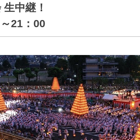
 生中継！
J:COMブックス
パーソナルID
料金
訪問・窓口
契約
～21：00
加入特典