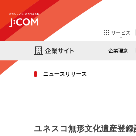
テレビ
ネット
サービス
ほけん
ローン
企業理念
ニュースリリース
テレビ
ネット
テレビ
ネット
ご検討中の方
お申し込み
オンライン
ほけん
診療
ほけん
ローン
ユネスコ無形文化遺産登録
J:COM STREAM
えんかくサポート