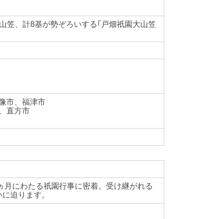
山笠、計8基が勢ぞろいする｢戸畑祇園大山笠
宗像市、福津市
、直方市
1ヵ月にわたる祇園行事に密着。受け継がれる
いに迫ります。