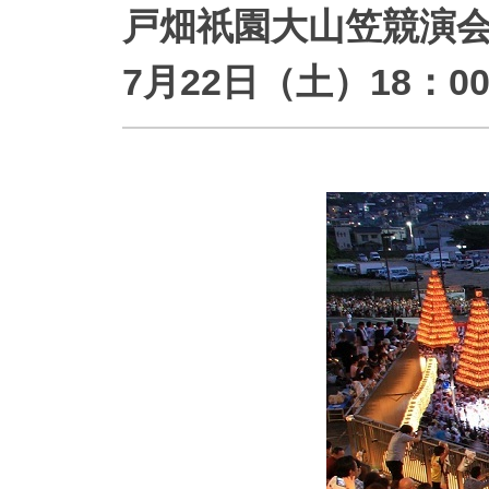
戸畑祇園大山笠競演会
防災情報サービス
自転車生活サポート
WiMAX
7月22日（土）18：00
障害・メンテナンス情報