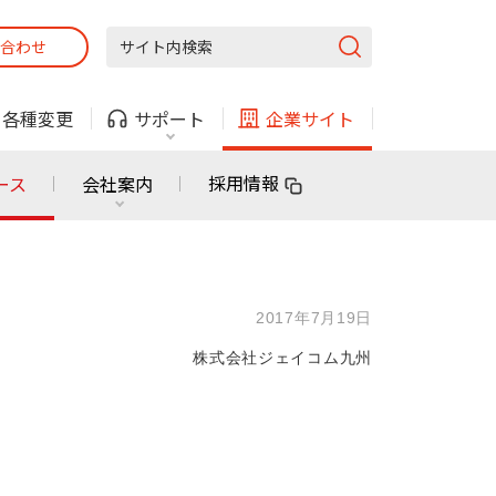
合わせ
固定電話
ガス
・
各種変更
サポート
企業サイト
法人・自治体向けサービス
採用情報
ース
会社案内
固定電話
ガス
固定電話
ガス
2017年7月19日
無料または特別料金で
利用できる物件も！
株式会社ジェイコム九州
ン
対応エリア・物件をご案内
法人・自治体向けサービス