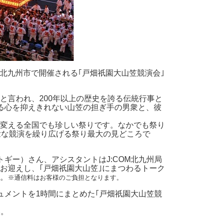
北九州市で開催される｢戸畑祇園大山笠競演会｣
と言われ、200年以上の歴史を誇る伝統行事と
る心を抑えきれない山笠の担ぎ手の男衆と、彼
を変える全国でも珍しい祭りです。なかでも祭り
壮な競演を繰り広げる祭り最大の見どころで
ギー）さん、アシスタントはJ:COM北九州局
お迎えし、｢戸畑祇園大山笠｣にまつわるトーク
す。
※通信料はお客様のご負担となります。
ュメントを1時間にまとめた｢戸畑祇園大山笠競
い。