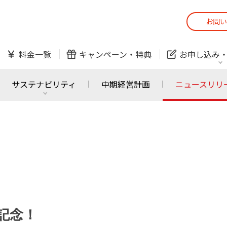
お問い
スマホ
でんき
料金一覧
キャンペーン・
特典
お申し込み
防犯カメラ
オンライン診療
サステナビリティ
中期経営計画
ニュースリリ
スマホ
でんき
スマホ
でんき
J:COM ご利用中の方
かんたん！
サービスの追加・変更
料金シミュレーショ
ホームIoT
防犯カメラ
防犯カメラ
オンライン診療
記念！
おうちサポート
各種お手続き