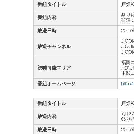
番組タイトル
戸畑
祭り
番組内容
競演
放送日時
201
J:C
放送チャンネル
J:C
J:C
福岡
視聴可能エリア
北九
下関エ
番組ホームページ
http:/
番組タイトル
戸畑
7月
放送内容
祭り
放送日時
201