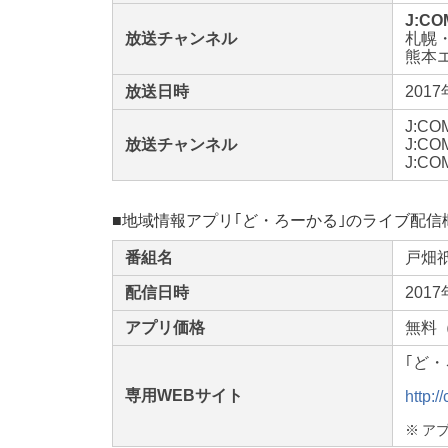
J:C
放送チャンネル
札幌・
熊本エ
放送日時
201
J:C
放送チャンネル
J:C
J:C
■地域情報アプリ｢ど・ろーかる｣のライブ配信
番組名
戸畑
配信日時
201
アプリ価格
無料
｢ど
専用WEBサイト
http:
※
ア