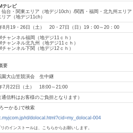
OMテレビ
仙台・関東エリア（地デジ10ch）/
関西・福岡・北九州エリア（
リア（地デジ11ch）
7年8月19・26日（土）
20・27日（日）19：00～20：00
OMチャンネル福岡（地デジ11ｃｈ）
OMチャンネル北九州（地デジ11ｃｈ）
OMチャンネル下関（地デジ12ｃｈ）
概要
祇園大山笠競演会 生中継
7年7月22日（土）
18:00～21:00
（通信料はお客様のご負担となります）
・ろーかる｣で検索
//c.myjcom.jp/rd/dolocal.html?cid=my_dolocal-004
プリのインストールは、こちらからお願いします。