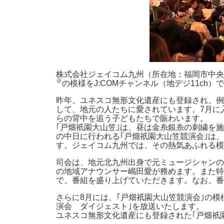
株式会社ジェイコム九州（所在地：福岡市中央
※
の模様をJ:COMチャンネル（地デジ11ch
昨年、ユネスコ無形文化遺産にも登録され、例
して、地元の人たちに愛されています。7月に
らの背中を追う子どもたちで賑わいます。
｢戸畑祇園大山笠｣は、昼は金糸銀糸の刺繍を
の中日に行われる｢戸畑祇園大山笠競演会｣は
す。ジェイコム九州では、その熱気あふれる模
司会は、地元北九州出身で元ミュージシャンの感
の地域アナウンサー嶋田愛が務めます。また特
で、番組を盛り上げていただきます。なお、番
さらに8月には、｢戸畑祇園大山笠競演会｣の
演会 ダイジェスト｣を放送いたします。
ユネスコ無形文化遺産にも登録された｢戸畑祇園