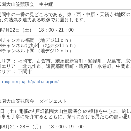
祇園大山笠競演会 生中継
期間中の一番の見どころである、東・西・中原・天籟寺4地区の
会｣の熱気を迫力ある映像でお届けします。
7年7月22日（土）
18：00～21：00
OMチャンネル福岡 （地デジ11ｃｈ）
OMチャンネル北九州 （地デジ11ｃｈ）
OMチャンネル下関 （地デジ12ｃｈ）
エリア ： 福岡市、古賀市、糟屋郡新宮町・粕屋町、糸島市、
州エリア ： 北九州市、遠賀郡岡垣町・遠賀町・水巻町、中間市
リア ： 下関市
/c.myjcom.jp/jch/p/tobatagion/
祇園大山笠競演会 ダイジェスト
22日（土）開催の｢戸畑祇園大山笠競演会｣の模様を中心に、約
行事を丁寧に紹介するとともに、祭りにかける男たちの熱い思
7年8月21・28日（月）
18：00～19：00