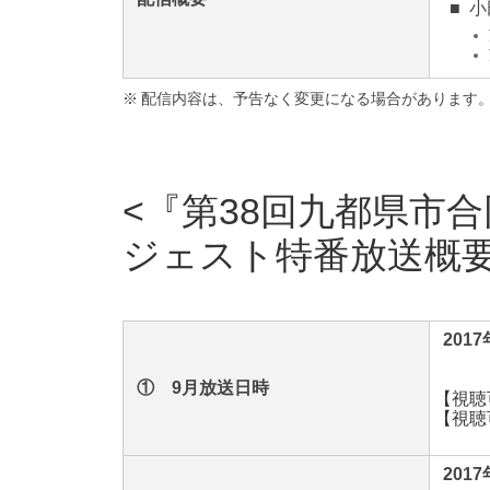
■
小
※
配信内容は、予告なく変更になる場合があります
『第38回九都県市
ジェスト特番放送概
2017
① 9月放送日時
【
視聴
【
視聴
2017