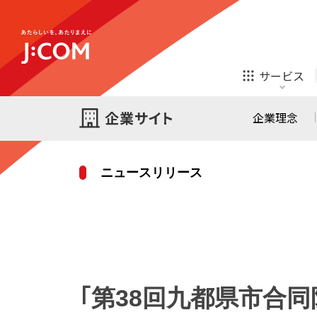
テレビ
ネット
サービス
ほけん
ローン
企業理念
ニュースリリース
テレビ
ネット
テレビ
ネット
ご検討中の方
お申し込み
オンライン
ほけん
診療
ほけん
ローン
｢第38回九都県市合
J:COM STREAM
えんかくサポート