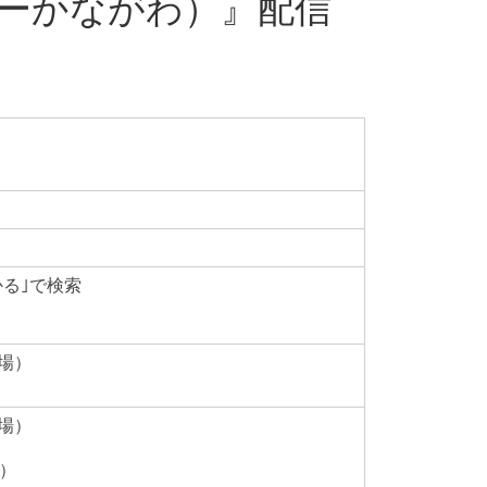
ューかながわ）』配信
ーかる｣で検索
場）
場）
）