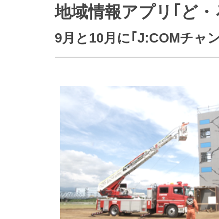
地域情報アプリ｢ど・
防災情報サービス
自転車生活サポート
WiMAX
9月と10月に｢J:COMチ
障害・メンテナンス情報