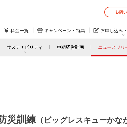
お問い
スマホ
でんき
料金一覧
キャンペーン・
特典
お申し込み
防犯カメラ
オンライン診療
サステナビリティ
中期経営計画
ニュースリリ
スマホ
でんき
スマホ
でんき
J:COM ご利用中の方
かんたん！
サービスの追加・変更
料金シミュレーショ
ホームIoT
防犯カメラ
防犯カメラ
オンライン診療
同防災訓練
（ビッグレスキューかな
おうちサポート
各種お手続き