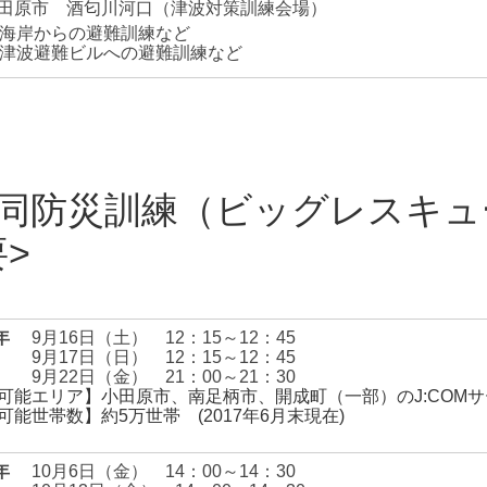
田原市 酒匂川河口（津波対策訓練会場）
海岸からの避難訓練など
津波避難ビルへの避難訓練など
。
合同防災訓練（ビッグレスキ
要
年
9月16日（土）
12：15～12：45
9月17日（日）
12：15～12：45
9月22日（金）
21：00～21：30
可能エリア】小田原市、南足柄市、開成町（一部）のJ:COM
可能世帯数】約5万世帯 (2017年6月末現在)
年
10月6日（金）
14：00～14：30