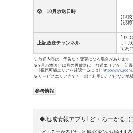
② 10月放送日時
【
視聴
【
視聴
｢J:
上記放送チャンネル
…｢J
であ
※
放送内容は、予告なく変更になる場合があります
※
9月の放送と10月の再放送は、放送エリアが一部
《
視聴可能エリアを確認するには》
http://www.jcom
※
サービスエリア内でも一部ご利用いただけない地
参考情報
◆地域情報アプリ｢ど・ろーかる｣
｢ど・ろーかる｣は、地域の“今”をお届け