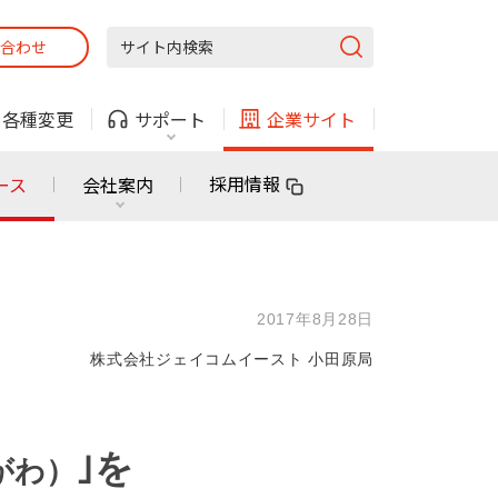
合わせ
固定電話
ガス
・
各種変更
サポート
企業サイト
法人・自治体向けサービス
採用情報
ース
会社案内
固定電話
ガス
固定電話
ガス
2017年8月28日
無料または特別料金で
利用できる物件も！
株式会社ジェイコムイースト 小田原局
ン
対応エリア・物件をご案内
法人・自治体向けサービス
｣を
がわ）