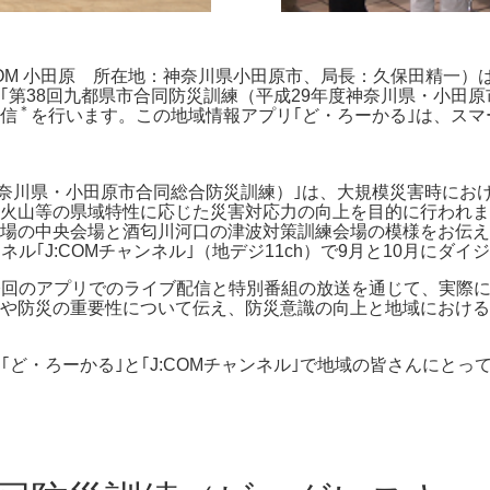
OM 小田原 所在地：神奈川県小田原市、局長：久保田精一）は、
第38回九都県市合同防災訓練（平成29年度神奈川県・小田原市
＊
配信
を行います。この地域情報アプリ｢ど・ろーかる｣は、ス
度神奈川県・小田原市合同総合防災訓練）｣は、大規模災害時に
火山等の県域特性に応じた災害対応力の向上を目的に行われま
場の中央会場と酒匂川河口の津波対策訓練会場の模様をお伝え
ネル｢J:COMチャンネル｣（地デジ11ch）で9月と10月にダ
、今回のアプリでのライブ配信と特別番組の放送を通じて、実際
や防災の重要性について伝え、防災意識の向上と地域における
リ｢ど・ろーかる｣と｢J:COMチャンネル｣で地域の皆さんにと