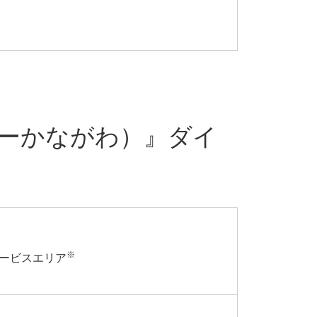
ューかながわ）』
ダイ
※
サービスエリア