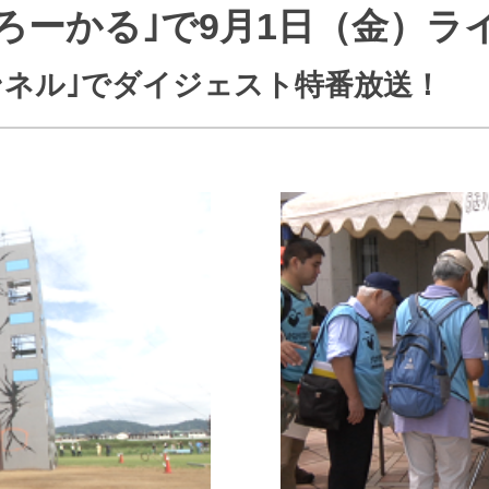
ろーかる｣で9月1日（金）ラ
J:COMブックス
パーソナルID
料金
訪問・窓口
契約
ャンネル｣でダイジェスト特番放送！
加入特典