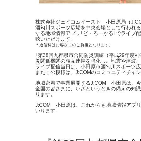
株式会社ジェイコムイースト 小田原局（J:C
酒匂川スポーツ広場を中央会場として行われる｢
する地域情報アプリ｢ど・ろーかる｣でライブ
聴いただけます。
＊通信料はお客さまのご負担となります。
｢第38回九都県市合同防災訓練（平成29年
災関係機関の相互連携を強化し、地震や津波、
ライブ配信当日は、小田原市酒匂川スポーツ広
またこの模様は、J:COMのコミュニティチャン
地域密着で事業展開するJ:COM 小田原は
全国の皆さまに、いざというときの備えの知識
ります。
J:COM 小田原は、これからも地域情報アプ
いります。