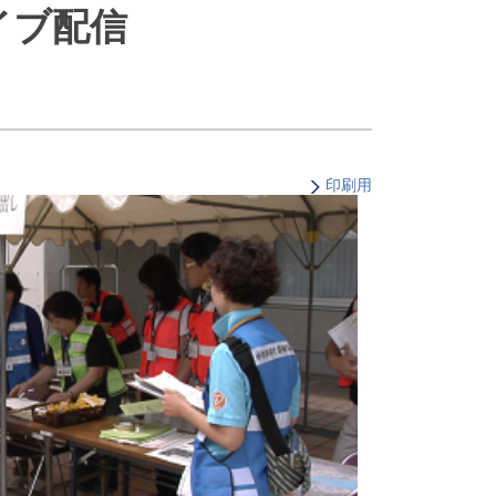
イブ配信
・支払い
引越し・建替え
関連
休止・解約
印刷用