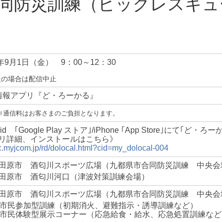
合同防災訓練（ビッグレスキ
7年9月1日（金）
9：00～12：30
天の場合は配信中止
情報アプリ『ど・ろーかる』
※通信料はお客さまのご負担となります。
oid ｢Google Play ストア｣/
iPhone ｢App Store｣にて｢ど・ろ
リ詳細、インストールはこちら》
//c.myjcom.jp/rd/dolocal.html?cid=my_dolocal-004
田原市 酒匂川スポーツ広場（九都県市合同防災訓練 中央会
田原市 酒匂川河口（津波対策訓練会場）
田原市 酒匂川スポーツ広場（九都県市合同防災訓練 中央会
市民参加型訓練（初期消火、避難指示・誘導訓練など）
市民体験型展示コーナー（応急給食・給水、応急処置訓練など