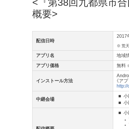
『第38回九都県市
概要
201
配信日時
※
荒
アプリ名
地域
アプリ価格
無料
Andr
インストール方法
《
アプ
http:
■
小
中継会場
■
小
■
小
配信概要