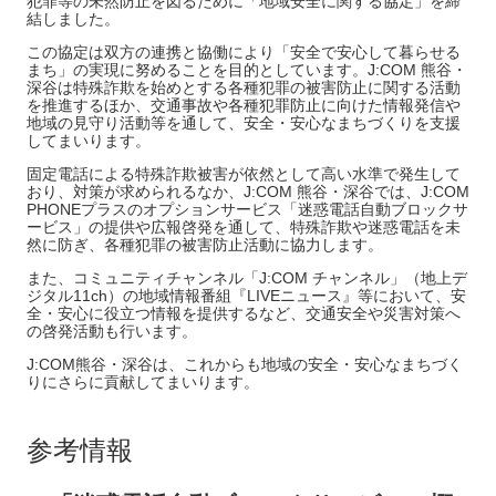
犯罪等の未然防止を図るために「地域安全に関する協定」を締
結しました。
この協定は双方の連携と協働により「安全で安心して暮らせる
まち」の実現に努めることを目的としています。J:COM 熊谷・
深谷は特殊詐欺を始めとする各種犯罪の被害防止に関する活動
を推進するほか、交通事故や各種犯罪防止に向けた情報発信や
地域の見守り活動等を通して、安全・安心なまちづくりを支援
してまいります。
固定電話による特殊詐欺被害が依然として高い水準で発生して
おり、対策が求められるなか、J:COM 熊谷・深谷では、J:COM
PHONEプラスのオプションサービス「迷惑電話自動ブロックサ
ービス」の提供や広報啓発を通して、特殊詐欺や迷惑電話を未
然に防ぎ、各種犯罪の被害防止活動に協力します。
また、コミュニティチャンネル「J:COM チャンネル」（地上デ
ジタル11ch）の地域情報番組『LIVEニュース』等において、安
全・安心に役立つ情報を提供するなど、交通安全や災害対策へ
の啓発活動も行います。
J:COM熊谷・深谷は、これからも地域の安全・安心なまちづく
りにさらに貢献してまいります。
参考情報