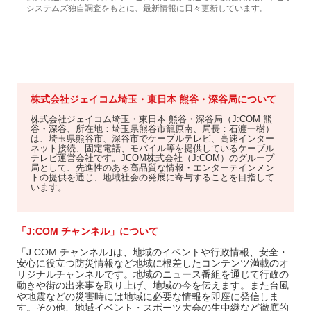
システムズ独自調査をもとに、最新情報に日々更新しています。
株式会社ジェイコム埼玉・東日本 熊谷・深谷局について
株式会社ジェイコム埼玉・東日本 熊谷・深谷局（J:COM 熊
谷・深谷、所在地：埼玉県熊谷市籠原南、局長：石渡一樹）
は、埼玉県熊谷市、深谷市でケーブルテレビ、高速インター
ネット接続、固定電話、モバイル等を提供しているケーブル
テレビ運営会社です。JCOM株式会社（J:COM）のグループ
局として、先進性のある高品質な情報・エンターテインメン
トの提供を通じ、地域社会の発展に寄与することを目指して
います。
「J:COM チャンネル」について
「J:COM チャンネル｣は、地域のイベントや行政情報、安全・
安心に役立つ防災情報など地域に根差したコンテンツ満載のオ
リジナルチャンネルです。地域のニュース番組を通じて行政の
動きや街の出来事を取り上げ、地域の今を伝えます。また台風
や地震などの災害時には地域に必要な情報を即座に発信しま
す。その他、地域イベント・スポーツ大会の生中継など徹底的