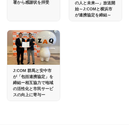
署から感謝状を拝受
の人と未来―」放送開
始～J:COMと横浜市
が連携協定を締結～
J:COM 群馬と安中市
が「包括連携協定」を
締結ー相互協力で地域
の活性化と市民サービ
スの向上に寄与ー