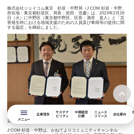
株式会社ジェイコム東京 杉並・中野局（J:COM 杉並・中野、
所在地：東京都杉並区、局長：前田 浩慶）は、2023年2月28
日（火）に中野区（東京都中野区、区長：酒井 直人）と「災
害発生時における地域支援のための人員及び車両等の提供に関
する協定」を締結しました。
サステナ
中期経営
ニュース
企業理念
会社案内
ビリティ
計画
リリース
＜酒井 直人 中野区長（左）と、株式会社ジェイコム東京 杉
メニュー
並・中野局長 前田 浩慶（右）＞
J:COM 杉並・中野は、かねてよりコミュニティチャンネル