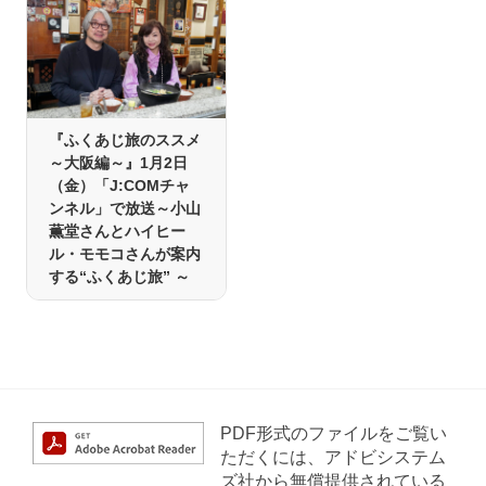
『ふくあじ旅のススメ
～大阪編～』1月2日
（金）「J:COMチャ
ンネル」で放送～小山
薫堂さんとハイヒー
ル・モモコさんが案内
する“ふくあじ旅” ～
PDF形式のファイルをご覧い
ただくには、アドビシステム
ズ社から無償提供されている