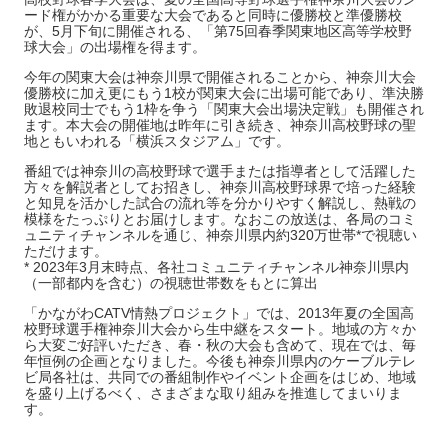
ード権がかかる重要な大会であると同時に優勝校と準優勝校
が、5月下旬に開催される、「第75回春季関東地区高等学校野
球大会」の出場権を得ます。
今年の関東大会は神奈川県で開催されることから、神奈川大会
優勝校に加え更にもう1校が関東大会に出場可能であり、準決勝
敗退校同士でもう1枠を争う「関東大会出場決定戦」も開催され
ます。本大会の開催地は昨年に引き続き、神奈川高校野球の聖
地ともいわれる「横浜スタジアム」です。
番組では神奈川の高校野球で選手または指導者として活躍した
方々を解説者としてお招きし、神奈川高校野球界で培った経験
と知見を活かした試合の流れ等を分かりやすく解説し、熱戦の
模様をたっぷりとお届けします。なおこの放送は、各局のコミ
ュニティチャンネルを通じ、神奈川県内約320万世帯*で視聴い
ただけます。
* 2023年3月末時点、各社コミュニティチャンネル神奈川県内
（一部都内を含む）の視聴世帯数をもとに算出
「かながわCATV情熱プロジェクト」では、2013年夏の全国高
校野球選手権神奈川大会から生中継をスタート。地域の方々か
ら大変ご好評いただき、春・秋の大会も含めて、現在では、毎
年恒例の企画となりました。今後も神奈川県内のケーブルテレ
ビ局各社は、共同での番組制作やイベント企画をはじめ、地域
を盛り上げるべく、さまざまな取り組みを推進してまいりま
す。