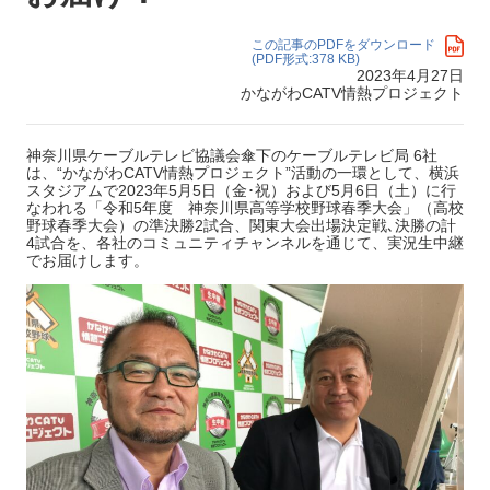
この記事のPDFをダウンロード
(PDF形式:378 KB)
2023年4月27日
かながわCATV情熱プロジェクト
神奈川県ケーブルテレビ協議会傘下のケーブルテレビ局 6社
は、“かながわCATV情熱プロジェクト”活動の一環として、横浜
スタジアムで2023年5月5日（金･祝）および5月6日（土）に行
なわれる「令和5年度 神奈川県高等学校野球春季大会」（高校
野球春季大会）の準決勝2試合、関東大会出場決定戦､決勝の計
4試合を、各社のコミュニティチャンネルを通じて、実況生中継
でお届けします。