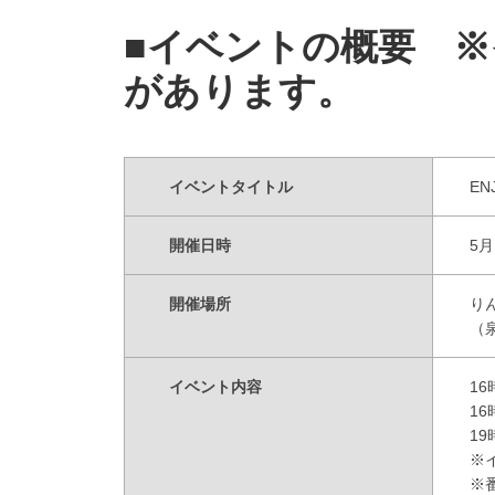
■イベントの概要
※イ
があります。
イベントタイトル
EN
開催日時
5
開催場所
り
（
イベント内容
1
1
1
※
※