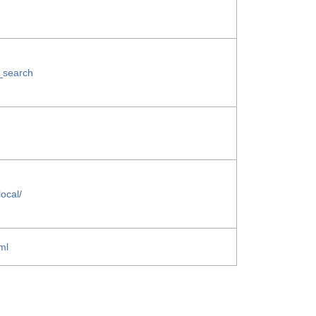
a_search
ocal/
ml