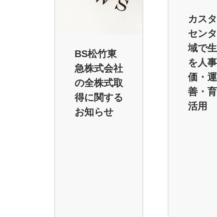
カスタ
センタ
域で生
BS松竹東
を人事
急株式会社
価・運
の全株式取
善・育
得に関する
活用
お知らせ