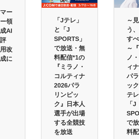
マー
「Jテレ」
～見
ー領
と「J
う、
成AI
SPORTS」
すべ
評
で放送・無
～『
用改
料配信*1の
ノ・
成に
『ミラノ・
ィナ
コルティナ
パラ
2026パラ
ック
リンピッ
テレ
ク』日本人
「J
選手が出場
SP
する全競技
で放
を放送
料配