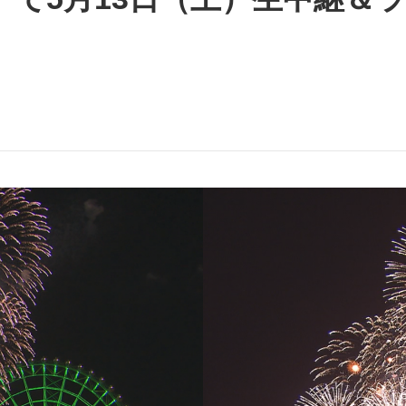
J:COMブックス
パーソナルID
料金
訪問・窓口
契約
加入特典