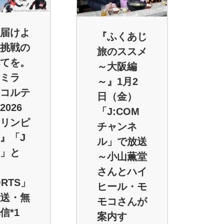
届けよ
『ふくあじ
挑戦の
旅のススメ
てを。
～大阪編
ミラ
～』1月2
コルテ
日（金）
2026
「J:COM
リンピ
チャンネ
』「J
ル」で放送
」と
～小山薫堂
さんとハイ
ORTS」
ヒール・モ
送・無
モコさんが
信*1
案内す