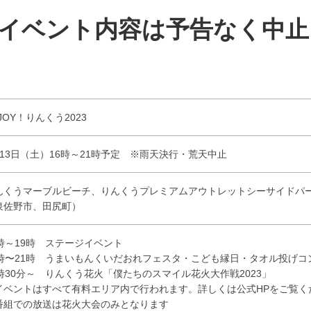
ベント内容は予告なく中止
JOY！りんくう2023
月13日（土）16時～21時予定 ※雨天決行・荒天中止
んくうマーブルビーチ、りんくうプレミアムアウトレットシーサイドパ
泉佐野市、田尻町）
6時～19時 ステージイベント
6時〜21時 うまいもんくいだおれフェスタ・こども縁日・タオル投げコ
9時30分～ りんくう花火「僕たちのスマイル花火大作戦2023」
イベントはすべて有料エリア内で行われます。詳しくは公式HPをご覧く
番組での放送は花火大会のみとなります