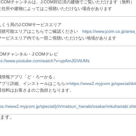
J:COMチャンネルは、J:COM対応済の建物でご覧いただけます（無料）
ご住所や建物によってはご視聴いただけない場合があります
んくう局のJ:COMサービスエリア
視聴可能エリアはこちらでご確認ください
https://www.jcom.co.jp/are
サービスエリア内でも一部ご視聴いただけない地域があります
COMチャンネル・J:COMテレビ
ps://www.youtube.com/watch?v=ypAmJGVtUMs
域情報アプリ「ど・ろーかる」
アプリ詳細、インストールはこちら≫
https://www2.myjcom.jp/special/dol
通信料はお客さまのご負担となります。
tps://www2.myjcom.jp/special/jch/matsuri_hanabi/osaka/rinkuhanabi.sht
ます。