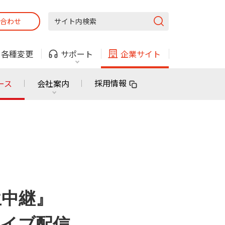
合わせ
固定電話
ガス
・
各種変更
サポート
企業サイト
法人・自治体向けサービス
採用情報
ース
会社案内
固定電話
ガス
固定電話
ガス
無料または特別料金で
利用できる物件も！
ン
対応エリア・物件をご案内
法人・自治体向けサービス
生中継』
ライブ配信