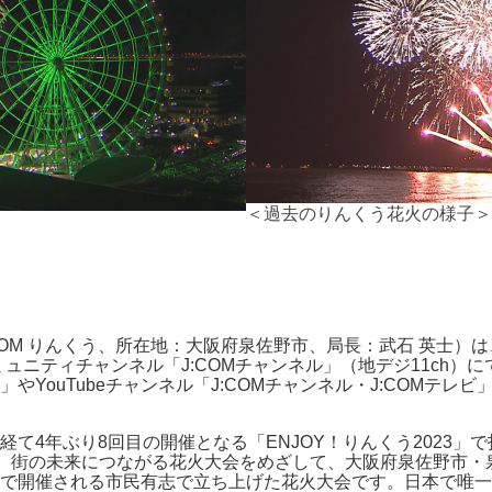
＜過去のりんくう花火の様子＞
OM りんくう、所在地：大阪府泉佐野市、局長：武石 英士）は、
ュニティチャンネル「J:COMチャンネル」（地デジ11ch）にて
YouTubeチャンネル「J:COMチャンネル・J:COMテ
4年ぶり8回目の開催となる「ENJOY！りんくう2023」で
」は、街の未来につなが​る花火大会をめざして、大阪府泉佐野市
で開催される市民有志で立ち上げた花火大会です。日本で唯一