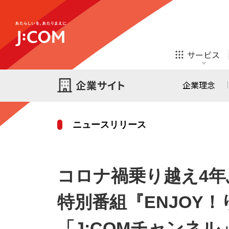
テレビ
ネット
サービス
ほけん
ローン
企業理念
ニュースリリース
テレビ
ネット
テレビ
ネット
ご検討中の方
コロナ禍乗り越え4
お申し込み
オンライン
ほけん
診療
ほけん
ローン
特別番組『ENJOY！
J:COM STREAM
えんかくサポート
「J:COMチャンネ