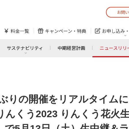
お問い
スマホ
でんき
料金一覧
キャンペーン・
特典
お申し込み
防犯カメラ
オンライン診療
サステナビリティ
中期経営計画
ニュースリリ
スマホ
でんき
スマホ
でんき
J:COM ご利用中の方
かんたん！
年ぶりの開催をリアルタイムに
サービスの追加・変更
料金シミュレーショ
ホームIoT
防犯カメラ
防犯カメラ
オンライン診療
りんくう2023 りんくう花火
おうちサポート
各種お手続き
ル」で5月13日（土）生中継＆