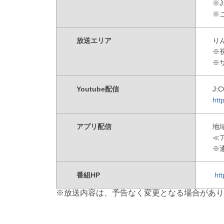
※
※
放送エリア
り
※
※
Youtube配信
J:
htt
アプリ配信
地
≪
※
番組HP
ht
※放送内容は、予告なく変更となる場合があり