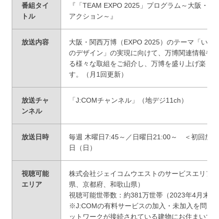
番組タイ
『「TEAM EXPO 2025」プログラム～大阪・
トル
アクション～』
放送内容
大阪・関西万博（EXPO 2025）のテーマ「い
のデザイン」の実現に向けて、万博関連情報や
る様々な取組をご紹介し、万博を盛り上げ楽し
す。（月1回更新）
放送チャ
「J:COMチャンネル」（地デジ11ch）
ンネル
放送日時
毎週 木曜日7:45～／日曜日21:00～ ＜初回放送
日（日）
視聴可能
株式会社ジェイコムウエストのサービスエリア
エリア
県、京都府、和歌山県）
視聴可能世帯数：約381万世帯（2023年4月末時
※J:COMの有料サービスの加入・未加入を問わず
ットワークが接続されている建物にお住まいで