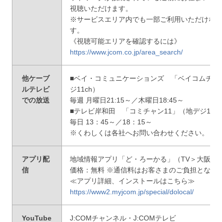
視聴いただけます。
※サービスエリア内でも一部ご利用いただけな
す。
《視聴可能エリアを確認するには》
https://www.jcom.co.jp/area_search/
他ケーブ
■ベイ・コミュニケーションズ 「ベイコムチャ
ルテレビ
ジ11ch）
での放送
毎週 月曜日21:15～／木曜日18:45～
■テレビ岸和田 「コミチャン11」（地デジ11c
毎日 13：45～／18：15～
※くわしくは各社へお問い合わせください。
アプリ配
地域情報アプリ「ど・ろーかる」（TV＞大阪・
信
価格：無料 ※通信料はお客さまのご負担となり
≪アプリ詳細、インストールはこちら≫
https://www2.myjcom.jp/special/dolocal/
YouTube
J:COMチャンネル・J:COMテレビ