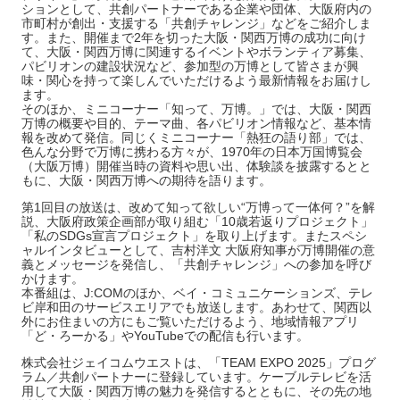
ションとして、共創パートナーである企業や団体、大阪府内の
市町村が創出・支援する「共創チャレンジ」などをご紹介しま
す。また、開催まで2年を切った大阪・関西万博の成功に向け
て、大阪・関西万博に関連するイベントやボランティア募集、
パビリオンの建設状況など、参加型の万博として皆さまが興
味・関心を持って楽しんでいただけるよう最新情報をお届けし
ます。
そのほか、ミニコーナー「知って、万博。」では、大阪・関西
万博の概要や目的、テーマ曲、各パビリオン情報など、基本情
報を改めて発信。同じくミニコーナー「熱狂の語り部」では、
色んな分野で万博に携わる方々が、1970年の日本万国博覧会
（大阪万博）開催当時の資料や思い出、体験談を披露するとと
もに、大阪・関西万博への期待を語ります。
第1回目の放送は、改めて知って欲しい“万博って一体何？”を解
説、大阪府政策企画部が取り組む「10歳若返りプロジェクト」
「私のSDGs宣言プロジェクト」を取り上げます。またスペシ
ャルインタビューとして、吉村洋文 大阪府知事が万博開催の意
義とメッセージを発信し、「共創チャレンジ」への参加を呼び
かけます。
本番組は、J:COMのほか、ベイ・コミュニケーションズ、テレ
ビ岸和田のサービスエリアでも放送します。あわせて、関西以
外にお住まいの方にもご覧いただけるよう、地域情報アプリ
「ど・ろーかる」やYouTubeでの配信も行います。
株式会社ジェイコムウエストは、「TEAM EXPO 2025」プログ
ラム／共創パートナーに登録しています。ケーブルテレビを活
用して大阪・関西万博の魅力を発信するとともに、その先の地