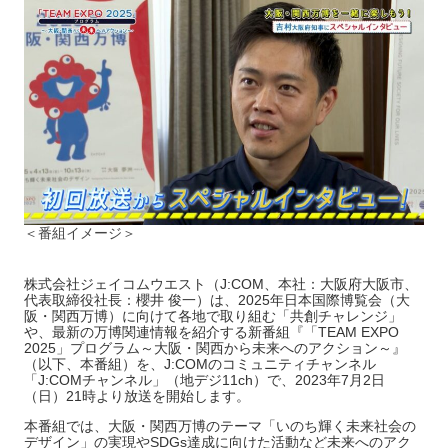
＜番組イメージ＞
株式会社ジェイコムウエスト（J:COM、本社：大阪府大阪市、
代表取締役社長：櫻井 俊一）は、2025年日本国際博覧会（大
阪・関西万博）に向けて各地で取り組む「共創チャレンジ」
や、最新の万博関連情報を紹介する新番組『「TEAM EXPO
2025」プログラム～大阪・関西から未来へのアクション～』
（以下、本番組）を、J:COMのコミュニティチャンネル
「J:COMチャンネル」（地デジ11ch）で、2023年7月2日
（日）21時より放送を開始します。
本番組では、大阪・関西万博のテーマ「いのち輝く未来社会の
デザイン」の実現やSDGs達成に向けた活動など未来へのアク