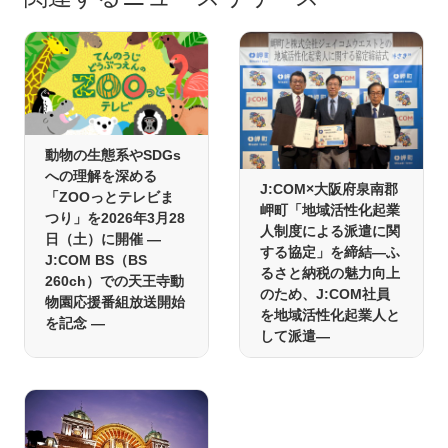
動物の生態系やSDGs
への理解を深める
J:COM×大阪府泉南郡
「ZOOっとテレビま
岬町「地域活性化起業
つり」を2026年3月28
人制度による派遣に関
日（土）に開催 ―
する協定」を締結―ふ
J:COM BS（BS
るさと納税の魅力向上
260ch）での天王寺動
のため、J:COM社員
物園応援番組放送開始
を地域活性化起業人と
を記念 ―
して派遣―