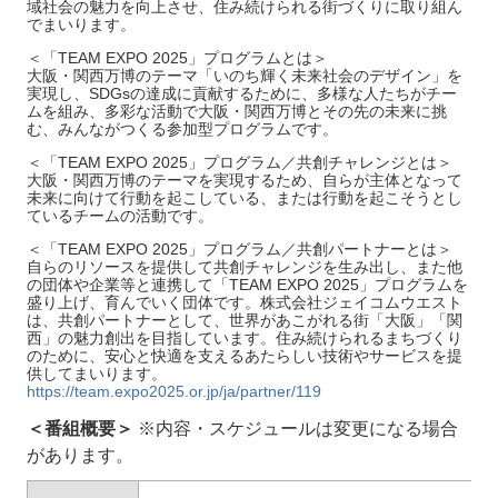
域社会の魅力を向上させ、住み続けられる街づくりに取り組ん
でまいります。
＜「TEAM EXPO 2025」プログラムとは＞
大阪・関西万博のテーマ「いのち輝く未来社会のデザイン」を
実現し、SDGsの達成に貢献するために、多様な人たちがチー
ムを組み、多彩な活動で大阪・関西万博とその先の未来に挑
む、みんながつくる参加型プログラムです。
＜「TEAM EXPO 2025」プログラム／共創チャレンジとは＞
大阪・関西万博のテーマを実現するため、自らが主体となって
未来に向けて行動を起こしている、または行動を起こそうとし
ているチームの活動です。
＜「TEAM EXPO 2025」プログラム／共創パートナーとは＞
自らのリソースを提供して共創チャレンジを生み出し、また他
の団体や企業等と連携して「TEAM EXPO 2025」プログラムを
盛り上げ、育んでいく団体です。株式会社ジェイコムウエスト
は、共創パートナーとして、世界があこがれる街「大阪」「関
西」の魅力創出を目指しています。住み続けられるまちづくり
のために、安心と快適を支えるあたらしい技術やサービスを提
供してまいります。
https://team.expo2025.or.jp/ja/partner/119
＜番組概要＞
※内容・スケジュールは変更になる場合
があります。