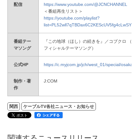
配信
https://www.youtube.com/@JCNCHANNEL
＜番組再生リスト＞
https://youtube.com/playlist?
list=PL52wll7qTBDax6C2KEScUV5fg4cLwSYnt
番組テー
『この地球（ほし）の続きを』／コブクロ （大阪
マソング
フィシャルテーマソング）
公式HP
https://c.myjcom.jp/jch/west_01/special/osaka_
制作・著
J:COM
作
関西
ケーブルTV各社ニュース・お知らせ
関連するニュースリリース