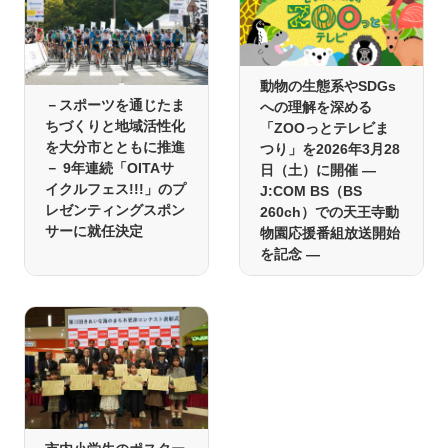
動物の生態系やSDGs
－スポーツを通じたま
への理解を深める
ちづくりと地域活性化
「ZOOっとテレビま
を大分市とともに推進
つり」を2026年3月28
－ 9年連続「OITAサ
日（土）に開催 ―
イクルフェス!!!」のプ
J:COM BS（BS
レゼンティングスポン
260ch）での天王寺動
サーに就任決定
物園応援番組放送開始
を記念 ―