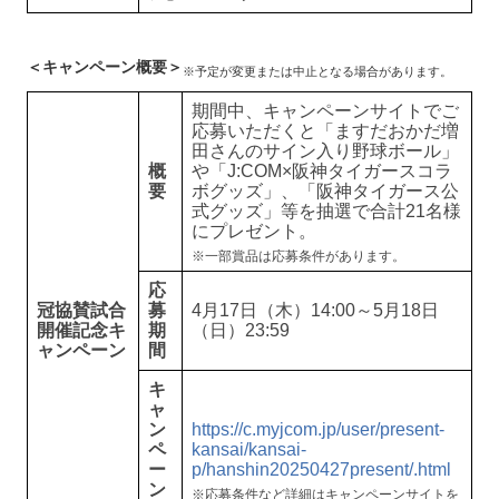
＜キャンペーン概要＞
※予定が変更または中止となる場合があります。
期間中、キャンペーンサイトでご
応募いただくと「ますだおかだ増
田さんのサイン入り野球ボール」
概
や「J:COM×阪神タイガースコラ
要
ボグッズ」、「阪神タイガース公
式グッズ」等を抽選で合計21名様
にプレゼント。
※一部賞品は応募条件があります。
応
冠協賛試合
募
4月17日（木）14:00～5月18日
開催記念キ
期
（日）23:59
ャンペーン
間
キ
ャ
ン
https://c.myjcom.jp/user/present-
ペ
kansai/kansai-
ー
p/hanshin20250427present/.html
ン
※応募条件など詳細はキャンペーンサイトを