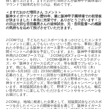
熱く盛り上げます。ますだおかだ増田さんが阪神甲子園球場の
マウンドで始球式を行うのは、初めてです。
＜ますだおかだ増田さん コメント＞
阪神タイガースファン歴55年、遂に阪神甲子園球場での初登板
が決まりました！本当に光栄です、ありがとうございます！こ
の日は大切な𠮷田義男さんの追悼試合、元・𠮷田監督への感謝
の気持ちを込めて投げさせていただきます。
J:COMでは、子どもたちにスポーツをきっかけとしたエンタテ
インメントに親しんでもらいたいという思いから、事前に選ば
れた小学生による阪神タイガース選手への花束贈呈、イニング
間イベントへの参加を予定しています。また、阪神甲子園球場
外周のJ:COMブースでは、「J:COM公式Xフォロー＆リポスト
キャンペーン」を行い、「J:COM×阪神タイガースコラボグッ
ズ」や「阪神タイガース公式グッズ」等を抽選でプレゼントし
ます。他にも、冠協賛試合の開催を記念し、4月17日（木）
14:00～5月18日（日）23:59の期間にキャンペーンサイトより
応募のうえ、アンケートに回答かつ資料請求をした方の中か
ら、「ますだおかだ増田さんのサイン入り野球ボール」や「阪
神タイガース公式グッズ」等が抽選で当たるキャンペーンも行
います。本冠協賛試合を通じて、野球ファンはもちろん、幅広
い世代の方々に楽しんでいただけるイベントやキャンペーンを
お届けします。
J:COMは、地域に根差した企業として、冠協賛試合などのスポ
ーツを介したイベントの開催や放送を通じて、阪神タイガース