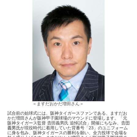
＜ますだおかだ増田さん＞
試合前の始球式には、阪神タイガースファンである、ますだお
かだ増田さんが阪神甲子園球場のマウンドに登場します。「元
阪神タイガース監督 𠮷田義男氏 追悼試合」開催にちなみ、𠮷田
義男氏が現役時代に着用していた背番号「23」のユニフォーム
に身を包み、阪神タイガースの勝利を願い、全力投球で会場を