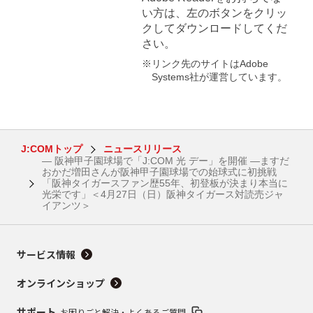
い方は、左のボタンをクリッ
クしてダウンロードしてくだ
さい。
※リンク先のサイトはAdobe
Systems社が運営しています。
J:COMトップ
ニュースリリース
― 阪神甲子園球場で「J:COM 光 デー」を開催 ―ますだ
おかだ増田さんが阪神甲子園球場での始球式に初挑戦
「阪神タイガースファン歴55年、初登板が決まり本当に
光栄です」＜4月27日（日）阪神タイガース対読売ジャ
イアンツ＞
サービス情報
オンラインショップ
サポート
お困りごと解決・よくあるご質問