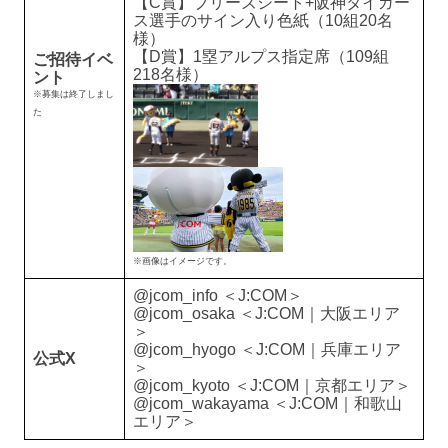
【C賞】ブリーズシート+阪神タイガー
ス選手のサイン入り色紙（10組20名
様）
【D賞】1塁アルプス指定席（109組
ご招待イベ
218名様）
ント
※募集は終了しまし
た
※画像はイメージです。
@jcom_info ＜J:COM＞
@jcom_osaka ＜J:COM｜大阪エリア
＞
@jcom_hyogo ＜J:COM｜兵庫エリア
公式X
＞
@jcom_kyoto ＜J:COM｜京都エリア＞
@jcom_wakayama ＜J:COM｜和歌山
エリア＞