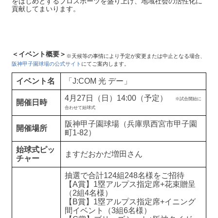
をはじめとするプロスポーツを盛り上げ、地域社会の活性化に
貢献してまいります。
＜イベント概要＞
※天候等の事情により予定が変更または中止となる場合、
阪神甲子園球場の公式サイト
にてご案内します。
イベント名
「J:COM 光 デー」
4月27日（日）14:00（予定）
※試合開始に
開催日時
合わせて始球式
阪神甲子園球場（兵庫県西宮市甲子園
開催場所
町1-82）
始球式ピッ
ますだおかだ増田さん
チャー
抽選で合計124組248名様をご招待
【A賞】1塁アルプス指定席+花束贈呈
（2組4名様）
【B賞】1塁アルプス指定席+イニング
間イベント（3組6名様）