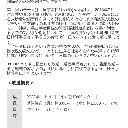
関係者の活躍を紹介する番組です。
第１回のテーマは「当事者目線の障がい福祉」。2016年7月、
津久井やまゆり園（神奈川県相模原市）で発生した元職員によ
る入所者殺傷事件をきっかけに明らかとなった不適切な支援の
実態や、県立施設のあり方の検証、障がい当事者との対話を経
て、「神奈川県当事者目線の障害福祉推進条例」を県が制定す
るまでの気づきや対応について、「津久井やまゆり園利用者支
援検証委員会」委員長の佐藤 彰一氏をゲストに迎え振り返りま
す。
「当事者目線」という言葉の持つ意味や、当該条例制定後の支
援状況の変化など、「ともに生きる社会かながわ憲章」を旗印
に進む神奈川県政について、忌憚のない意見が交わされます。
J:COMは地域に根差した放送・通信事業者として、番組放送を
通じ地域の皆さまのより良い暮らしに貢献できるよう、様々な
情報を伝えてまいります。
＜放送概要＞
放
2023年11月１日（水）朝10:00スタート
送
以降毎週（月）朝8:00～、（水）朝10:00～、（木）18
日
22:30～、（日）17:30～
時