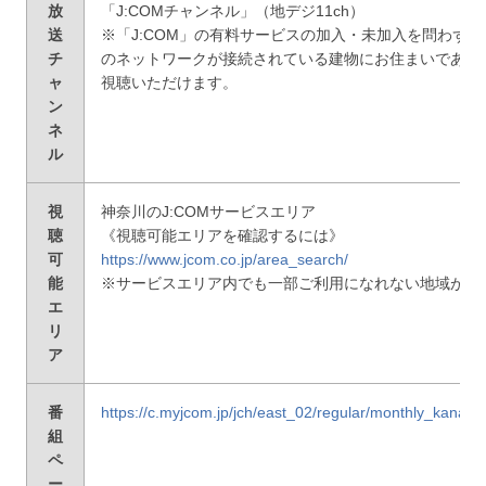
放
「J:COMチャンネル」（地デジ11ch）
送
※「J:COM」の有料サービスの加入・未加入を問わず、「
チ
のネットワークが接続されている建物にお住まいであれ
ャ
視聴いただけます。
ン
ネ
ル
視
神奈川のJ:COMサービスエリア
聴
《視聴可能エリアを確認するには》
可
https://www.jcom.co.jp/area_search/
能
※サービスエリア内でも一部ご利用になれない地域がご
エ
リ
ア
番
https://c.myjcom.jp/jch/east_02/regular/monthly_kanag
組
ペ
ー