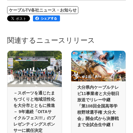
ケーブルTV各社ニュース・お知らせ
関連するニュースリリース
大分県内ケーブルテレ
－スポーツを通じたま
ビ11事業者と大分朝日
ちづくりと地域活性化
放送でリレー中継
を大分市とともに推進
「第108回全国高等学
－ 9年連続「OITAサ
校野球選手権 大分大
イクルフェス!!!」のプ
会」開会式から決勝戦
レゼンティングスポン
まで全試合生中継！
サーに就任決定