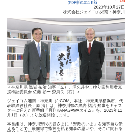
(PDF形式:311 KB)
2023年10月27日
株式会社ジェイコム湘南・神奈川
＜神奈川県 黒岩 祐治 知事（左）、津久井やまゆり園利用者支
援検証委員会 佐藤 彰一 委員長（右）＞
ジェイコム湘南・神奈川（J:COM、本社：神奈川県横浜市、代
表取締役社長：原 清）は、神奈川県の黒岩 祐治 知事をキャス
ターに迎えた新番組『月刊KANAGAWAタイム』を、2023年11
月1日（水）より放送開始します。
本番組は、神奈川県民の皆さまに「県政のいま」を知事自ら伝
えることで、最前線で指揮を執る知事の思いや、そこに関わる