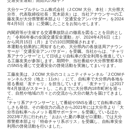
交通安全運動」開始式の様子＞
大分ケーブルテレコム株式会社（J:COM 大分、本社：大分県大
分市、代表取締役社長：荒木節夫）は、当社アナウンサーの工
藤友美が大分県警察本部より「交通安全アンバサダー」を2024
年4月5日（金）に受嘱したことをお知らせします。
内閣府等が主催する交通事故防止の徹底を図ることを目的とし
た「令和6年春の全国交通安全運動」が、2024年4月6日（土）
から同月15日（月）までの10日間開催されます。
本運動を効果的に周知するため、大分県内の各放送局アナウン
サーが「交通安全アンバサダー」を受嘱。当社からは、“チャリ
系アナウンサー”として日頃より自転車の安全利用を推進してい
る工藤友美が参加します。期間中、当社番組や大分県警察本部
のSNSを通じて交通安全の啓発活動を実施してまいります。
工藤友美は、J:COM 大分のコミュニティチャンネル「J:COMチ
ャンネル大分（地上：11ch）」にて、自転車で大分県内各地を
巡る番組「友チャリ」を担当しています。「友チャリ」は2017
年4月放送がスタートし、これまでに大分県内18市町村を巡っ
て、自然や地域の方々との交流から大分の魅力を届けてきまし
た。
“チャリ系アナウンサー”として番組やSNSを通じて自転車の楽
しさも発信。その発信力の高さから2021年には大分市より「大
分市自転車ヘルメット着用サポーター」を受嘱しているほか、
2023年7月に行われた「おおいた夏の事故ゼロ運動」では大分
県警察本部より「特命チャリ系ポリス」を受嘱し、自転車安全
利用の啓発活動を行いました。