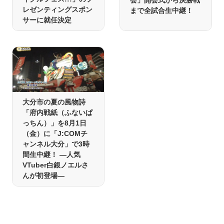
レゼンティングスポン
まで全試合生中継！
サーに就任決定
大分市の夏の風物詩
「府内戦紙（ふないぱ
っちん）」を8月1日
（金）に「J:COMチ
ャンネル大分」で3時
間生中継！ ―人気
VTuber白銀ノエルさ
んが初登場―