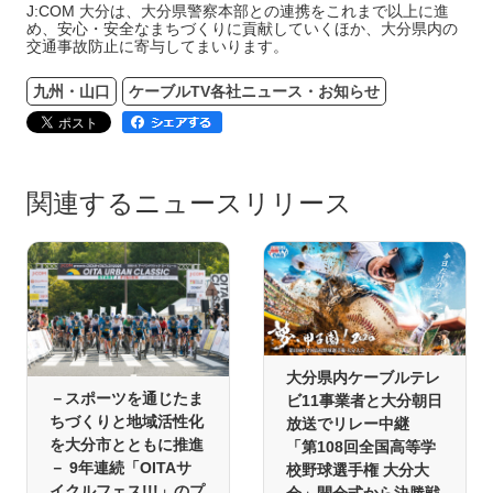
J:COM 大分は、大分県警察本部との連携をこれまで以上に進
め、安心・安全なまちづくりに貢献していくほか、大分県内の
交通事故防止に寄与してまいります。
九州・山口
ケーブルTV各社ニュース・お知らせ
関連するニュースリリース
大分県内ケーブルテレ
－スポーツを通じたま
ビ11事業者と大分朝日
ちづくりと地域活性化
放送でリレー中継
を大分市とともに推進
「第108回全国高等学
－ 9年連続「OITAサ
校野球選手権 大分大
イクルフェス!!!」のプ
会」開会式から決勝戦