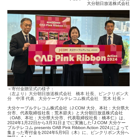
大分朝日放送株式会社
＜寄付金贈呈式の様子：
（左より）大分朝日放送株式会社 橋本 社長、ピンクリボン大
分 中澤 代表、大分ケーブルテレコム株式会社 荒木 社長＞
大分ケーブルテレコム株式会社（J:COM 大分、本社：大分県大
分市、代表取締役社長：荒木節夫）と大分朝日放送株式会社
（OAB、本社：大分県大分市、代表取締役社長：橋本仁）は、
2024年1月22日から3月31日までに実施した｢J:COM 大分ケー
ブルテレコム presents OAB Pink Ribbon Action 2024｣によって
集まった寄付金を2024年5月9日（木）に、ピンクリボン大分へ