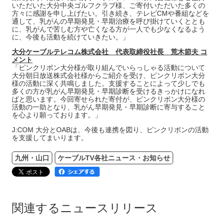
いただいた大分中央ゴルフクラブ様、ご寄付いただいた多くの
方々に感謝を申し上げたい。引き続き、テレビCMや番組などを
通して、乳がんの早期発見・早期治療を呼び掛けていくととも
に、乳がんで苦しむ方や亡くなる方が一人でも少なくなるよう
に、今後も活動を続けていきたい。」
大分ケーブルテレコム株式会社 代表取締役社長 荒木節夫 コ
メント
「ピンクリボン大分様が取り組んでいらっしゃる活動について
大分朝日放送株式会社様からご紹介を受け、ピンクリボン大分
様の活動に深く共鳴しました。支援することによって少しでも
多くの方が乳がん早期発見・早期診断を受けるきっかけになれ
ばと思います。今回寄せられた寄付が、ピンクリボン大分様の
活動の一助となり、乳がん早期発見・早期診断に寄与すること
を心より願っております。」
J:COM 大分とOABは、今後も連携を図り、ピンクリボンの活動
を支援してまいります。
九州・山口
ケーブルTV各社ニュース・お知らせ
関連するニュースリリース