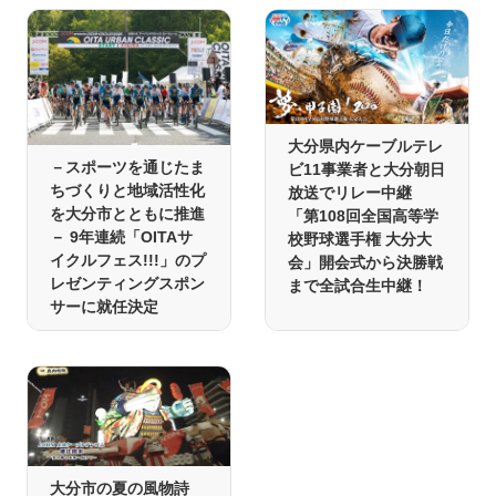
大分県内ケーブルテレ
－スポーツを通じたま
ビ11事業者と大分朝日
ちづくりと地域活性化
放送でリレー中継
を大分市とともに推進
「第108回全国高等学
－ 9年連続「OITAサ
校野球選手権 大分大
イクルフェス!!!」のプ
会」開会式から決勝戦
レゼンティングスポン
まで全試合生中継！
サーに就任決定
大分市の夏の風物詩