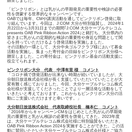
贈呈しました。
「ピンクリボン」とは乳がんの早期発見の重要性や検診の必要
性を啓蒙する世界的なキャンペーンです。
OABでは毎年、CMや講演活動を通してピンクリボン啓発に取
り組んでいます。今回は、J:COM 大分が特別協賛し、2024年1
月22日から3月31日までの期間｢J:COM 大分ケーブルテレコム
presents OAB Pink Ribbon Action 2024｣と銘打ち、大分県内の
皆さまに乳がんの定期的な検診の重要性や身近な問題として関
心を持っていただけるよう啓発活動を実施しました。
その活動の一環として、大分中央ゴルフクラブ様において募金
活動を実施し、集まった寄付金の目録をピンクリボン大分様へ
贈呈しました。この寄付金は、ピンクリボン基金の活動支援に
役立てられます。
ピンクリボン大分 代表 中澤有里 様 コメント
「コロナ禍で啓発活動が出来ない時期が続いていましたが、大
分朝日放送株式会社様が長く支援していただいていたことが大
変有難く感じておりました。今回、大分ケーブルテレコム株式
会社様が支援してくださったことでより一層活発な活動をして
いきたいと考えております。これからもピンクリボン大分の活
動にご支援いただけますと幸いです。」
大分朝日放送株式会社 代表取締役社長 橋本仁 コメント
「2016年からキャンペーンCMをはじめとした乳がんの早期発
見の重要性と乳がん検診の必要性を啓発してきた。2023年度
は、大分ケーブルテレコム株式会社様に特別協賛をいただき、
OAB Pink Ribbon Action 2024を実施することができた。この活
動に賛同いただいた大分ケーブルテレコム株式会社様とご協力