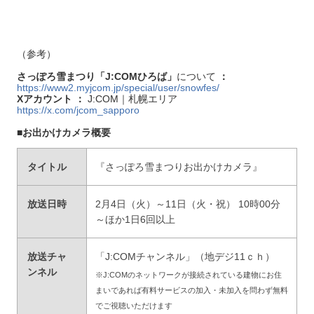
（参考）
さっぽろ雪まつり「J:COMひろば」
について
：
https://www2.myjcom.jp/special/user/snowfes/
Xアカウント ：
J:COM｜札幌エリア
https://x.com/jcom_sapporo
■お出かけカメラ概要
タイトル
『さっぽろ雪まつりお出かけカメラ』
放送日時
2月4日（火）～11日（火・祝） 10時00分
～ほか1日6回以上
放送チャ
「J:COMチャンネル」（地デジ11ｃｈ）
ンネル
※J:COMのネットワークが接続されている建物にお住
まいであれば有料サービスの加入・未加入を問わず無料
でご視聴いただけます