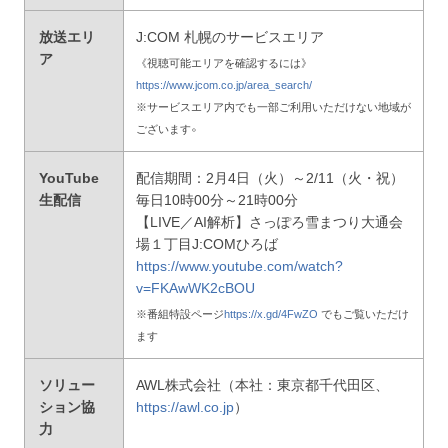
放送エリ
J:COM 札幌のサービスエリア
ア
《視聴可能エリアを確認するには》
https://www.jcom.co.jp/area_search/
※サービスエリア内でも一部ご利用いただけない地域が
。
ございます
YouTube
配信期間：2月4日（火）～2/11（火・祝）
生配信
毎日10時00分～21時00分
【LIVE／AI解析】さっぽろ雪まつり大通会
場１丁目J:COMひろば
https://www.youtube.com/watch?
v=FKAwWK2cBOU
※番組特設ページ
https://x.gd/4FwZO
でもご覧いただけ
ます
ソリュー
AWL株式会社（本社：東京都千代田区、
ション協
https://awl.co.jp
）
力