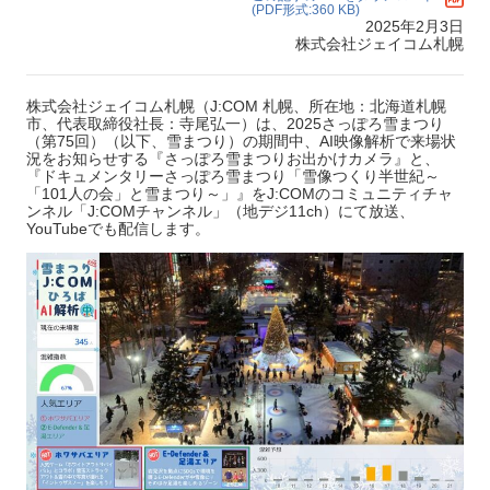
(PDF形式:360 KB)
2025年2月3日
株式会社ジェイコム札幌
株式会社ジェイコム札幌（J:COM 札幌、所在地：北海道札幌
市、代表取締役社長：寺尾弘一）は、2025さっぽろ雪まつり
（第75回）（以下、雪まつり）の期間中、AI映像解析で来場状
況をお知らせする『さっぽろ雪まつりお出かけカメラ』と、
『ドキュメンタリーさっぽろ雪まつり「雪像つくり半世紀～
「101人の会」と雪まつり～」』をJ:COMのコミュニティチャ
ンネル「J:COMチャンネル」（地デジ11ch）にて放送、
YouTubeでも配信します。