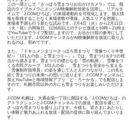
この一環として『さっぽろ雪まつりお出かけカメラ』では、既
設のライブカメラにエッジAI映像解析技術を活用し、リアルタ
イムで「J:COMひろば」の来場者動向を可視化します。個人情
報を取得することなく来場者数や導線、人気エリアを把握し、
来場者予測も行う新たな試みです。2月4日（火）から2月11日
（火・祝）の間毎日、1日6回以上のテレビ放送と10時～21時ま
でYouTubeでライブ配信しますので、お出かけ前の参考にして
いただけます。J:COMチャンネルがAI映像解析を放送に取り入
れるのは、初めてです。
また、『ドキュメンタリーさっぽろ雪まつり「雪像つくり半世
紀～「101人の会」と雪まつり～」』では、雪まつりを3つの視
点から描きます。雪まつりの礎となる「雪の軌跡」、雪像をつ
くる市民グループ「101人の会」、雪まつりを安全から支える
「雪像制作指導員」の姿を通じて人と人のつながり、この先も
続く雪まつりの未来への想いに迫ります。J:COMチャンネルに
加えYouTubeと地域情報アプリ「ど・ろーかる」でも配信しま
すので、札幌市民以外の方にも雪まつりをお楽しみいただけま
す。
J:COM 札幌は、大通会場一丁目に開設する「J:COMひろば」の
アトラクションとJ:COMチャンネルでの放送・配信を通じて、
さっぽろ雪まつりを盛り上げます。今後も、皆さまにあたらし
い体験と魅力あふれる放送・配信の提供に取り組んでまいりま
す。