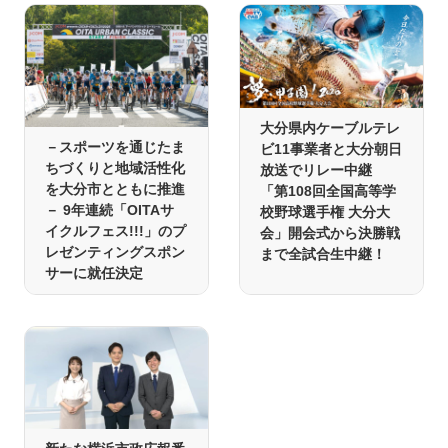
大分県内ケーブルテレ
－スポーツを通じたま
ビ11事業者と大分朝日
ちづくりと地域活性化
放送でリレー中継
を大分市とともに推進
「第108回全国高等学
－ 9年連続「OITAサ
校野球選手権 大分大
イクルフェス!!!」のプ
会」開会式から決勝戦
レゼンティングスポン
まで全試合生中継！
サーに就任決定