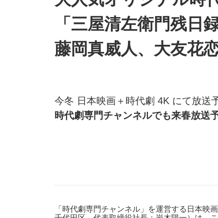
防災情報サービス
自転車生活サポート
「三屋清左衛門残日録
WiMAX
藤岡真威人、大友花
障害・メンテナンス情報
今冬 日本映画＋時代劇 4K にて放送
時代劇専門チャンネルでも来春放送
「時代劇専門チャンネル」を運営する日本映画
千代田区、代表取締役社長：岩木陽一）は、こ