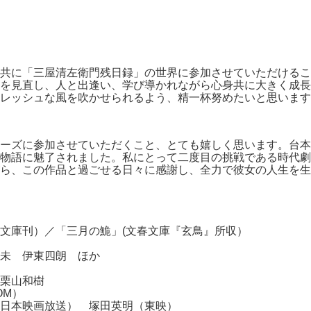
共に「三屋清左衛門残日録」の世界に参加させていただけるこ
を見直し、人と出逢い、学び導かれながら心身共に大きく成長
レッシュな風を吹かせられるよう、精一杯努めたいと思います
ーズに参加させていただくこと、とても嬉しく思います。台本
物語に魅了されました。私にとって二度目の挑戦である時代劇
ら、この作品と過ごせる日々に感謝し、全力で彼女の人生を生
文庫刊）／「三月の鮠」(文春文庫『玄鳥』所収）
未 伊東四朗 ほか
栗山和樹
OM）
日本映画放送） 塚田英明（東映）