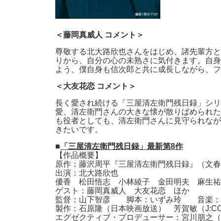
＜藤岡真威人 コメント＞
尊敬する北大路欣也さんをはじめ、諸先輩方と
りから、自分の心の未熟さに気付きます。自身
よう、僕自身も信次郎と共に成長しながら、フ
＜大友花恋 コメント＞
長く愛され続ける「三屋清左衛門残日録」シリ
愛、清左衛門さんの大きな懐が散りばめられた
も役者としても、清左衛門さんに見守られなが
きたいです。
■
「三屋清左衛門残日録」最新第8作
【作品概要】
原作：藤沢周平『三屋清左衛門残日録』（文春
出演：北大路欣也
優香 松田悟志 小林綾子 金田明夫 麻生祐
ゲスト：藤岡真威人 大友花恋 ほか
監督：山下智彦 脚本：いずみ玲 音楽：
製作：石原隆（日本映画放送） 芳賀敏（J:C
エグゼクティブ・プロデューサー：宮川朋之（