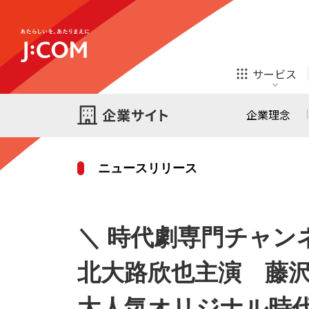
テレビ
ネット
サービス
ほけん
ローン
企業理念
ニュースリリース
テレビ
ネット
テレビ
ネット
ご検討中の方
＼ 時代劇専門チャンネ
お申し込み
オンライン
ほけん
診療
ほけん
ローン
北大路欣也主演 藤
J:COM STREAM
えんかくサポート
大人気オリジナル時