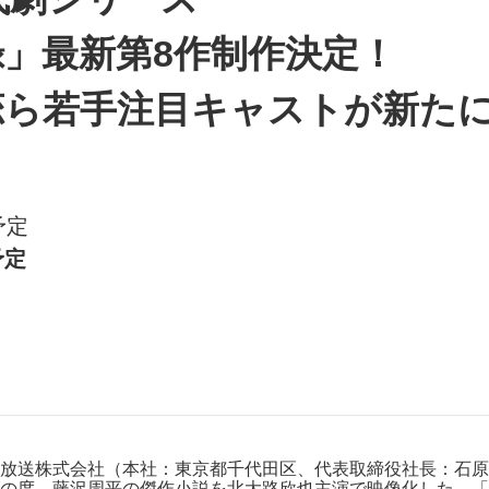
J:COMブックス
パーソナルID
料金
」最新第8作制作決定！
訪問・窓口
契約
恋ら若手注目キャストが新た
加入特典
予定
予定
放送株式会社（本社：東京都千代田区、代表取締役社長：石原隆）
の度、藤沢周平の傑作小説を北大路欣也主演で映像化した、「