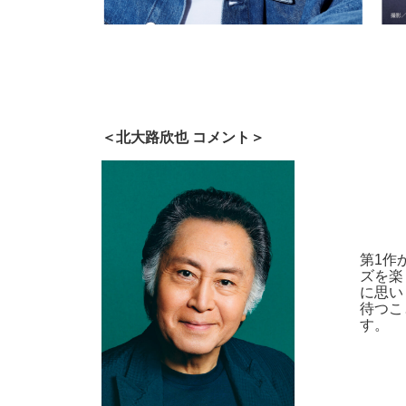
＜北大路欣也 コメント＞
第1作
ズを楽
に思い
待つこ
す。