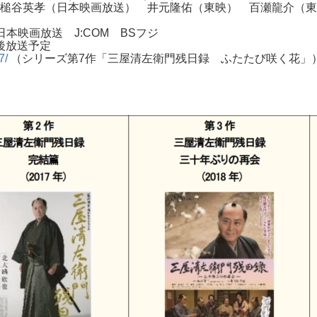
槌谷英孝（日本映画放送） 井元隆佑（東映） 百瀬龍介（東
本映画放送 J:COM BSフジ
後放送予定
7/
（シリーズ第7作「三屋清左衛門残日録 ふたたび咲く花」