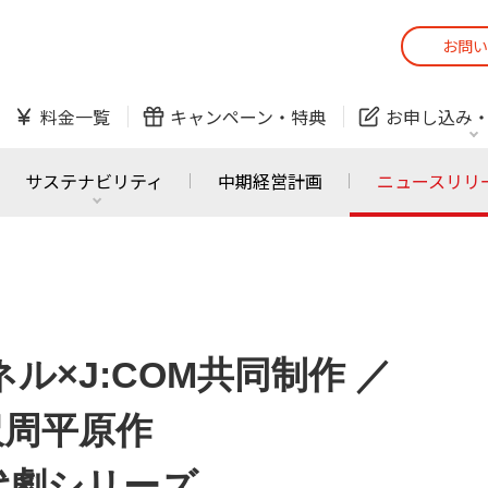
お問い
スマホ
でんき
料金一覧
キャンペーン・
特典
お申し込み
防犯カメラ
オンライン診療
サステナビリティ
中期経営計画
ニュースリリ
スマホ
でんき
スマホ
でんき
J:COM ご利用中の方
かんたん！
ル×J:COM共同制作 ／
サービスの追加・変更
料金シミュレーショ
ホームIoT
防犯カメラ
防犯カメラ
オンライン診療
沢周平原作
おうちサポート
各種お手続き
代劇シリーズ