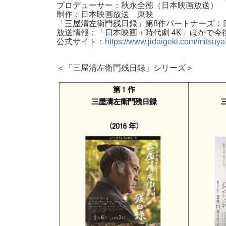
プロデューサー：秋永全徳（日本映画放送） 
制作：日本映画放送 東映
「三屋清左衛門残日録」第8作パートナーズ：日
放送情報：「日本映画＋時代劇 4K」ほかで今
公式サイト：
https://www.jidaigeki.com/mitsuya
＜「三屋清左衛門残日録」シリーズ＞