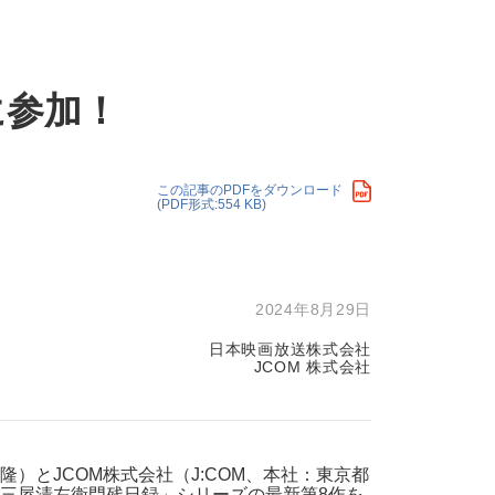
・支払い
引越し・建替え
関連
休止・解約
に参加！
この記事のPDFをダウンロード
(PDF形式:554 KB)
2024年8月29日
日本映画放送株式会社
JCOM 株式会社
とJCOM株式会社（J:COM、本社：東京都
三屋清左衛門残日録」シリーズの最新第8作を