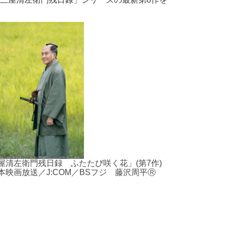
屋清左衛門残日録 ふたたび咲く花」(第7作)
本映画放送／J:COM／BSフジ 藤沢周平Ⓡ