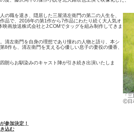
人の職を退き、隠居した三屋清左衛門の第二の人生を、
品で、2016年の第1作から7作品にわたり続く大人気オ
映画放送株式会社とJ:COMでタッグを組み制作してきま
。清左衛門を自身の理想であり憧れの人物と語り、本シ
第8作も、清左衛門を支える心優しい息子の妻役の優香、
四朗らお馴染みのキャスト陣が引き続き出演いたしま
「三
Ⓒ日
が参加決定！
き込む