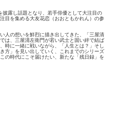
を披露し話題となり、若手俳優として大注目の
注目を集める大友花恋（おおともかれん）の参
い人の想いを鮮烈に描き出してきた、「三屋清
では、三屋清左衛門が若い武士と固い絆で結ば
、時に一緒に戦いながら、「人生とは？」そし
き方」を見い出していく、これまでのシリーズ
この時代にこそ届けたい、新たな「残日録」を