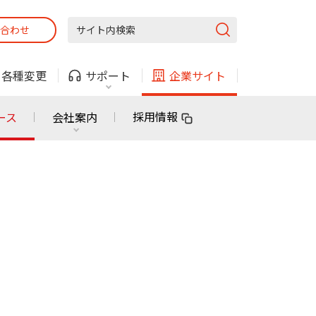
合わせ
固定電話
ガス
・
各種変更
サポート
企業サイト
法人・自治体向けサービス
採用情報
ース
会社案内
固定電話
ガス
固定電話
ガス
無料または特別料金で
利用できる物件も！
ン
対応エリア・物件をご案内
法人・自治体向けサービス