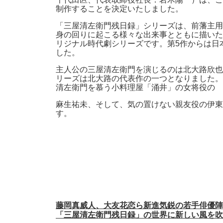
制作することを決定いたしました。
「三屋清左衛門残日録」シリーズは、前藩主用
身の回りに起こる様々な出来事とともに描いた作
リジナル時代劇シリーズです。第5作からは日本
した。
主人公の三屋清左衛門を演じるのは北大路欣也
リーズは北大路の代表作の一つとなりました。
清左衛門を慕う小料理屋「涌井」の女将役の
麻生祐未、そして、気の置けない親友役の伊東
す。
藤岡真威人、大友花恋ら新進気鋭の若手俳優陣
「三屋清左衛門残日録」の世界に新しい風を吹