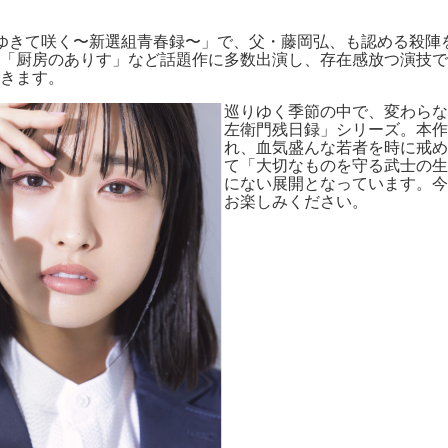
ゆきて咲く〜新選組青春録〜」で、父・藤岡弘、も認める殺陣
「厨房のありす」など話題作に多数出演し、存在感放つ演技で
きます。
巡りゆく季節の中で、変わらな
左衛門残日録」シリーズ。本作
れ、血気盛んな若者を時に戒め
て「大切なものを守る武士の生
にない展開となっています。今
お楽しみください。