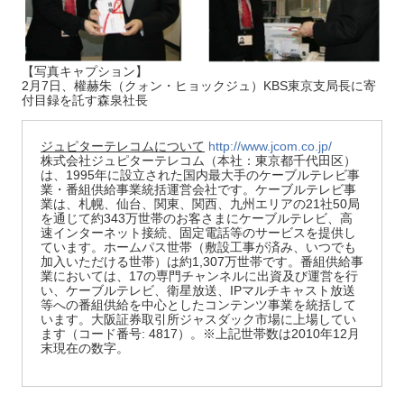
【写真キャプション】
2月7日、權赫朱（クォン・ヒョックジュ）KBS東京支局長に寄
付目録を託す森泉社長
ジュピターテレコムについて
http://www.jcom.co.jp/
株式会社ジュピターテレコム（本社：東京都千代田区）
は、1995年に設立された国内最大手のケーブルテレビ事
業・番組供給事業統括運営会社です。ケーブルテレビ事
業は、札幌、仙台、関東、関西、九州エリアの21社50局
を通じて約343万世帯のお客さまにケーブルテレビ、高
速インターネット接続、固定電話等のサービスを提供し
ています。ホームパス世帯（敷設工事が済み、いつでも
加入いただける世帯）は約1,307万世帯です。番組供給事
業においては、17の専門チャンネルに出資及び運営を行
い、ケーブルテレビ、衛星放送、IPマルチキャスト放送
等への番組供給を中心としたコンテンツ事業を統括して
います。大阪証券取引所ジャスダック市場に上場してい
ます（コード番号: 4817）。※上記世帯数は2010年12月
末現在の数字。