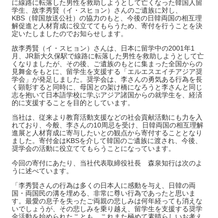
に線路に転落した男性を救助しようとして亡くなった韓国人留
学生、故李秀賢（イ・スヒョン）さんのご遺族に対し、
KBS（韓国放送公社）の協力のもと、今後の日韓両国の相互理
解促進と人材育成に役立ててもらうため、寄付を行うことを決
定いたしましたのでお知らせします。
故李秀賢（イ・スヒョン）さんは、日本に留学中の2001年1
月、JR新大久保駅で線路に転落した男性を救助しようとして亡
くなりましたが、その後、ご遺族のもとに集まった全国からの
見舞金をもとに、留学生を支援する「エルエスエイチアジア奨
学会」が発足しました。奨学会は、李さんの勇気ある行為を長
く顕彰すると同時に、母国との架け橋になろうと李さんと同じ
志を抱いて日本語学校に学ぶアジア諸国からの就学生を、経済
的に支援することを目的としています。
当社は、従来より教育活動支援などの社会貢献活動にも力を入
れており、今般、李さんの10周忌を受け、日韓両国の相互理解
進展と人材育成に寄与したいとの観点から寄付することとなり
ました。寄付金はKBSを介して韓国のご遺族に渡され、今後、
奨学会の活動に役立ててもらうことになっています。
今回の寄付にあたり、当社代表取締役社長 森泉知行は次のよ
うに述べています。
「李秀賢さんの行為は多くの日本人に感動を与え、日韓の両
国・両国民の溝を埋める、非常に尊い行為であったと思いま
す。最愛の息子を失ったご両親の悲しみは何年経っても消えな
いでしょうが、その悲しみを乗り越え、留学生を支援する奨学
金活動を始められたことも、これまた極めて素晴らしいお考え