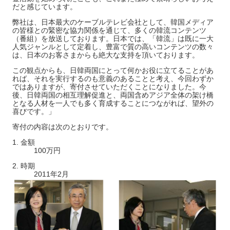
だと感じています。
弊社は、日本最大のケーブルテレビ会社として、韓国メディア
の皆様との緊密な協力関係を通じて、多くの韓流コンテンツ
（番組）を放送しております。日本では、「韓流」は既に一大
人気ジャンルとして定着し、豊富で質の高いコンテンツの数々
は、日本のお客さまからも絶大な支持を頂いております。
この観点からも、日韓両国にとって何かお役に立てることがあ
れば、それを実行するのも意義のあることと考え、今回わずか
ではありますが、寄付させていただくことになりました。今
後、日韓両国の相互理解促進と、両国含めアジア全体の架け橋
となる人材を一人でも多く育成することにつながれば、望外の
喜びです。」
寄付の内容は次のとおりです。
1. 金額
100万円
2. 時期
2011年2月